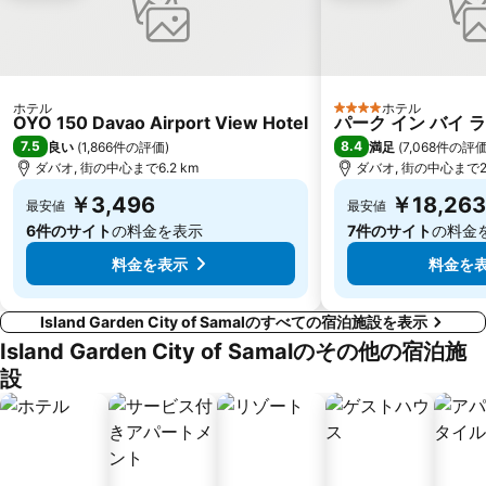
ホテル
ホテル
4 ホテルのランク
OYO 150 Davao Airport View Hotel
パーク イン バイ 
7.5
8.4
良い
(
1,866件の評価
)
満足
(
7,068件の評
ダバオ, 街の中心まで6.2 km
ダバオ, 街の中心まで2.
￥3,496
￥18,263
最安値
最安値
6件のサイト
の料金を表示
7件のサイト
の料金
料金を表示
料金を
Island Garden City of Samalのすべての宿泊施設を表示
Island Garden City of Samalのその他の宿泊施
設