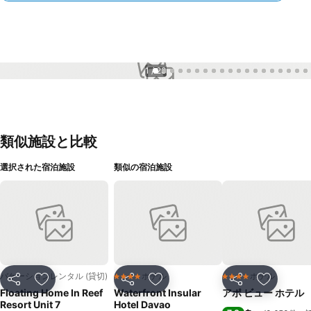
1 / 23
類似施設と比較
選択された宿泊施設
類似の宿泊施設
バケーションレンタル (貸切)
ホテル
ホテル
4 ホテルのランク
4 ホテルのランク
シェア
お気に入りに追加
シェア
お気に入りに追加
シェア
お気に入
Floating Home In Reef
Waterfront Insular
アポ ビュー ホテル
Resort Unit 7
Hotel Davao