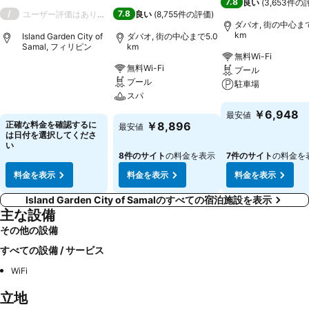
7.8
良い
(
3,653件の
/
7.8
ユーザー評価はありません
良い
(
8,755件の評価
)
ダバオ, 街の中心まで
km
Island Garden City of
ダバオ, 街の中心まで5.0
Samal, フィリピン
km
無料Wi-Fi
無料Wi-Fi
プール
料金を表示
プール
駐車場
スパ
料金を表示
￥6,948
最安値
料金を表示
正確な料金を確認するに
￥8,896
最安値
は日付を選択してくださ
い
8件のサイト
の料金を表示
7件のサイト
の料金を
料金を表示
料金を表示
料金を表示
Island Garden City of Samalのすべての宿泊施設を表示
主な設備
その他の設備
すべての設備 / サービス
WiFi
立地