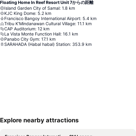
Floating Home In Reef Resort Unit 7からの距離
Island Garden City of Samal
:
1.8
km
KJC King Dome
:
5.2
km
Francisco Bangoy International Airport
:
5.4
km
Tribu K'Mindanawan Cultural Village
:
11.1
km
CAP Auditorium
:
12
km
La Vista Monte Function Hall
:
16.1
km
Panabo City Gym
:
17.1
km
SARAHADA (Habal habal) Station
:
353.9
km
Explore nearby attractions
地図を拡大