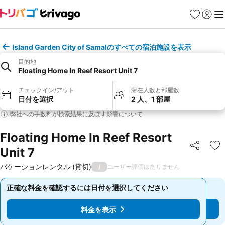
お気に入り
ログイ
メ
Island Garden City of Samalのすべての宿泊施設を表示
目的地
Floating Home In Reef Resort Unit 7
チェックイン/アウト
滞在人数と部屋数
日付を選択
2 人、1 部屋
弊社への手数料が検索結果に及ぼす影響について
Floating Home In Reef Resort
Unit 7
シェア
お
バケーションレンタル (貸切)
/
ユーザー評価はありません
正確な料金を確認するには日付を選択してください
正確な料金を確認するには日付を選択してください
料金を表示
料金を表示