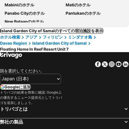
Mabiniのホテル
Matiのホテル
Panabo Cityのホテル
Pantukanのホテル
New Bataanのホテル
Island Garden City of Samalのすべての宿泊施設を表示
ホテル検索
アジア
フィリピン
ミンダナオ島
Davao Region
Island Garden City of Samal
Floating Home In Reef Resort Unit 7
Facebook
Twitter
Insta
Yo
国を選択してください。
Googleに追加
トリバゴの結果を簡単に確認: Google上
の優先するニュース提供元としてトリバ
ゴを追加しましょう。
トリバゴとは
弊社の製品