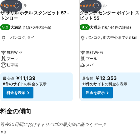
お気に入りに追加
お気に入りに追加
ホテル
ホテル
5 ホテルのランク
5 ホテルのランク
シェア
シェア
ザ サリル ホテル スクンビット 57 -
グランデ センター ポイント 
トンロー
ビット 55
9.2
9.2
大満足
(
11,870件の評価
)
大満足
(
16,144件の評価
)
バンコク, タイ
バンコク, 街の中心まで6.3 km
無料Wi-Fi
無料Wi-Fi
プール
プール
駐車場
スパ
￥11,139
￥12,353
最安値
最安値
8件のサイト
の料金を表示
11件のサイト
の料金を表示
料金を表示
料金を表示
料金の傾向
過去30日間におけるトリバゴの最安値に基づくデータ
￥0