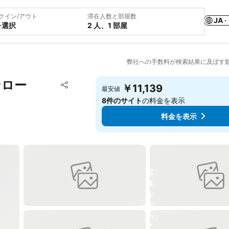
クイン/アウト
滞在人数と部屋数
JA ·
を選択
2 人、1 部屋
弊社への手数料が検索結果に及ぼす
ンロー
お気に入りに追加
￥11,139
最安値
シェア
8件のサイト
の料金を表示
料金を表示