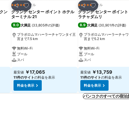
お気に入りに追加
お気に入りに追加
ホテル
ホテル
5 ホテルのランク
5 ホテルのランク
シェア
シェア
スクン
グランデ センター ポイント ホテル
グランデ センター ポイント
ターミナル 21
ラチャダムリ
9.0
8.9
大満足
(
33,805件の評価
)
大満足
(
30,901件の評価
)
プラボロムマハーラーチャワンタイ王
プラボロムマハーラーチャワ
宮まで7.5 km
宮まで5.2 km
無料Wi-Fi
無料Wi-Fi
プール
プール
スパ
スパ
￥17,065
￥13,759
最安値
最安値
11件のサイト
の料金を表示
11件のサイト
の料金を表示
料金を表示
料金を表示
バンコクのすべての宿泊