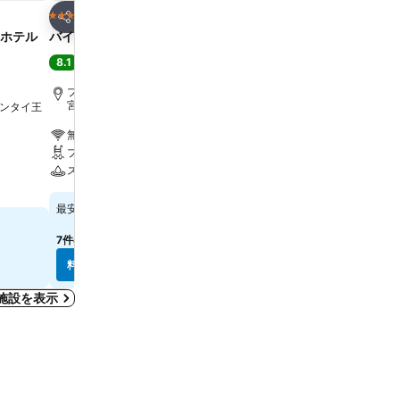
お気に入りに追加
お気に入りに追
ホテル
ホテル
4 ホテルのランク
4 ホテルのランク
シェア
シェア
 ホテル
バイヨーク スカイ ホテル
ソラリア西鉄ホテルバン
8.1
9.3
満足
(
69,564件の評価
)
大満足
(
2,490件の評価
)
プラボロムマハーラーチャワンタイ王
バンコク, 街の中心まで4.0
宮まで5.3 km
ンタイ王
無料Wi-Fi
無料Wi-Fi
プール
プール
スパ
エアコン
￥8,686
￥15,750
最安値
最安値
7件のサイト
の料金を表示
8件のサイト
の料金を表示
料金を表示
料金を表示
施設を表示