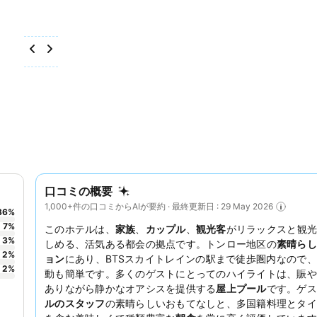
口コミの概要
1,000+件の口コミからAIが要約 · 最終更新日 : 29 May 2026
86
%
7
%
このホテルは、
家族
、
カップル
、
観光客
がリラックスと観光
3
%
しめる、活気ある都会の拠点です。トンロー地区の
素晴らし
2
%
ョン
にあり、BTSスカイトレインの駅まで徒歩圏内なので
2
%
動も簡単です。多くのゲストにとってのハイライトは、賑や
ありながら静かなオアシスを提供する
屋上プール
です。ゲス
ルのスタッフ
の素晴らしいおもてなしと、多国籍料理とタイ