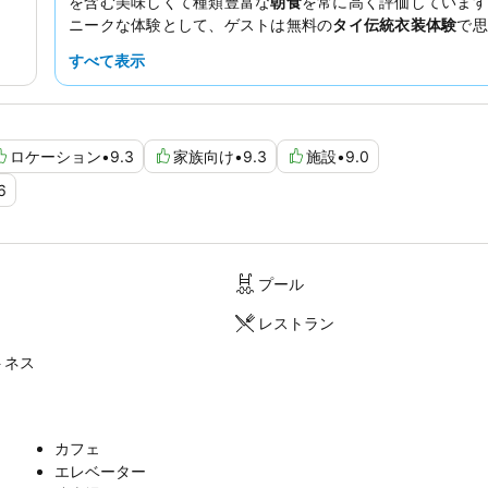
を含む美味しくて種類豊富な
朝食
を常に高く評価しています
ニークな体験として、ゲストは無料の
タイ伝統衣装体験
で思
写真撮影を楽しむことができます。
すべて表示
ロケーション
•
9.3
家族向け
•
9.3
施設
•
9.0
6
プール
レストラン
トネス
カフェ
エレベーター