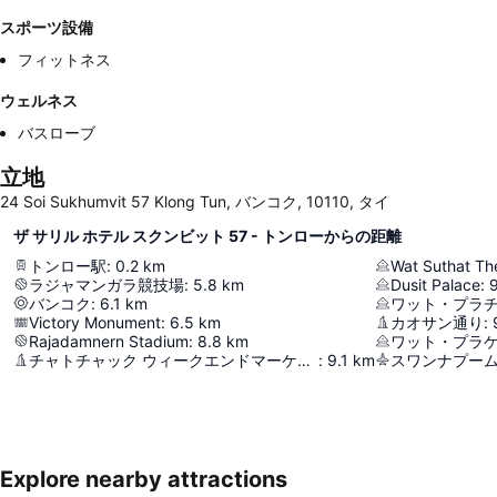
スポーツ設備
フィットネス
ウェルネス
バスローブ
立地
24 Soi Sukhumvit 57 Klong Tun, バンコク, 10110, タイ
ザ サリル ホテル スクンビット 57 - トンローからの距離
トンロー駅
:
0.2
km
ラジャマンガラ競技場
:
5.8
km
Dusit Palace
:
9
バンコク
:
6.1
km
Victory Monument
:
6.5
km
カオサン通り
:
Rajadamnern Stadium
:
8.8
km
ワット・プラ
チャトチャック ウィークエンドマーケット
:
9.1
km
スワンナプー
Explore nearby attractions