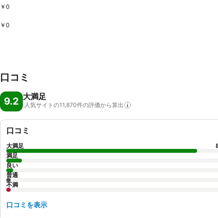
￥0
￥0
口コミ
大満足
9.2
人気サイトの11,870件の評価から算出
口コミ
大満足
満足
良い
普通
不満
口コミを表示