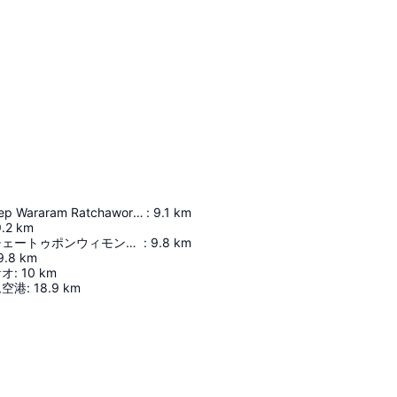
Wat Suthat Thep Wararam Ratchaworamahawihan
:
9.1
km
.2
km
ワット・プラチェートゥポンウィモンマンカラーラーム
:
9.8
km
9.8
km
ケオ
:
10
km
ム空港
:
18.9
km
地図を拡大