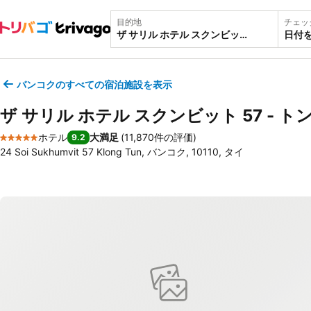
目的地
チェッ
日付
バンコクのすべての宿泊施設を表示
ザ サリル ホテル スクンビット 57 - ト
ホテル
大満足
(
11,870件の評価
)
9.2
5 ホテルのランク
24 Soi Sukhumvit 57 Klong Tun, バンコク, 10110, タイ