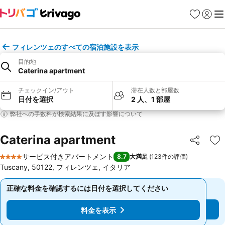
お気に入り
ログイ
メ
フィレンツェのすべての宿泊施設を表示
目的地
Caterina apartment
チェックイン/アウト
滞在人数と部屋数
日付を選択
2 人、1 部屋
弊社への手数料が検索結果に及ぼす影響について
Caterina apartment
シェア
お
サービス付きアパートメント
8.7
大満足
(
123件の評価
)
4 ホテルのランク
Tuscany, 50122, フィレンツェ, イタリア
正確な料金を確認するには日付を選択してください
正確な料金を確認するには日付を選択してください
料金を表示
料金を表示