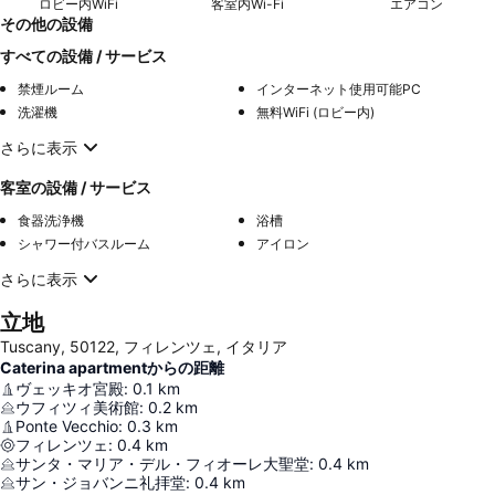
ロビー内WiFi
客室内Wi-Fi
エアコン
その他の設備
すべての設備 / サービス
禁煙ルーム
インターネット使用可能PC
洗濯機
無料WiFi (ロビー内)
さらに表示
客室の設備 / サービス
食器洗浄機
浴槽
シャワー付バスルーム
アイロン
さらに表示
立地
Tuscany, 50122, フィレンツェ, イタリア
Caterina apartmentからの距離
ヴェッキオ宮殿
:
0.1
km
ウフィツィ美術館
:
0.2
km
Ponte Vecchio
:
0.3
km
フィレンツェ
:
0.4
km
サンタ・マリア・デル・フィオーレ大聖堂
:
0.4
km
サン・ジョバンニ礼拝堂
:
0.4
km