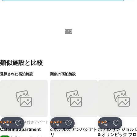
1 / 0
類似施設と比較
選択された宿泊施設
類似の宿泊施設
サービス付きアパートメント
ホテル
ホテル
4 ホテルのランク
4 ホテルのランク
3 ホテルのランク
シェア
お気に入りに追加
シェア
お気に入りに追加
シェア
お気に入
Caterina apartment
c ホテルズ アンバシアト
ホテル サン ジョル
リ
& オリンピック フ