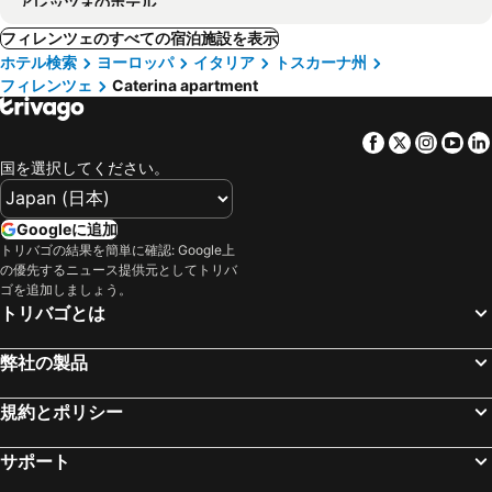
アレッツォのホテル
フィレンツェのすべての宿泊施設を表示
ホテル検索
ヨーロッパ
イタリア
トスカーナ州
フィレンツェ
Caterina apartment
Facebook
Twitter
Insta
Yo
国を選択してください。
Googleに追加
トリバゴの結果を簡単に確認: Google上
の優先するニュース提供元としてトリバ
ゴを追加しましょう。
トリバゴとは
弊社の製品
規約とポリシー
サポート