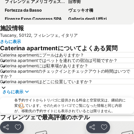
フィレンツェ アメリゴ ヴェスプッチ空港
旧市街
Fortezza da Basso
ヴェッキオ橋
Firenze Expo Congress SPA
Galleria degli Uffizi
施設情報
アカデミア美術館
Stazione di Prato Centrale
Tuscany, 50122, フィレンツェ, イタリア
ジョットの鐘楼
Mercato di San Lorenzo
さらに表示
San Lorenzo Market
(ピエンツァ)フィレンツェ歴史地区
Caterina apartmentについてよくある質問
ダビデ像 (ミケランジェロ)
Brunelleschi
Caterina apartmentにプールはありますか？
Caterina apartmentではペットを連れての宿泊は可能ですか？
サンタ・クローチェ教会
Basilica of St Lawrence
Caterina apartmentには駐車場がありますか？
Firenze Festival
Officina Profumo Farmaceutica di Santa Maria Novella
Caterina apartmentのチェックインとチェックアウトの時間はいつで
すか？
The Westin Excelsior
Il Prato
Caterina apartmentはどこに位置していますか？
Siena Railway Station
Via dei Calzaiuoli
さらに表示
Piazza della Repubblica
Badia Fiorentina
各予約サイトからトリバゴに提供される料金と空室状況は、継続的に
Palazzo Strozzi
カンポ ディ マルテ
変化しています。そのためトリバゴでご覧になった情報と同じ内容
が、移動先の予約サイトにも表示されているとは限りません。
Soffiano
Peretola
フィレンツェで最高評価のホテル
Antella
Teatro Manzoni
シェア
お気に入りに追加
シェア
お気に入りに
Staggia Senese