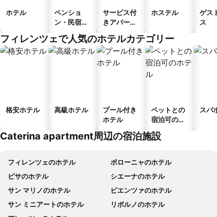
ホテル
ペンショ
サービス付
ホステル
ゲス
ン・民宿・
きアパート
ス
ゲストハウ
メント
フィレンツェで人気のホテルカテゴリー
ス
格安ホテル
高級ホテル
プール付き
ペットとの
スパ
ホテル
宿泊可のホ
テル
Caterina apartment周辺の宿泊施設
フィレンツェのホテル
ボローニャのホテル
ピサのホテル
シエーナのホテル
サン マリノのホテル
ピエンツァのホテル
サン ミニアートのホテル
リボルノのホテル