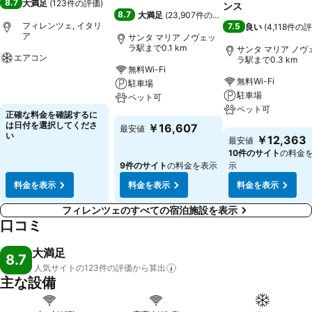
8.7
大満足
(
123件の評価
)
ンス
8.7
大満足
(
23,907件の評価
)
フィレンツェ, イタリ
7.5
良い
(
4,118件の
ア
サンタ マリア ノヴェッ
ラ駅まで0.1 km
サンタ マリア ノヴ
エアコン
ラ駅まで0.3 km
無料Wi-Fi
無料Wi-Fi
料金を表示
駐車場
駐車場
ペット可
ペット可
正確な料金を確認するに
料金を表示
は日付を選択してくださ
￥16,607
最安値
料金を表示
い
￥12,363
最安値
10件のサイト
の料金
9件のサイト
の料金を表示
示
料金を表示
料金を表示
料金を表示
フィレンツェのすべての宿泊施設を表示
口コミ
大満足
8.7
人気サイトの123件の評価から算出
主な設備