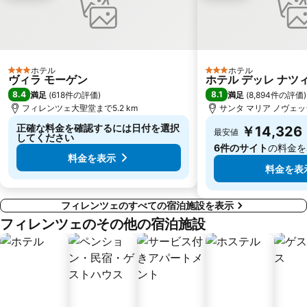
ホテル
ホテル
3 ホテルのランク
3 ホテルのランク
ヴィラ モーゲン
ホテル デッレ ナツ
8.4
8.1
満足
(
618件の評価
)
満足
(
8,894件の評価
)
フィレンツェ大聖堂まで5.2 km
サンタ マリア ノヴェッラ
正確な料金を確認するには日付を選択
￥14,326
最安値
してください
6件のサイト
の料金を
料金を表示
料金を表
フィレンツェのすべての宿泊施設を表示
フィレンツェのその他の宿泊施設