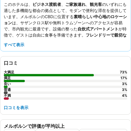
このホテルは、
ビジネス渡航者
、
ご家族連れ
、
観光客
のいずれにも
適した多機能な都会の拠点として、モダンで便利な滞在を提供して
います。メルボルンのCBDに位置する
素晴らしい中心地のロケーシ
ョン
は、サザンクロス駅や無料トラムゾーンへのアクセスが容易
で、市内観光に最適です。設備の整った
自炊式アパートメント
が特
徴で、ゲストは自由に食事を準備できます。
フレンドリーで親切な
フロントチーム
は、ストレスのない滞在をサポートし、常に高い評
すべて表示
価を得ています。最高の体験のためには、
高層階
の部屋をリクエス
トして、素晴らしい街の景色を楽しむことをお勧めします。
口コミ
大満足
73
%
満足
17
%
良い
3
%
普通
3
%
不満
4
%
口コミを表示
メルボルンで評価が平均以上