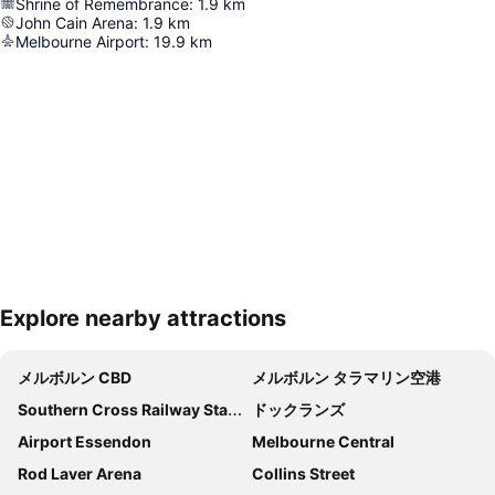
Shrine of Remembrance
:
1.9
km
John Cain Arena
:
1.9
km
Melbourne Airport
:
19.9
km
Explore nearby attractions
地図を拡大
メルボルン CBD
メルボルン タラマリン空港
Southern Cross Railway Station
ドックランズ
Airport Essendon
Melbourne Central
Rod Laver Arena
Collins Street