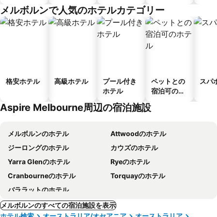
ゲストハウ
メント
メルボルンで人気のホテルカテゴリー
ス
格安ホテル
高級ホテル
プール付き
ペットとの
スパ
ホテル
宿泊可のホ
テル
Aspire Melbourne周辺の宿泊施設
メルボルンのホテル
Attwoodのホテル
ジーロングのホテル
カウズのホテル
Yarra Glenのホテル
Ryeのホテル
Cranbourneのホテル
Torquayのホテル
バララットのホテル
メルボルンのすべての宿泊施設を表示
ホテル検索
オーストラリア/オセアニア
オーストラリア