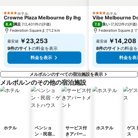
Brunswick West
Surrey Hills
ホテル
ホテル
4 ホテルのランク
4 ホテルのランク
Emporium Melbourne
State Library of Victoria
Crowne Plaza Melbourne By Ihg
Vibe Melbourne D
8.4
7.8
満足
(
12,401件の評価
)
良い
(
7,922件の評価
)
Eureka Skydeck 88
South Melbourne
Federation Squareまで1.2 km
Federation Squareまで
Collingwood
Ascot Vale
￥23,253
￥14,208
最安値
最安値
St Kilda Beach
Balaclava
9件のサイト
の料金を表示
8件のサイト
の料金を
料金を表示
料金を表
メルボルンのすべての宿泊施設を表示
メルボルンのその他の宿泊施設
ホテル
ペンショ
サービス付
ホステル
ゲス
ン・民宿・
きアパート
ス