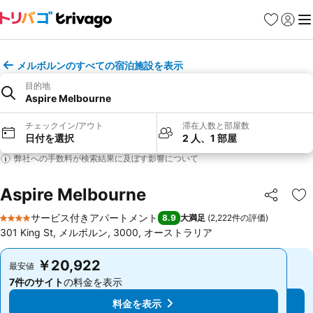
お気に入り
ログイ
メ
メルボルンのすべての宿泊施設を表示
目的地
Aspire Melbourne
チェックイン/アウト
滞在人数と部屋数
日付を選択
2 人、1 部屋
弊社への手数料が検索結果に及ぼす影響について
Aspire Melbourne
シェア
お
サービス付きアパートメント
8.9
大満足
(
2,222件の評価
)
4 ホテルのランク
301 King St, メルボルン, 3000, オーストラリア
￥20,922
￥20,922
最安値
最安値
7件のサイト
の料金を表示
7件のサイト
の料金を表示
料金を表示
料金を表示