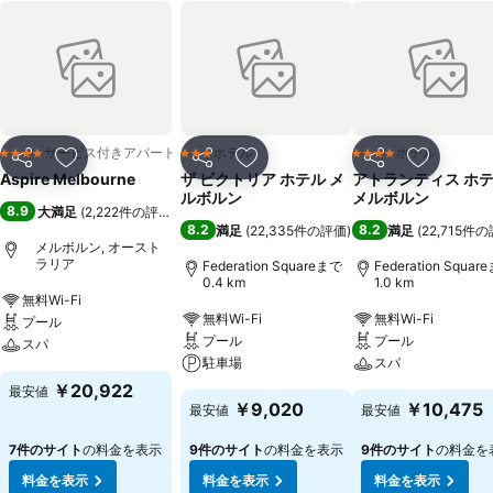
サービス付きアパートメント
ホテル
ホテル
4 ホテルのランク
3 ホテルのランク
4 ホテルのランク
シェア
お気に入りに追加
シェア
お気に入りに追加
シェア
お気に入
Aspire Melbourne
ザ ビクトリア ホテル メ
アトランティス ホ
ルボルン
メルボルン
8.9
大満足
(
2,222件の評価
)
8.2
8.2
満足
(
22,335件の評価
)
満足
(
22,715件
メルボルン, オースト
ラリア
Federation Squareまで
Federation Squar
0.4 km
1.0 km
無料Wi-Fi
無料Wi-Fi
無料Wi-Fi
プール
プール
プール
スパ
駐車場
スパ
￥20,922
最安値
￥9,020
￥10,475
最安値
最安値
7件のサイト
の料金を表示
9件のサイト
の料金を表示
9件のサイト
の料金を
料金を表示
料金を表示
料金を表示