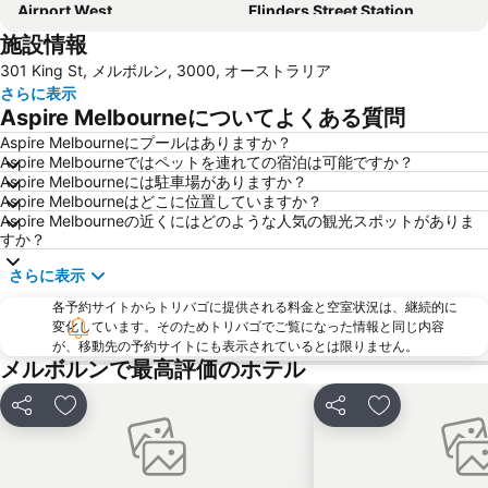
Airport West
Flinders Street Station
施設情報
サウスバンク
クラウン エンターテインメント コンプレックス アンド カジノ
301 King St, メルボルン, 3000, オーストラリア
メルボルン クリケット グラウンド - MCG
セント キルダ
さらに表示
Albert Park
Queen Victoria Market
Aspire Melbourneについてよくある質問
Fitzroy
メルボルン港
Aspire Melbourneにプールはありますか？
Aspire Melbourneではペットを連れての宿泊は可能ですか？
Carlton
Monash University
Aspire Melbourneには駐車場がありますか？
アバロン空港
Box Hill
Aspire Melbourneはどこに位置していますか？
Aspire Melbourneの近くにはどのような人気の観光スポットがありま
Etihad Stadium
Melbourne Convention and Exhibition Centre
すか？
リッチモンド
Bundoora
さらに表示
Glen Waverley
Melbourne Chinatown
各予約サイトからトリバゴに提供される料金と空室状況は、継続的に
Federation Square
Luna Park
変化しています。そのためトリバゴでご覧になった情報と同じ内容
が、移動先の予約サイトにも表示されているとは限りません。
Kew
QV Melbourne
メルボルンで最高評価のホテル
Parkville
Brunswick
シェア
お気に入りに追加
シェア
お気に入りに
Bourke Street
Melbourne Aquarium
RMIT University - Royal Melbourne Institute of Technology
Lygon Court Shopping Centre
Melbourne Zoo
St Kilda West