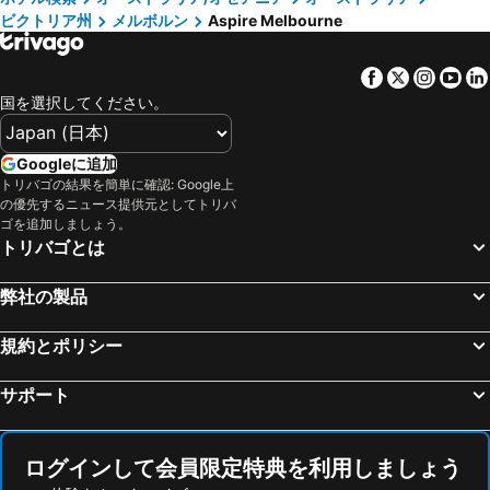
ビクトリア州
メルボルン
Aspire Melbourne
Facebook
Twitter
Insta
Yo
国を選択してください。
Googleに追加
トリバゴの結果を簡単に確認: Google上
の優先するニュース提供元としてトリバ
ゴを追加しましょう。
トリバゴとは
弊社の製品
規約とポリシー
サポート
ログインして会員限定特典を利用しましょう