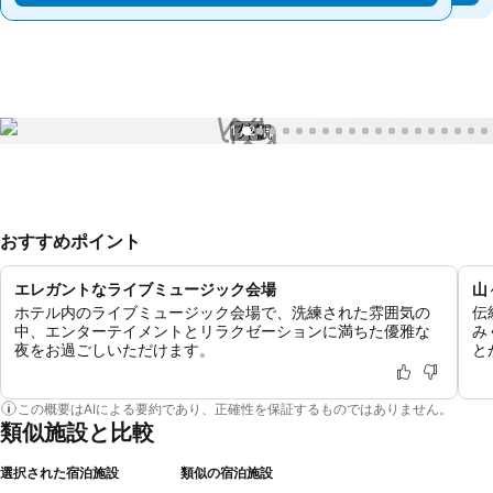
1 / 24
おすすめポイント
エレガントなライブミュージック会場
山
ホテル内のライブミュージック会場で、洗練された雰囲気の
伝
中、エンターテイメントとリラクゼーションに満ちた優雅な
み
夜をお過ごしいただけます。
と
この概要はAIによる要約であり、正確性を保証するものではありません。
類似施設と比較
選択された宿泊施設
類似の宿泊施設