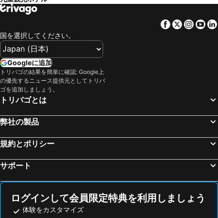
Facebook
Twitter
Insta
Yo
国を選択してください。
Googleに追加
トリバゴの結果を簡単に確認: Google上
の優先するニュース提供元としてトリバ
ゴを追加しましょう。
トリバゴとは
弊社の製品
規約とポリシー
サポート
ログインして会員限定特典を利用しましょう
体験をカスタマイズ