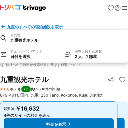
お気に入り
ログイ
メ
九重のすべての宿泊施設を表示
目的地
九重観光ホテル
チェックイン/アウト
滞在人数と部屋数
日付を選択
2 人、1 部屋
弊社への手数料が検索結果に及ぼす影響について
九重観光ホテル
シェア
お
ホテル
7.5
良い
(
218件の評価
)
3 ホテルのランク
879-4911, 国内, 九重, 230 Tano, Kokonoe, Kusu District
￥16,632
￥16,632
最安値
最安値
4件のサイト
の料金を表示
4件のサイト
の料金を表示
料金を表示
料金を表示