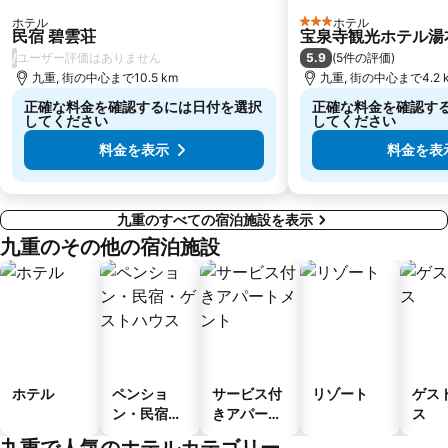
ホテル
ホテル
3 ホテルのランク
民宿 碧雲荘
宝泉寺観光ホテル湯
/
5.9
ユーザー評価はありません
(
5件の評価
)
九重, 街の中心まで10.5 km
九重, 街の中心まで4.2 
正確な料金を確認するには日付を選択
正確な料金を確認す
してください
してください
料金を表示
料金を表
九重のすべての宿泊施設を表示
九重のその他の宿泊施設
ホテル
ペンショ
サービス付
リゾート
ゲス
ン・民宿・
きアパート
ス
ゲストハウ
メント
九重で人気のホテルカテゴリー