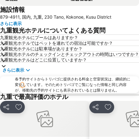
施設情報
長湯温泉
Yufuin
879-4911, 国内, 九重, 230 Tano, Kokonoe, Kusu District
岡城跡
Yufuin
さらに表示
Yufuin
Yusuraume
九重観光ホテルについてよくある質問
扇山さくらの園
Yusuraume
九重観光ホテルにプールはありますか？
九重観光ホテルではペットを連れての宿泊は可能ですか？
一心行公園
九重観光ホテルには駐車場がありますか？
九重観光ホテルのチェックインとチェックアウトの時間はいつですか？
九重観光ホテルはどこに位置していますか？
さらに表示
各予約サイトからトリバゴに提供される料金と空室状況は、継続的に
変化しています。そのためトリバゴでご覧になった情報と同じ内容
が、移動先の予約サイトにも表示されているとは限りません。
九重で最高評価のホテル
シェア
お気に入りに追加
シェア
お気に入りに