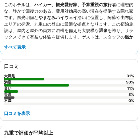
このホテルは、
ハイカー、観光愛好家、予算重視の旅行者
に理想的
な、静かで回復力のある、費用対効果の高い滞在を提供する隠れ家
です。風光明媚な
やまなみハイウェイ
沿いに位置し、阿蘇や由布院
エリアの探索、九重山の登山に最適な拠点となります。この宿泊施
設は、屋内と屋外の両方に浴槽を備えた大規模な
温泉
を誇り、リラ
ックスできて有益な体験を提供します。ゲストは、スタッフの
温か
くきめ細やかなサービス
と、特に
九重夢ポーク陶板焼き
のおいしい
すべて表示
食事を一貫して高く評価しています。より広々とした体験を求める
場合は、手入れの行き届いた2部屋続きのスイートを提供する
新館
の部屋を予約することを検討してください。
口コミ
大満足
31
%
満足
50
%
良い
11
%
普通
8
%
不満
0
%
口コミを表示
九重で評価が平均以上