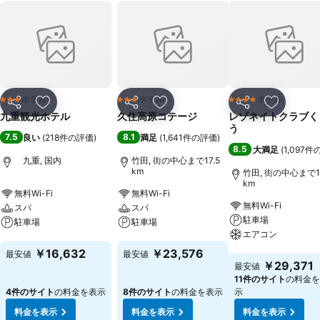
ホテル
ホテル
ホテル
3 ホテルのランク
3 ホテルのランク
4 ホテルのランク
シェア
お気に入りに追加
シェア
お気に入りに追加
シェア
お気に入
九重観光ホテル
久住高原コテージ
レゾネイトクラブく
う
7.5
8.1
良い
(
218件の評価
)
満足
(
1,641件の評価
)
8.5
大満足
(
1,097
九重, 国内
竹田, 街の中心まで17.5
km
竹田, 街の中心まで15
km
無料Wi-Fi
無料Wi-Fi
無料Wi-Fi
スパ
スパ
駐車場
駐車場
駐車場
エアコン
料金を表示
料金を表示
￥16,632
￥23,576
最安値
最安値
料金を表示
￥29,371
最安値
11件のサイト
の料金を
4件のサイト
の料金を表示
8件のサイト
の料金を表示
示
料金を表示
料金を表示
料金を表示