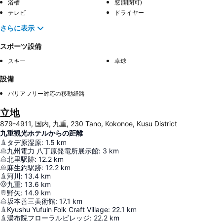
浴槽
窓(開閉可)
テレビ
ドライヤー
さらに表示
スポーツ設備
スキー
卓球
設備
バリアフリー対応の移動経路
立地
879-4911, 国内, 九重, 230 Tano, Kokonoe, Kusu District
九重観光ホテルからの距離
タデ原湿原
:
1.5
km
九州電力 八丁原発電所展示館
:
3
km
北里駅跡
:
12.2
km
麻生釣駅跡
:
12.2
km
河川
:
13.4
km
九重
:
13.6
km
野矢
:
14.9
km
坂本善三美術館
:
17.1
km
Kyushu Yufuin Folk Craft Village
:
22.1
km
湯布院フローラルビレッジ
:
22.2
km