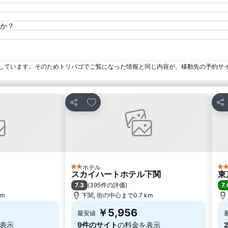
か？
しています。そのためトリバゴでご覧になった情報と同じ内容が、移動先の予約サ
加
お気に入りに追加
シェア
シ
ホテル
2 ホテルのランク
3
スカイハートホテル下関
東
7.3
7.
(
395件の評価
)
km
下関, 街の中心まで0.7 km
￥5,956
最安値
表示
9件のサイト
の料金を表示