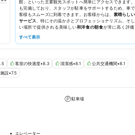
館」といった主要観光スポットへ簡単にアクセスできます。
も完備しており、スタッフが駐車をサポートするため、車で
客様もスムーズに到着できます。お客様からは、
素晴らしい
サービス
、特にその温かさとプロフェッショナリズム、そし
い場所で提供される美味しい
和洋食の朝食
が常に高く評価
す。関門海峡のダイナミックな景色を楽しむなら、海峡を望
すべて表示
予約がおすすめです。
.5
客室の快適度
•
8.3
清潔感
•
8.1
公共交通機関
•
8.1
施設
•
7.5
駐車場
エレベーター