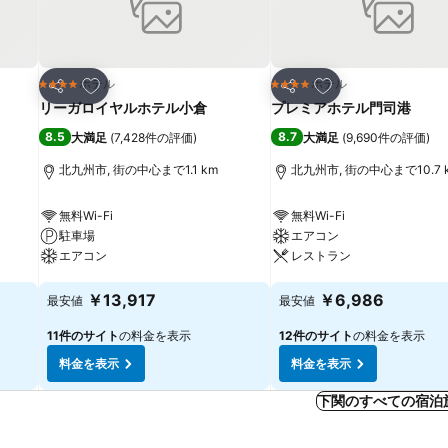
お気に入りに追加
お気に入りに追加
ホテル
ホテル
4 ホテルのランク
4 ホテルのランク
シェア
シェア
リーガロイヤルホテル小倉
プレミアホテル門司港
8.5
8.7
大満足
(
7,428件の評価
)
大満足
(
9,690件の評価
)
北九州市, 街の中心まで1.1 km
北九州市, 街の中心まで10.7 
無料Wi-Fi
無料Wi-Fi
駐車場
エアコン
エアコン
レストラン
料金を表示
料金を表示
￥13,917
￥6,986
最安値
最安値
11件のサイト
の料金を表示
12件のサイト
の料金を表示
料金を表示
料金を表示
下関のすべての宿泊