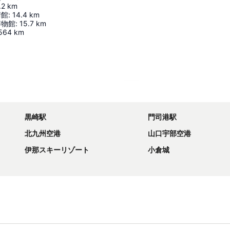
.2
km
術館
:
14.4
km
博物館
:
15.7
km
564
km
地図を拡大
黒崎駅
門司港駅
北九州空港
山口宇部空港
伊那スキーリゾート
小倉城