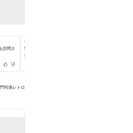
ブルーフォンセからのスカイラインビュー
を訪問さ
5階のレストランでは、大きな窓から行き交う船や遠くに
ルな海峡ゆめタワーの景色を眺めながらお食事をお楽しみ
す。
門司港レトロ