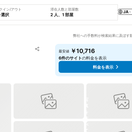
クイン/アウト
滞在人数と部屋数
JA ·
を選択
2 人、1 部屋
弊社への手数料が検索結果に及ぼす
お気に入りに追加
￥10,716
最安値
シェア
6件のサイト
の料金を表示
料金を表示