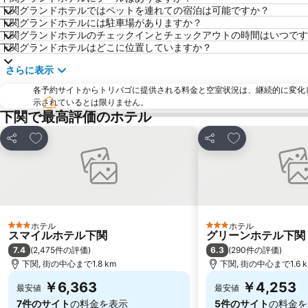
下関グランドホテルではペットを連れての宿泊は可能ですか？
下関グランドホテルには駐車場がありますか？
下関グランドホテルのチェックインとチェックアウトの時間はいつです
下関グランドホテルはどこに位置していますか？
さらに表示
各予約サイトからトリバゴに提供される料金と空室状況は、継続的に変化
示されているとは限りません。
下関で最高評価のホテル
お気に入りに追加
お気に入りに追
シェア
シェア
ホテル
ホテル
3 ホテルのランク
3 ホテルのランク
スマイルホテル下関
グリーンホテル下関
7.4
6.3
(
2,475件の評価
)
(
290件の評価
)
下関, 街の中心まで1.8 km
下関, 街の中心まで1.6 
￥6,363
￥4,253
最安値
最安値
7件のサイト
の料金を表示
5件のサイト
の料金を