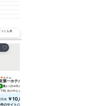
イトにも表
お気に入りに追加
お気に入りに追加
ェア
シェア
ホテル
ホテル
 ホテルのランク
2 ホテルのランク
京第一ホテル下関
ビジネスホテルはやし
6
7.1
良い
(
204件の評価
)
(
215件の評価
)
下関, 街の中心まで0.3 km
下関, 街の中心まで5.5 km
￥10,839
￥8,505
最安値
最安値
2件のサイト
の料金を表示
5件のサイト
の料金を表示