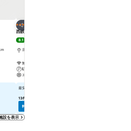
お気に入りに追加
お気に入りに追
ホテル
ホテル
3 ホテルのランク
3 ホテルのランク
シェア
シェア
西鉄イン小倉
ホテルクラウンヒルズ小
8.1
7.1
満足
(
6,269件の評価
)
(
3,378件の評価
)
km
北九州市, 街の中心まで0.8 km
北九州市, 街の中心まで0.8
無料Wi-Fi
無料Wi-Fi
駐車場
プール
エアコン
駐車場
料金を表示
料金を表示
￥7,563
￥4,446
最安値
最安値
13件のサイト
の料金を表示
11件のサイト
の料金を表示
料金を表示
料金を表示
施設を表示