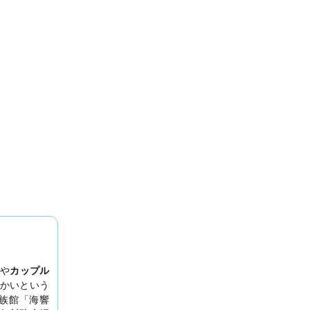
や
カップル
かいという
族館「海響