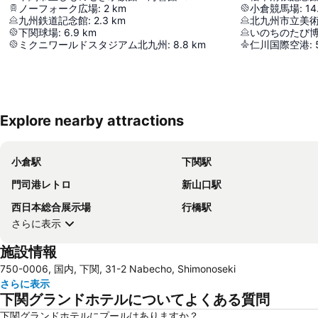
ノーフォーク広場
:
2
km
小倉競馬場
:
14
九州鉄道記念館
:
2.3
km
北九州市立美
下関球場
:
6.9
km
いのちのたび
ミクニワールドスタジアム北九州
:
8.8
km
仁川国際空港
:
Explore nearby attractions
小倉駅
下関駅
門司港レトロ
新山口駅
西日本総合展示場
行橋駅
さらに表示
施設情報
750-0006, 国内, 下関, 31-2 Nabecho, Shimonoseki
さらに表示
下関グランドホテルについてよくある質問
下関グランドホテルにプールはありますか？