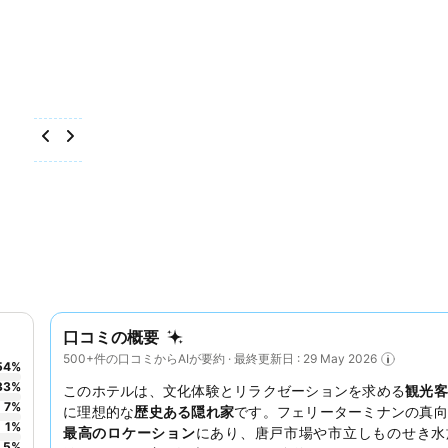
口コミの概要
500+件の口コミからAIが要約 · 最終更新日 : 29 May 2026
54
%
33
%
このホテルは、文化体験とリラクゼーションを求める
観光客
7
%
に理想的な
歴史ある隠れ家
です。フェリーターミナンの真向
1
%
最高のロケーション
にあり、唐戸市場や市立しものせき水
5
%