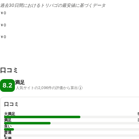
過去30日間におけるトリバゴの最安値に基づくデータ
￥0
￥0
￥0
口コミ
満足
8.2
人気サイトの2,096件の評価から算出
口コミ
大満足
満足
良い
普通
不満