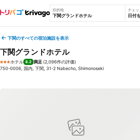
目的地
チェッ
日付
下関のすべての宿泊施設を表示
下関グランドホテル
ホテル
満足
(
2,096件の評価
)
8.2
3 ホテルのランク
750-0006, 国内, 下関, 31-2 Nabecho, Shimonoseki