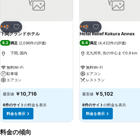
お気に入りに追加
お気に入りに追加
ホテル
ホテル
3 ホテルのランク
3 ホテルのランク
シェア
シェア
下関グランドホテル
Hotel Relief Kokura Annex
8.2
8.4
満足
(
2,096件の評価
)
満足
(
4,432件の評価
)
下関, 国内
北九州市, 街の中心まで0.9 km
無料Wi-Fi
無料Wi-Fi
駐車場
エアコン
エアコン
レストラン
料金を表示
料金を表示
￥10,716
￥5,102
最安値
最安値
6件のサイト
の料金を表示
8件のサイト
の料金を表示
料金を表示
料金を表示
料金の傾向