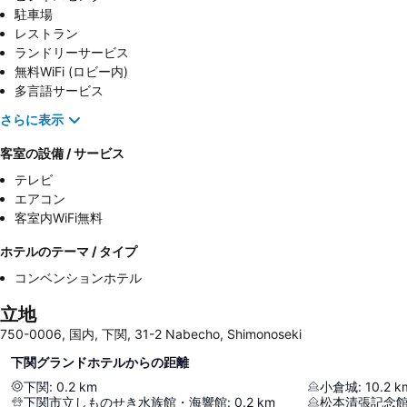
駐車場
レストラン
ランドリーサービス
無料WiFi (ロビー内)
多言語サービス
さらに表示
客室の設備 / サービス
テレビ
エアコン
客室内WiFi無料
ホテルのテーマ / タイプ
コンベンションホテル
立地
750-0006, 国内, 下関, 31-2 Nabecho, Shimonoseki
下関グランドホテルからの距離
下関
:
0.2
km
小倉城
:
10.2
k
下関市立しものせき水族館・海響館
:
0.2
km
松本清張記念