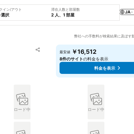
クイン/アウト
滞在人数と部屋数
JA ·
を選択
2 人、1 部屋
弊社への手数料が検索結果に及ぼす
お気に入りに追加
￥16,512
最安値
シェア
8件のサイト
の料金を表示
料金を表示
ロード中
ロード中