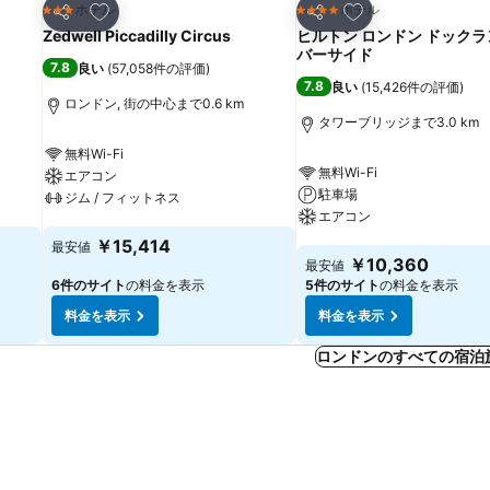
お気に入りに追加
お気に入りに追加
ホテル
ホテル
3 ホテルのランク
4 ホテルのランク
シェア
シェア
Zedwell Piccadilly Circus
ヒルトン ロンドン ドックラ
バーサイド
7.8
良い
(
57,058件の評価
)
7.8
良い
(
15,426件の評価
)
ロンドン, 街の中心まで0.6 km
タワーブリッジまで3.0 km
無料Wi-Fi
無料Wi-Fi
エアコン
駐車場
ジム / フィットネス
エアコン
料金を表示
￥15,414
最安値
料金を表示
￥10,360
最安値
6件のサイト
の料金を表示
5件のサイト
の料金を表示
料金を表示
料金を表示
ロンドンのすべての宿泊