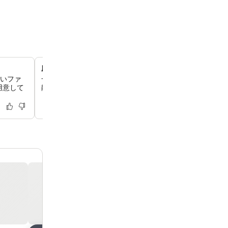
庭園の景色を望むプライベートバルコニー
広いファ
一部の客室には珍しいプライベートバルコニーがあり、緑
用意して
静かな景色を眺めながら、朝のコーヒーをお楽しみいただ