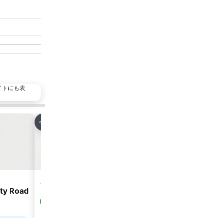
イトにも表
お気に入りに追加
シェア
ホテル
3 ホテルのランク
ity Road
Holiday Inn Express London - Newbury Park, a
8.0
満足
(
1,561件の評価
)
ロンドン・シティ空港まで8.1 km