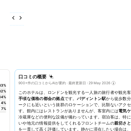
口コミの概要
900+件の口コミからAIが要約 · 最終更新日 : 29 May 2026
43
%
32
%
このホテルは、ロンドンを観光する一人旅の旅行者や観光客
14
%
手頃な価格の都会の拠点
です。
パディントン駅
から徒歩数分
4
%
ークにも近いという抜群のロケーションで、比類ないアクセ
7
%
す。館内にはレストランがありませんが、客室内には
電気ケ
冷蔵庫などの便利な設備が備わっています。宿泊客は、特に
いや地元の情報提供をしてくれるフロントチームの
親切さと
を一貫して高く評価しています。静かに滞在したい場合は、