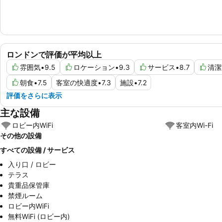
ロンドンで評価が平均以上
雰囲気
•
9.5
ロケーション
•
9.3
サービス
•
8.7
清潔
朝食
•
7.5
客室の快適度
•
7.3
施設
•
7.2
評価をさらに表示
主な設備
ロビー内WiFi
客室内Wi-Fi
その他の設備
すべての設備 / サービス
入り口 / ロビー
テラス
貴重品保管庫
禁煙ルーム
ロビー内WiFi
無料WiFi (ロビー内)