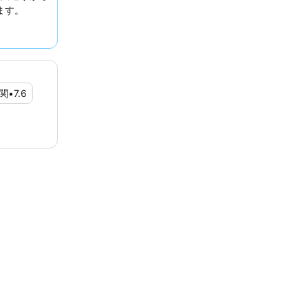
ます。
関
•
7.6