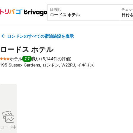
目的地
チェッ
日付
ロンドンのすべての宿泊施設を表示
ロードス ホテル
ホテル
良い
(
6,144件の評価
)
7.7
3 ホテルのランク
195 Sussex Gardens, ロンドン, W22RJ, イギリス
ロード中