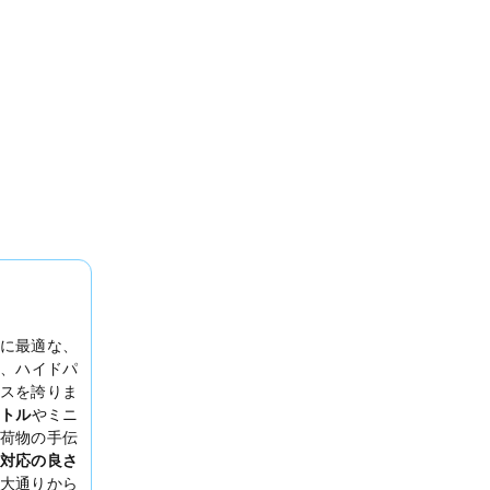
に最適な、
、ハイドパ
スを誇りま
トル
やミニ
荷物の手伝
対応の良さ
大通りから