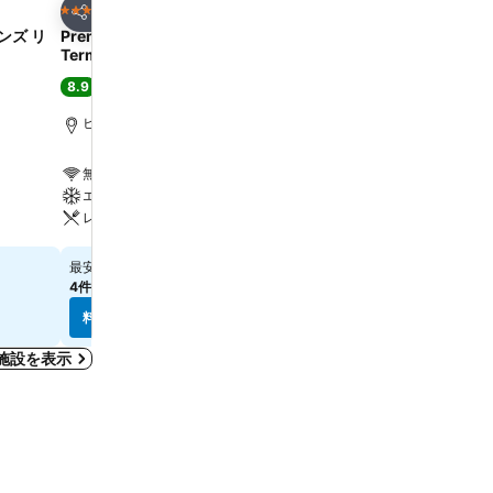
お気に入りに追加
お気に入りに追
ホテル
ホテル
3 ホテルのランク
4 ホテルのランク
シェア
シェア
ンズ リ
Premier Inn Heathrow Airport
Strand Palace
Terminal 4
8.7
大満足
(
39,023件の評
8.9
大満足
(
27,027件の評価
)
トラファルガー広場まで0.6
ヒースロー, 街の中心まで1.5 km
無料Wi-Fi
無料Wi-Fi
エアコン
エアコン
レストラン
レストラン
料金を表示
￥29,287
最安値
料金を表示
￥9,380
最安値
4件のサイト
の料金を表示
9件のサイト
の料金を表示
料金を表示
料金を表示
施設を表示