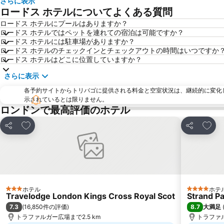
さらに表示
ロードス ホテルについてよくある質問
ロードス ホテルにプールはありますか？
ロードス ホテルではペットを連れての宿泊は可能ですか？
ロードス ホテルには駐車場がありますか？
ロードス ホテルのチェックインとチェックアウトの時間はいつですか
ロードス ホテルはどこに位置していますか？
さらに表示
各予約サイトからトリバゴに提供される料金と空室状況は、継続的に変化
示されているとは限りません。
ロンドンで最高評価のホテル
お気に入りに追加
お気
シェア
シェア
ホテル
ホテ
3 ホテルのランク
4 ホテルの
Travelodge London Kings Cross Royal Scot
Strand P
7.3
8.7
(
16,850件の評価
)
大満足
トラファルガー広場まで2.5 km
トラファル