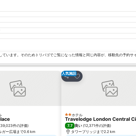
？
しています。そのためトリバゴでご覧になった情報と同じ内容が、移動先の予約サ
人気施設
に入りに追加
お気に入りに追加
シェア
ル
ホテル
ランク
2 ホテルのランク
alace
Travelodge London Central C
7.7
(
39,023件の評価
)
良い
(
12,371件の評価
)
ガー広場まで0.6 km
タワーブリッジまで2.2 km