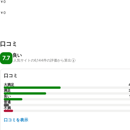
￥0
￥0
口コミ
良い
7.7
人気サイトの6,144件の評価から算出
口コミ
大満足
満足
良い
普通
不満
口コミを表示