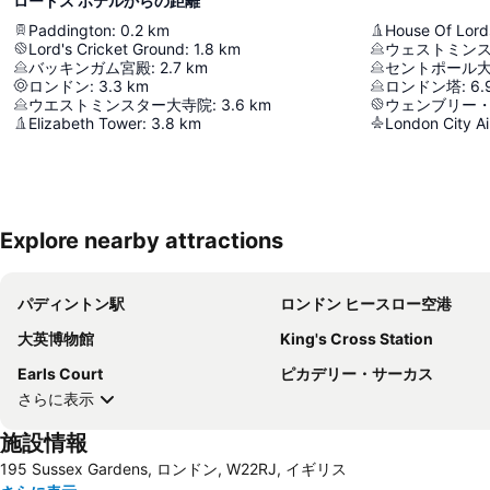
ロードス ホテルからの距離
Paddington
:
0.2
km
House Of Lord
Lord's Cricket Ground
:
1.8
km
ウェストミン
バッキンガム宮殿
:
2.7
km
セントポール
ロンドン
:
3.3
km
ロンドン塔
:
6.
ウエストミンスター大寺院
:
3.6
km
ウェンブリー
Elizabeth Tower
:
3.8
km
London City Ai
Explore nearby attractions
パディントン駅
ロンドン ヒースロー空港
大英博物館
King's Cross Station
Earls Court
ピカデリー・サーカス
さらに表示
施設情報
195 Sussex Gardens, ロンドン, W22RJ, イギリス