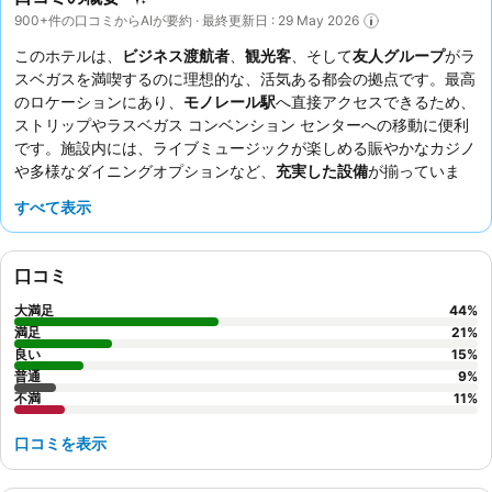
900+件の口コミからAIが要約 · 最終更新日 : 29 May 2026
このホテルは、
ビジネス渡航者
、
観光客
、そして
友人グループ
がラ
スベガスを満喫するのに理想的な、活気ある都会の拠点です。最高
のロケーションにあり、
モノレール駅
へ直接アクセスできるため、
ストリップやラスベガス コンベンション センターへの移動に便利
です。施設内には、ライブミュージックが楽しめる賑やかなカジノ
や多様なダイニングオプションなど、
充実した設備
が揃っていま
す。ゲストからは、
フレンドリーで気配りの行き届いたスタッフ
すべて表示
と、ベニハナやエッジ ステーキハウスといったレストランの質の
高さが常に高く評価されています。最高の体験をするには、
素晴ら
しい景色
を楽しめる高層階の部屋をおすすめします。
口コミ
大満足
44
%
満足
21
%
良い
15
%
普通
9
%
不満
11
%
口コミを表示