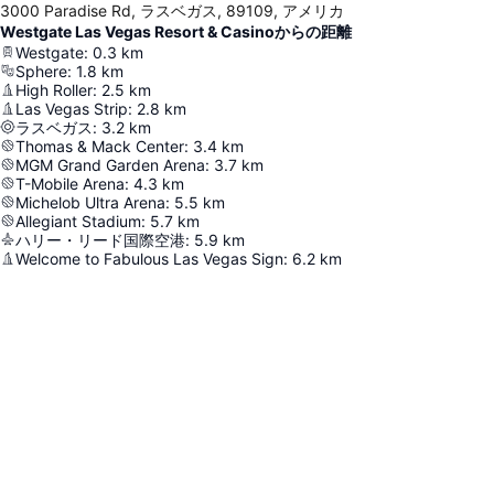
3000 Paradise Rd, ラスベガス, 89109, アメリカ
Westgate Las Vegas Resort & Casinoからの距離
Westgate
:
0.3
km
Sphere
:
1.8
km
High Roller
:
2.5
km
Las Vegas Strip
:
2.8
km
ラスベガス
:
3.2
km
Thomas & Mack Center
:
3.4
km
MGM Grand Garden Arena
:
3.7
km
T-Mobile Arena
:
4.3
km
Michelob Ultra Arena
:
5.5
km
Allegiant Stadium
:
5.7
km
ハリー・リード国際空港
:
5.9
km
Welcome to Fabulous Las Vegas Sign
:
6.2
km