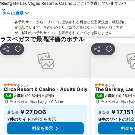
Westgate Las Vegas Resort & Casinoはどこに位置していますか？
New York New York Roller Coaster
West Las Vegas
さらに表示
The District at Green Valley Ranch
LUXURY & PREMIERE
各予約サイトからトリバゴに提供される料金と空室状況は、継続的に
Rio Las Vegas
Cinemark 16 Santa Fe Station
変化しています。そのためトリバゴでご覧になった情報と同じ内容
The Grand Canal Shoppes
Bally's Avenue Shoppes
が、移動先の予約サイトにも表示されているとは限りません。
ラスベガスで最高評価のホテル
ISSA/INTERCLEAN NORTH AMERICA
HDAW
CARTES AMERICA
Eiffel Tower
シェア
お気に入りに追加
シェア
お気に入り
Via Bellagio
Lied Discovery Children's Museum
T-Mobile Arena
Aviation Nation Las Vegas Air Show
Seven Hills
Hoover Dam
ホテル
ホテル
4 ホテルのランク
3 ホテルのランク
Circa Resort & Casino - Adults Only
The Berkley, Las
8.6
8.9
大満足
(
20,824件の評価
)
大満足
(
10,083
ラスベガス, 街の中心まで0.3 km
ラスベガス, 街の中心ま
￥27,006
￥17,151
最安値
最安値
7件のサイト
の料金を表示
8件のサイト
の料金
料金を表示
料金を