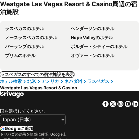
Westgate Las Vegas Resort & Casino周辺の宿
泊施設
ラスベガスのホテル
ヘンダーソンのホテル
ノースラスベガスのホテル
Hope Valleyのホテル
パーランプのホテル
ボルダー・シティーのホテル
プリムのホテル
オヴァートンのホテル
ラスベガスのすべての宿泊施設を表示
ホテル検索
北米
アメリカ
ネバダ州
ラスベガス
Westgate Las Vegas Resort & Casino
Facebook
Twitter
Insta
Yo
国を選択してください。
Googleに追加
トリバゴの結果を簡単に確認: Google上