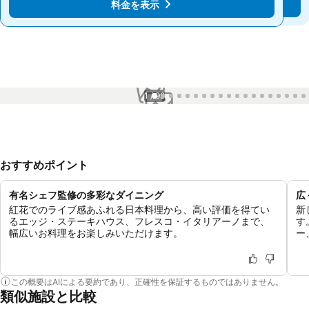
料金を表示
料金を表示
1 / 99
おすすめポイント
有名シェフ監修の多彩なダイニング
広
紅花でのライブ感あふれる日本料理から、高い評価を得てい
新
るエッジ・ステーキハウス、フレスコ・イタリアーノまで、
す
幅広いお料理をお楽しみいただけます。
ー
この概要はAIによる要約であり、正確性を保証するものではありません。
類似施設と比較