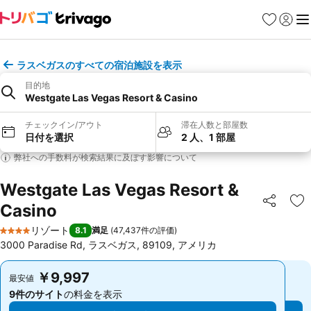
お気に入り
ログイ
メ
ラスベガスのすべての宿泊施設を表示
目的地
Westgate Las Vegas Resort & Casino
チェックイン/アウト
滞在人数と部屋数
日付を選択
2 人、1 部屋
弊社への手数料が検索結果に及ぼす影響について
Westgate Las Vegas Resort &
Casino
シェア
お
リゾート
8.1
満足
(
47,437件の評価
)
4 ホテルのランク
3000 Paradise Rd, ラスベガス, 89109, アメリカ
￥9,997
￥9,997
最安値
最安値
9件のサイト
の料金を表示
9件のサイト
の料金を表示