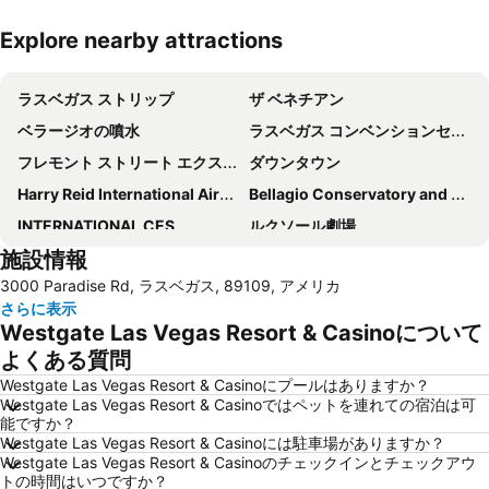
Explore nearby attractions
地図を拡大
ラスベガス ストリップ
ザ ベネチアン
ベラージオの噴水
ラスベガス コンベンションセンター
フレモント ストリート エクスペリエンス
ダウンタウン
Harry Reid International Airport
Bellagio Conservatory and Botanical Garden
INTERNATIONAL CES
ルクソール劇場
施設情報
トレジャー島
The D Las Vegas
3000 Paradise Rd, ラスベガス, 89109, アメリカ
South Point Showroom
ラスベガス プレミアム アウトレット ノース
さらに表示
V Theatre
Eiffel Tower Experience at Paris Las Vegas
Westgate Las Vegas Resort & Casinoについて
G2E
Planet Hollywood - Las Vegas
よくある質問
PACKEXPO
Mandalay Bay Theater
Westgate Las Vegas Resort & Casinoにプールはありますか？
Westgate Las Vegas Resort & Casinoではペットを連れての宿泊は可
Airport North Las Vegas
LAS VEGAS JEWELRY & WATCH SHOW
能ですか？
Westgate Las Vegas Resort & Casinoには駐車場がありますか？
Flamingo Showroom
The Colosseum at Caesars Palace
Westgate Las Vegas Resort & Casinoのチェックインとチェックアウ
Hard Rock Café Las Vegas Strip
M&M's World Las Vegas
トの時間はいつですか？