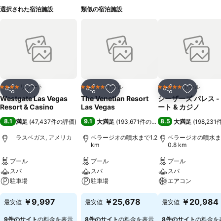
選択された宿泊施設
類似の宿泊施設
リゾート
ホテル
ホテル
4 ホテルのランク
5 ホテルのランク
5 ホテルのランク
シェア
お気に入りに追加
シェア
お気に入りに追加
シェア
お気に入
Westgate Las Vegas
The Venetian Resort
シーザーズ パレス -
Resort & Casino
Las Vegas
ート & カジノ
8.1
9.1
8.5
満足
(
47,437件の評価
)
大満足
(
193,671件の評価
)
大満足
(
198,23
ラスベガス, アメリカ
ベラージオの噴水まで1.2
ベラージオの噴水ま
km
0.8 km
プール
プール
プール
スパ
スパ
スパ
駐車場
駐車場
エアコン
￥9,997
￥25,678
￥20,984
最安値
最安値
最安値
9件のサイト
の料金を表示
8件のサイト
の料金を表示
8件のサイト
の料金を