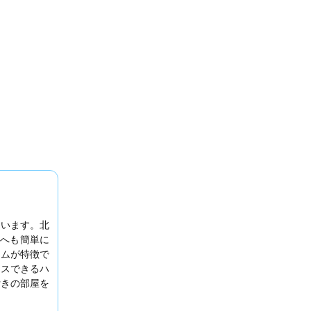
ています。北
ンへも簡単に
ームが特徴で
クスできるハ
付きの部屋を