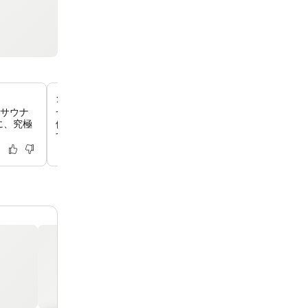
ダイソンのプレミアムヘアドライヤー
、サウナ
一部の客室、特に角部屋のスイートには、ダイソンのヘア
に、究極
備え付けられており、お部屋のアメニティに贅沢な彩りを
す。