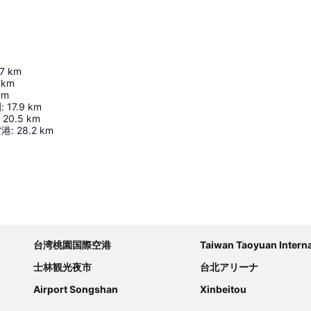
.7
km
km
km
園
:
17.9
km
20.5
km
空港
:
28.2
km
地図を拡大
台湾桃園国際空港
Taiwan Taoyuan Internation
士林観光夜市
台北アリーナ
Airport Songshan
Xinbeitou