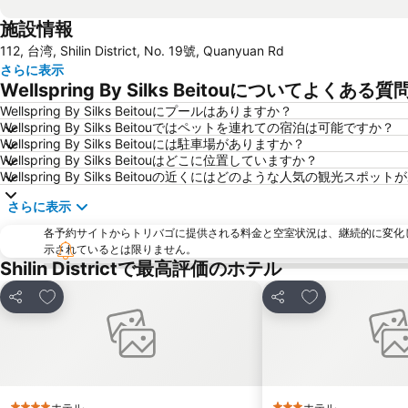
施設情報
112, 台湾, Shilin District, No. 19號, Quanyuan Rd
さらに表示
Wellspring By Silks Beitouについてよくある質
Wellspring By Silks Beitouにプールはありますか？
Wellspring By Silks Beitouではペットを連れての宿泊は可能ですか？
Wellspring By Silks Beitouには駐車場がありますか？
Wellspring By Silks Beitouはどこに位置していますか？
Wellspring By Silks Beitouの近くにはどのような人気の観光スポ
さらに表示
各予約サイトからトリバゴに提供される料金と空室状況は、継続的に変化
示されているとは限りません。
Shilin Districtで最高評価のホテル
お気に入りに追加
お気に入りに追
シェア
シェア
ホテル
ホテル