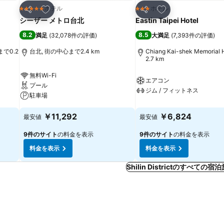
お気に入りに追加
お気に入りに追加
ホテル
ホテル
5 ホテルのランク
3 ホテルのランク
シェア
シェア
シーザー メトロ台北
Eastin Taipei Hotel
8.2
8.5
満足
(
32,078件の評価
)
大満足
(
7,393件の評価
)
心まで0.2
台北, 街の中心まで2.4 km
Chiang Kai-shek Memorial
2.7 km
無料Wi-Fi
エアコン
プール
ジム / フィットネス
駐車場
￥11,292
￥6,824
最安値
最安値
9件のサイト
の料金を表示
9件のサイト
の料金を表示
料金を表示
料金を表示
Shilin Districtのすべての