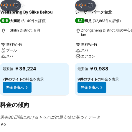
お気に入りに追加
お気に入りに追加
ホテル
ホテル
5 ホテルのランク
4 ホテルのランク
シェア
シェア
Wellspring By Silks Beitou
シーザーパーク台北
9.6
8.1
大満足
(
6,149件の評価
)
満足
(
32,863件の評価
)
Shilin District, 台湾
Zhongzheng District, 街の中
km
無料Wi-Fi
無料Wi-Fi
プール
スパ
スパ
エアコン
￥36,224
￥9,988
最安値
最安値
7件のサイト
の料金を表示
9件のサイト
の料金を表示
料金を表示
料金を表示
料金の傾向
過去30日間におけるトリバゴの最安値に基づくデータ
￥0