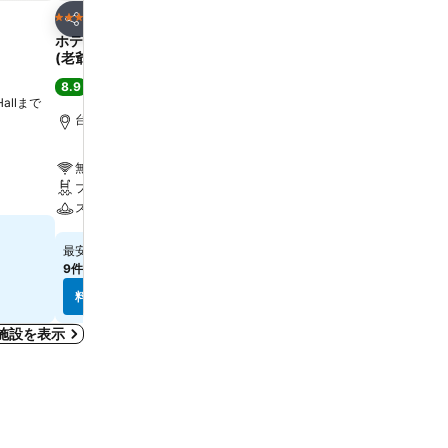
お気に入りに追加
お気に入りに追
ホテル
ホテル
5 ホテルのランク
5 ホテルのランク
シェア
シェア
ホテル ロイヤル ニッコー タイペイ
コスモスホテル台北
(老爺大酒店)
8.5
大満足
(
27,636件の評価
8.9
大満足
(
11,226件の評価
)
 Hallまで
Zhongzheng District,
km
台北, 街の中心まで0.9 km
無料Wi-Fi
無料Wi-Fi
駐車場
プール
エアコン
スパ
￥11,791
最安値
￥17,851
最安値
9件のサイト
の料金を表示
9件のサイト
の料金を表示
料金を表示
料金を表示
宿泊施設を表示