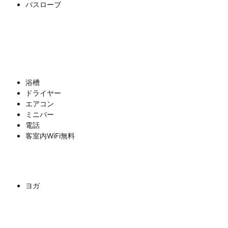
バスローブ
浴槽
ドライヤー
エアコン
ミニバー
電話
客室内WiFi無料
ヨガ