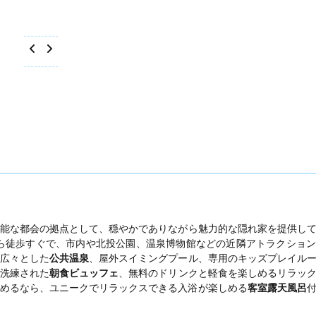
能な都会の拠点として、穏やかでありながら魅力的な隠れ家を提供し
ら徒歩すぐで、市内や北投公園、温泉博物館などの近隣アトラクショ
広々とした
公共温泉
、屋外スイミングプール、専用のキッズプレイル
洗練された
朝食ビュッフェ
、無料のドリンクと軽食を楽しめるリラッ
めるなら、ユニークでリラックスできる入浴が楽しめる
客室露天風呂