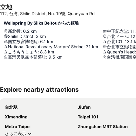
立地
112, 台湾, Shilin District, No. 19號, Quanyuan Rd
Wellspring By Silks Beitouからの距離
新北投
:
0.2
km
中正紀念堂
:
11
Shilin District
:
3
km
台北ドーム
:
12
国立故宮博物院
:
6.1
km
台北101
:
13.1
National Revolutionary Martyrs' Shrine
:
7.1
km
台北市立動物
こうもうじょう
:
8.3
km
Queen's Head
:
臺灣民眾黨本部舊址
:
9.5
km
台湾桃園国際
Explore nearby attractions
台北駅
Jiufen
Ximending
Taipei 101
Metro Taipei
Zhongshan MRT Station
さらに表示