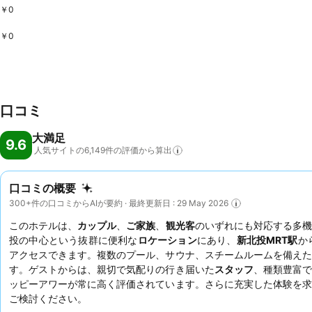
￥0
￥0
口コミ
大満足
9.6
人気サイトの6,149件の評価から算出
口コミの概要
300+件の口コミからAIが要約 · 最終更新日 : 29 May 2026
このホテルは、
カップル
、
ご家族
、
観光客
のいずれにも対応する多機
投の中心という抜群に便利な
ロケーション
にあり、
新北投MRT駅
か
アクセスできます。複数のプール、サウナ、スチームルームを備えた
す。ゲストからは、親切で気配りの行き届いた
スタッフ
、種類豊富で
ッピーアワーが常に高く評価されています。さらに充実した体験を求
ご検討ください。