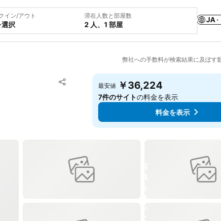
クイン/アウト
滞在人数と部屋数
JA ·
を選択
2 人、1 部屋
弊社への手数料が検索結果に及ぼす
お気に入りに追加
￥36,224
最安値
シェア
7件のサイト
の料金を表示
料金を表示