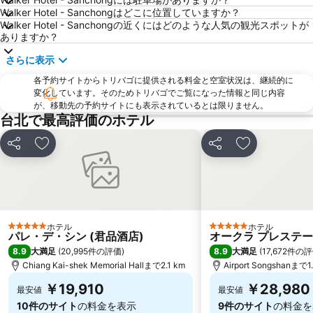
Eastern District of Taipei
Minquan W. Road MRT Station
Walker Hotel - Sanchongはどこに位置していますか？
Walker Hotel - Sanchongの近くにはどのような人気の観光スポットが
Shipei MRT Station
Jiaoxi Train Station
ありますか？
Datong District
Shilin Night Market
さらに表示
Zhongxiao Xinsheng MRT Station
Taipei World Trade Center
各予約サイトからトリバゴに提供される料金と空室状況は、継続的に
Yuanshan Station
Sandao Temple MRT Station
変化しています。そのためトリバゴでご覧になった情報と同じ内容
が、移動先の予約サイトにも表示されているとは限りません。
Wulai Hot Spring
Shilin District
台北で最高評価のホテル
Zhongxiao Fuxing MRT Station
Dahu Park MRT Station
シェア
お気に入りに追加
シェア
お気に入りに
New Taipei Industrial Park
Dingxi MRT Station
Jiangzicui MRT Station
Guting MRT Station
Nanshijiao MRT Station
Taoyuan Train Station
Zhongxiao Dunhua MRT Station
Xinbeitou
ホテル
ホテル
5 ホテルのランク
5 ホテルのランク
Yangmingshan
Taoyuan High Speed Rail Station
パレ・デ・シン (君品酒店)
オークラ プレステー
8.9
8.9
大満足
(
20,995件の評価
)
大満足
(
17,672件の
Longshan Temple
Nangang District
Chiang Kai-shek Memorial Hallまで2.1 km
Airport Songshanまで1
Taipei World Trade Center Nangang Exhibition Hall
Shi-Da Night Market
￥19,910
￥28,980
最安値
最安値
Xiaobitan MRT Station
Zhongli Train Station
10件のサイト
の料金を表示
9件のサイト
の料金を