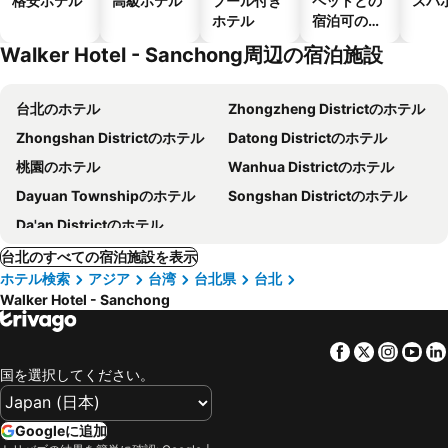
格安ホテル
高級ホテル
プール付き
ペットとの
スパ
ホテル
宿泊可のホ
テル
Walker Hotel - Sanchong周辺の宿泊施設
台北のホテル
Zhongzheng Districtのホテル
Zhongshan Districtのホテル
Datong Districtのホテル
桃園のホテル
Wanhua Districtのホテル
Dayuan Townshipのホテル
Songshan Districtのホテル
Da'an Districtのホテル
台北のすべての宿泊施設を表示
ホテル検索
アジア
台湾
台北県
台北
Walker Hotel - Sanchong
Facebook
Twitter
Insta
Yo
国を選択してください。
Googleに追加