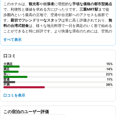
このホテルは、
観光客
や
出張者
に理想的な
手頃な価格の都市型拠点
で、利便性と価値を求める方にぴったりです。
三重MRT駅
まで徒
歩圏内という最高の立地で、空港や台北駅へのアクセスも抜群で
す。
親切でフレンドリーなスタッフ
は常に高く評価されており、
無
料の台湾式朝食
は、様々な地元料理で一日を満足のいく形で始める
ことができると特に好評です。より快適な滞在のためには、空気の
質やメンテナンスに関して賛否両論があるため、臭いの問題がない
すべて表示
部屋をリクエストすることをおすすめします。
口コミ
大満足
15
%
満足
14
%
良い
22
%
普通
11
%
不満
38
%
口コミを表示
この宿泊のユーザー評価