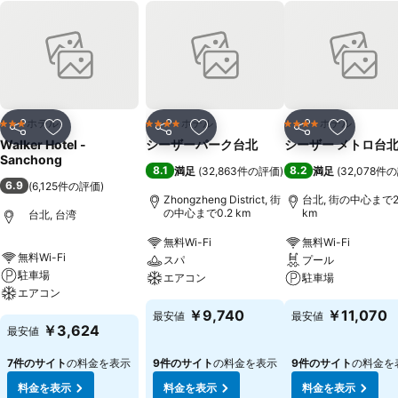
ホテル
ホテル
ホテル
3 ホテルのランク
4 ホテルのランク
4 ホテルのランク
シェア
お気に入りに追加
シェア
お気に入りに追加
シェア
お気に入
Walker Hotel -
シーザーパーク台北
シーザー メトロ台
Sanchong
8.1
8.2
満足
(
32,863件の評価
)
満足
(
32,078件
6.9
(
6,125件の評価
)
Zhongzheng District, 街
台北, 街の中心まで2
の中心まで0.2 km
km
台北, 台湾
無料Wi-Fi
無料Wi-Fi
無料Wi-Fi
スパ
プール
駐車場
エアコン
駐車場
エアコン
￥9,740
￥11,070
最安値
最安値
￥3,624
最安値
7件のサイト
の料金を表示
9件のサイト
の料金を表示
9件のサイト
の料金を
料金を表示
料金を表示
料金を表示