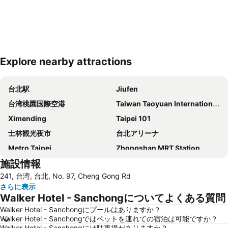
Explore nearby attractions
地図を拡大
台北駅
Jiufen
台湾桃園国際空港
Taiwan Taoyuan International Airport
Ximending
Taipei 101
士林観光夜市
台北アリーナ
Metro Taipei
Zhongshan MRT Station
施設情報
Airport Songshan
Xinbeitou
241, 台湾, 台北, No. 97, Cheng Gong Rd
Taipei Bridge MRT Station
Daan Park
さらに表示
龍山寺
Tamsui MRT Station
Walker Hotel - Sanchongについてよくある質問
Taipei City Hall
Beitou Hot Spring
Walker Hotel - Sanchongにプールはありますか？
Walker Hotel - Sanchongではペットを連れての宿泊は可能ですか？
Daan District
Songshan District
Walker Hotel - Sanchongには駐車場がありますか？