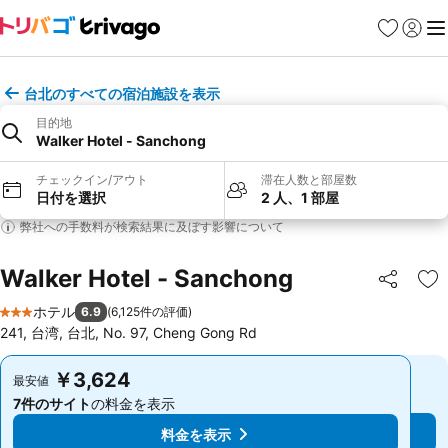
お気に入り
ログイ
メ
台北のすべての宿泊施設を表示
目的地
Walker Hotel - Sanchong
チェックイン/アウト
滞在人数と部屋数
日付を選択
2 人、1 部屋
弊社への手数料が検索結果に及ぼす影響について
Walker Hotel - Sanchong
シェア
お
ホテル
6.9
(
6,125件の評価
)
3 ホテルのランク
241, 台湾, 台北, No. 97, Cheng Gong Rd
￥3,624
￥3,624
最安値
最安値
7件のサイト
の料金を表示
7件のサイト
の料金を表示
料金を表示
料金を表示