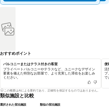
おすすめポイント
バルコニーまたはテラス付きの客室
便
プライベートバルコニーやテラスなど、ユニークなデザイン
活
要素を備えた特別なお部屋で、より充実した滞在をお楽しみ
プ
ください。
で
この概要はAIによる要約であり、正確性を保証するものではありません。
類似施設と比較
選択された宿泊施設
類似の宿泊施設