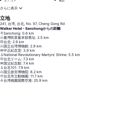
エアコン
電話
さらに表示
立地
241, 台湾, 台北, No. 97, Cheng Gong Rd
Walker Hotel - Sanchongからの距離
Sanchong
:
0.6
km
臺灣民眾黨本部舊址
:
2.5
km
台北
:
2.9
km
国立台湾博物館
:
2.9
km
中正紀念堂
:
3.9
km
National Revolutionary Martyrs' Shrine
:
5.5
km
台北ドーム
:
7.3
km
国父紀念館
:
7.4
km
台北101
:
7.9
km
国立故宮博物院
:
8.2
km
台北市立動物園
:
11.7
km
台湾桃園国際空港
:
25.9
km