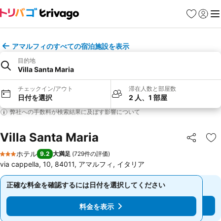
お気に入り
ログイ
メ
アマルフィのすべての宿泊施設を表示
目的地
Villa Santa Maria
チェックイン/アウト
滞在人数と部屋数
日付を選択
2 人、1 部屋
弊社への手数料が検索結果に及ぼす影響について
Villa Santa Maria
シェア
お
ホテル
9.2
大満足
(
729件の評価
)
3 ホテルのランク
via cappella, 10, 84011, アマルフィ, イタリア
正確な料金を確認するには日付を選択してください
正確な料金を確認するには日付を選択してください
料金を表示
料金を表示