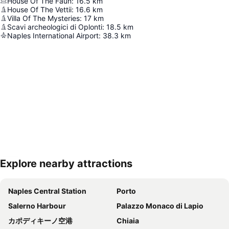
House Of The Faun
:
16.5
km
House Of The Vettii
:
16.6
km
Villa Of The Mysteries
:
17
km
Scavi archeologici di Oplonti
:
18.5
km
Naples International Airport
:
38.3
km
Explore nearby attractions
地図を拡大
Naples Central Station
Porto
Salerno Harbour
Palazzo Monaco di Lapio
カポディキーノ空港
Chiaia