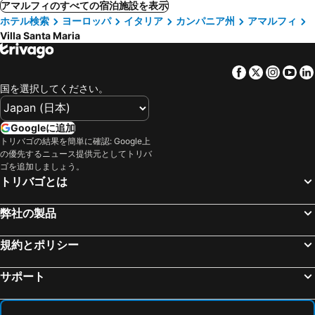
アマルフィのすべての宿泊施設を表示
ホテル検索
ヨーロッパ
イタリア
カンパニア州
アマルフィ
Villa Santa Maria
Facebook
Twitter
Insta
Yo
国を選択してください。
Googleに追加
トリバゴの結果を簡単に確認: Google上
の優先するニュース提供元としてトリバ
ゴを追加しましょう。
トリバゴとは
弊社の製品
規約とポリシー
サポート