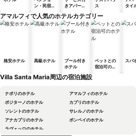
ン・民宿・
きアパート
ス
タイ
ゲストハウ
メント
ル
アマルフィで人気のホテルカテゴリー
ス
格安ホテル
高級ホテル
プール付き
ペットとの
スパ
ホテル
宿泊可のホ
テル
Villa Santa Maria周辺の宿泊施設
ナポリのホテル
アマルフィのホテル
ポジターノのホテル
カプリのホテル
ソレントのホテル
サレルノのホテル
アナカプリのホテル
ポンペイのホテル
ラヴェッロのホテル