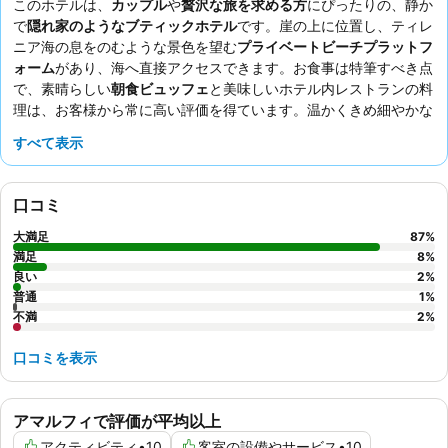
このホテルは、
カップル
や
贅沢な旅を求める方
にぴったりの、静か
で
隠れ家のようなブティックホテル
です。崖の上に位置し、ティレ
ニア海の息をのむような景色を望む
プライベートビーチプラットフ
ォーム
があり、海へ直接アクセスできます。お食事は特筆すべき点
で、素晴らしい
朝食ビュッフェ
と美味しいホテル内レストランの料
理は、お客様から常に高い評価を得ています。温かくきめ細やかな
スタッフ
のサービスは、お客様を家族のように迎え、思い出に残る
すべて表示
滞在を約束します。最も穏やかな体験を求めるなら、
ジェットバス
と海の景色が楽しめるお部屋をおすすめします。
口コミ
大満足
87
%
満足
8
%
良い
2
%
普通
1
%
不満
2
%
口コミを表示
アマルフィで評価が平均以上
アクティビティ
•
10
客室の設備やサービス
•
10