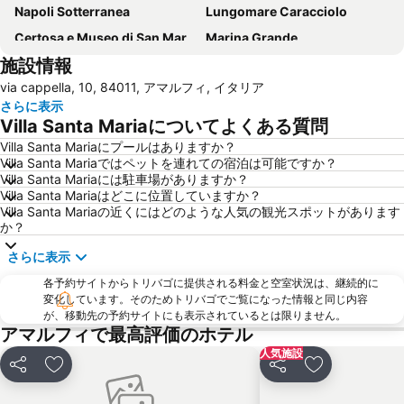
Napoli Sotterranea
Lungomare Caracciolo
Certosa e Museo di San Martino
Marina Grande
施設情報
Porto di Napoli
Scampìa
via cappella, 10, 84011, アマルフィ, イタリア
Lungomare Trieste
Museo di Capodimonte
さらに表示
Castel dell'Ovo
Porto di Salerno
Villa Santa Mariaについてよくある質問
Liparlati
Costiera Amalfitana
Villa Santa Mariaにプールはありますか？
Villa Santa Mariaではペットを連れての宿泊は可能ですか？
Villa Rufolo
Stazione di Sorrento
Villa Santa Mariaには駐車場がありますか？
Via Toledo
Piazza Bellini
Villa Santa Mariaはどこに位置していますか？
Villa Santa Mariaの近くにはどのような人気の観光スポットがあります
Vomero
Marina Grande
か？
Piazza del Plebiscito
Via Chiaia
さらに表示
Spaccanapoli
Porto di Amalfi
各予約サイトからトリバゴに提供される料金と空室状況は、継続的に
Castel Nuovo
Palazzo Reale
変化しています。そのためトリバゴでご覧になった情報と同じ内容
が、移動先の予約サイトにも表示されているとは限りません。
National Archaeological Museum
Funiculare di Mergellina
アマルフィで最高評価のホテル
Li galli
Villa Comunale
人気施設
シェア
お気に入りに追加
シェア
お気に入りに
Piazza Tasso
Barra
San Giovanni a Teduccio
Da Michele