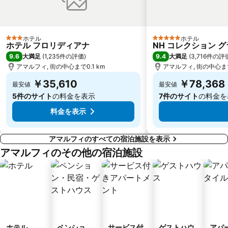
Basilica di Santa Chiara
Mercatini di Natale San Gregorio Armeno
Montecalvario
Teatro Bellini
ホテル
ホテル
3 ホテルのランク
5 ホテルのランク
Piazza Dante
ホテル フロリディアナ
NH コレクション 
9.6
9.4
大満足
(
1,235件の評価
)
大満足
(
3,716件の評
アマルフィ, 街の中心まで0.1 km
アマルフィ, 街の中心まで
￥35,610
￥78,368
最安値
最安値
5件のサイト
の料金を表示
7件のサイト
の料金を
料金を表示
アマルフィのすべての宿泊施設を表示
アマルフィのその他の宿泊施設
ホテル
ペンショ
サービス付
ゲストハウ
アパ