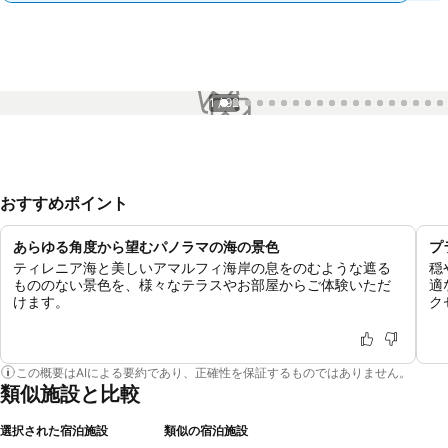
1 / 92
おすすめポイント
あらゆる角度から望むパノラマの海の景色
プ
ティレニア海と美しいアマルフィ海岸の息をのむような遮る
穏
もののない景色を、様々なテラスやお部屋からご体験いただ
適
けます。
ク
この概要はAIによる要約であり、正確性を保証するものではありません。
類似施設と比較
選択された宿泊施設
類似の宿泊施設