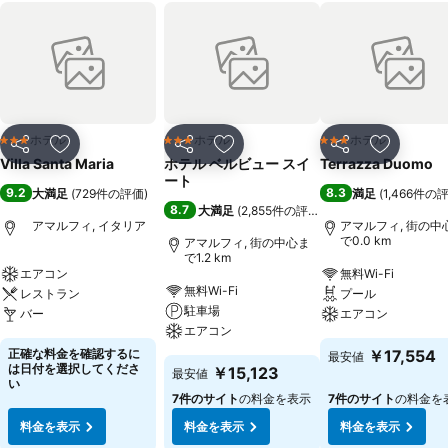
ホテル
ホテル
ホテル
3 ホテルのランク
3 ホテルのランク
3 ホテルのランク
シェア
お気に入りに追加
シェア
お気に入りに追加
シェア
お気に入
Villa Santa Maria
ホテル ベルビュー スイ
Terrazza Duomo
ート
9.2
8.3
大満足
(
729件の評価
)
満足
(
1,466件の
8.7
大満足
(
2,855件の評価
)
アマルフィ, イタリア
アマルフィ, 街の中
で0.0 km
アマルフィ, 街の中心ま
で1.2 km
エアコン
無料Wi-Fi
無料Wi-Fi
レストラン
プール
駐車場
バー
エアコン
エアコン
正確な料金を確認するに
￥17,554
最安値
は日付を選択してくださ
￥15,123
最安値
い
7件のサイト
の料金を表示
7件のサイト
の料金を
料金を表示
料金を表示
料金を表示