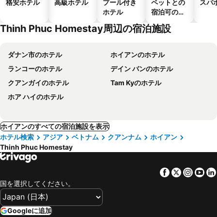
格安ホテル
高級ホテル
プール付き
ペットとの
スパ
ホテル
宿泊可のホ
テル
Thinh Phuc Homestay周辺の宿泊施設
ダナン市のホテル
ホイアンのホテル
ランコーのホテル
デイン バンのホテル
クアンガイのホテル
Tam Kyのホテル
ホア ハイのホテル
ホイアンのすべての宿泊施設を表示
ホテル検索
アジア
ベトナム
クアンナム
ホイアン
Thinh Phuc Homestay
Facebook
Twitter
Insta
Yo
国を選択してください。
Googleに追加