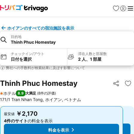
お気に入り
ログイ
メ
ホイアンのすべての宿泊施設を表示
目的地
Thinh Phuc Homestay
チェックイン/アウト
滞在人数と部屋数
日付を選択
2 人、1 部屋
弊社への手数料が検索結果に及ぼす影響について
Thinh Phuc Homestay
シェア
お
ホテル
8.9
大満足
(
8件の評価
)
1 ホテルのランク
171/1 Tran Nhan Tong, ホイアン, ベトナム
￥2,170
￥2,170
最安値
最安値
4件のサイト
の料金を表示
4件のサイト
の料金を表示
料金を表示
料金を表示