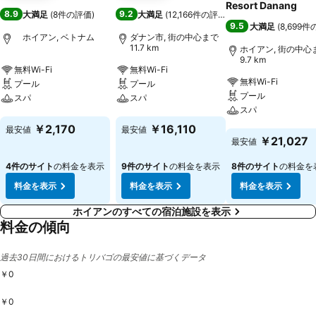
Resort Danang
8.9
9.2
大満足
(
8件の評価
)
大満足
(
12,166件の評価
)
9.5
大満足
(
8,699
ホイアン, ベトナム
ダナン市, 街の中心まで
11.7 km
ホイアン, 街の中心
9.7 km
無料Wi-Fi
無料Wi-Fi
無料Wi-Fi
プール
プール
プール
スパ
スパ
スパ
料金を表示
料金を表示
￥2,170
￥16,110
最安値
最安値
料金を表示
￥21,027
最安値
4件のサイト
の料金を表示
9件のサイト
の料金を表示
8件のサイト
の料金を
料金を表示
料金を表示
料金を表示
ホイアンのすべての宿泊施設を表示
料金の傾向
過去30日間におけるトリバゴの最安値に基づくデータ
￥0
￥0