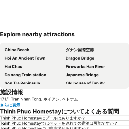
Explore nearby attractions
地図を拡大
China Beach
ダナン国際空港
Hoi An Ancient Town
Dragon Bridge
Hai Chau
Fireworks Han River
Da nang Train station
Japanese Bridge
Son Tra Peninsula
Old house of Tan Ky
施設情報
Lady Buddha
Sun Wheel
171/1 Tran Nhan Tong, ホイアン, ベトナム
Ba Na Hill
さらに表示
Thinh Phuc Homestayについてよくある質問
Thinh Phuc Homestayにプールはありますか？
Thinh Phuc Homestayではペットを連れての宿泊は可能ですか？
Thinh Phuc Homestayには駐車場がありますか？