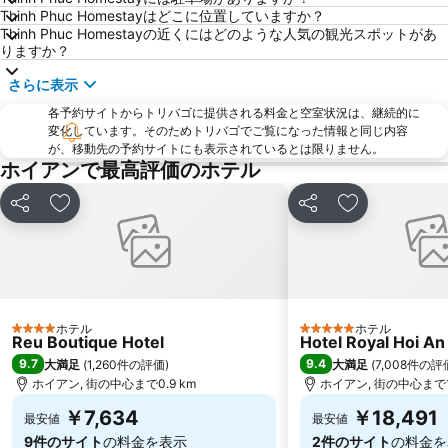
Thinh Phuc Homestayはどこに位置していますか？
Thinh Phuc Homestayの近くにはどのような人気の観光スポットがあ
りますか？
さらに表示
各予約サイトからトリバゴに提供される料金と空室状況は、継続的に
変化しています。そのためトリバゴでご覧になった情報と同じ内容
が、移動先の予約サイトにも表示されているとは限りません。
ホイアンで最高評価のホテル
シェア
お気に入りに追加
シェア
お気に入りに
ホテル
ホテル
4 ホテルのランク
5 ホテルのランク
Reu Boutique Hotel
Hotel Royal Hoi An
9.7
9.4
大満足
(
1,260件の評価
)
大満足
(
7,008件の評
ホイアン, 街の中心まで0.9 km
ホイアン, 街の中心まで1.
￥7,634
￥18,491
最安値
最安値
9件のサイト
の料金を表示
2件のサイト
の料金を