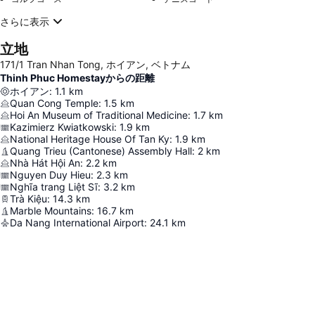
さらに表示
立地
171/1 Tran Nhan Tong, ホイアン, ベトナム
Thinh Phuc Homestayからの距離
ホイアン
:
1.1
km
Quan Cong Temple
:
1.5
km
Hoi An Museum of Traditional Medicine
:
1.7
km
Kazimierz Kwiatkowski
:
1.9
km
National Heritage House Of Tan Ky
:
1.9
km
Quang Trieu (Cantonese) Assembly Hall
:
2
km
Nhà Hát Hội An
:
2.2
km
Nguyen Duy Hieu
:
2.3
km
Nghĩa trang Liệt Sĩ
:
3.2
km
Trà Kiệu
:
14.3
km
Marble Mountains
:
16.7
km
Da Nang International Airport
:
24.1
km