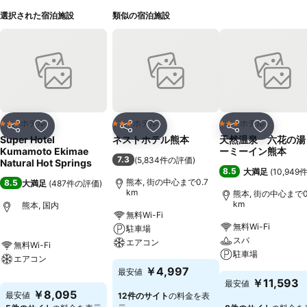
選択された宿泊施設
類似の宿泊施設
ホテル
ホテル
ホテル
3 ホテルのランク
3 ホテルのランク
3 ホテルのランク
シェア
お気に入りに追加
シェア
お気に入りに追加
シェア
お気に入
Super Hotel
ネストホテル熊本
天然温泉 六花の湯
Kumamoto Ekimae
ーミーイン熊本
7.3
(
5,834件の評価
)
Natural Hot Springs
8.5
大満足
(
10,94
熊本, 街の中心まで0.7
8.5
大満足
(
487件の評価
)
km
熊本, 街の中心まで0
km
熊本, 国内
無料Wi-Fi
無料Wi-Fi
駐車場
スパ
エアコン
無料Wi-Fi
駐車場
エアコン
￥4,997
最安値
￥11,593
最安値
￥8,095
最安値
12件のサイト
の料金を表