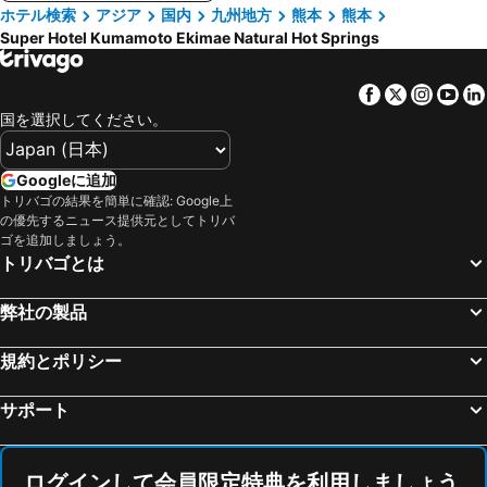
ホテル検索
アジア
国内
九州地方
熊本
熊本
Super Hotel Kumamoto Ekimae Natural Hot Springs
Facebook
Twitter
Insta
Yo
国を選択してください。
Googleに追加
トリバゴの結果を簡単に確認: Google上
の優先するニュース提供元としてトリバ
ゴを追加しましょう。
トリバゴとは
弊社の製品
規約とポリシー
サポート
ログインして会員限定特典を利用しましょう