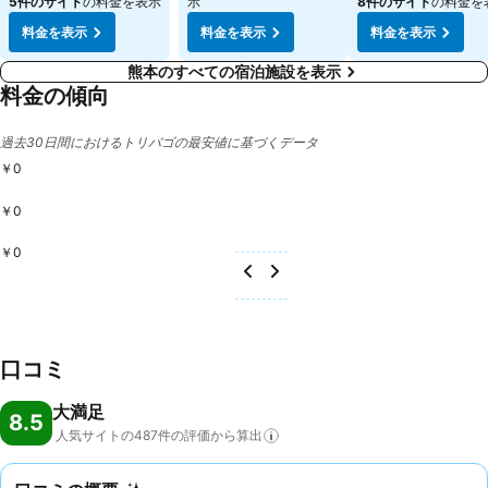
5件のサイト
の料金を表示
示
8件のサイト
の料金を
料金を表示
料金を表示
料金を表示
熊本のすべての宿泊施設を表示
料金の傾向
過去30日間におけるトリバゴの最安値に基づくデータ
￥0
￥0
￥0
口コミ
大満足
8.5
人気サイトの487件の評価から算出