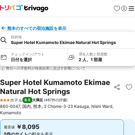
お気に入り
ログイ
メ
熊本のすべての宿泊施設を表示
目的地
Super Hotel Kumamoto Ekimae Natural Hot Springs
チェックイン/アウト
滞在人数と部屋数
日付を選択
2 人、1 部屋
弊社への手数料が検索結果に及ぼす影響について
Super Hotel Kumamoto Ekimae
Natural Hot Springs
シェア
お
ホテル
8.5
大満足
(
487件の評価
)
3 ホテルのランク
860-0047, 国内, 熊本, 2 Chome-3-23 Kasuga, Nishi Ward,
Kumamoto
￥8,095
￥8,095
最安値
最安値
5件のサイト
の料金を表示
5件のサイト
の料金を表示