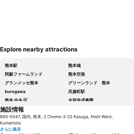
Explore nearby attractions
地図を拡大
熊本駅
熊本城
阿蘇ファームランド
熊本空港
グランメッセ熊本
グリーンランド 熊本
kurogawa
呉服町駅
熊本 中央 区
水前寺成趣園
施設情報
熊本新市街
阿蘇温泉郷
860-0047, 国内, 熊本, 2 Chome-3-23 Kasuga, Nishi Ward,
大牟田市動物園
一心行公園
Kumamoto
さらに表示