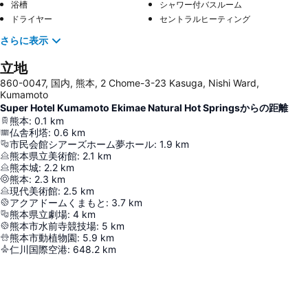
浴槽
シャワー付バスルーム
ドライヤー
セントラルヒーティング
さらに表示
立地
860-0047, 国内, 熊本, 2 Chome-3-23 Kasuga, Nishi Ward,
Kumamoto
Super Hotel Kumamoto Ekimae Natural Hot Springsからの距離
熊本
:
0.1
km
仏舎利塔
:
0.6
km
市民会館シアーズホーム夢ホール
:
1.9
km
熊本県立美術館
:
2.1
km
熊本城
:
2.2
km
熊本
:
2.3
km
現代美術館
:
2.5
km
アクアドームくまもと
:
3.7
km
熊本県立劇場
:
4
km
熊本市水前寺競技場
:
5
km
熊本市動植物園
:
5.9
km
仁川国際空港
:
648.2
km