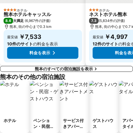
ホテル
ホテル
4 ホテルのランク
3 ホテルのランク
熊本ホテルキャッスル
ネストホテル熊本
8.6
7.3
大満足
(
6,967件の評価
)
(
5,834件の評価
)
熊本, 街の中心まで0.3 km
熊本, 街の中心まで0.7 
￥7,533
￥4,997
最安値
最安値
10件のサイト
の料金を表示
12件のサイト
の料金
料金を表示
料金を表
熊本のすべての宿泊施設を表示
熊本のその他の宿泊施設
ホテル
ペンショ
サービス付
ゲストハウ
アパ
ン・民宿・
きアパート
ス
タイ
ゲストハウ
メント
ル