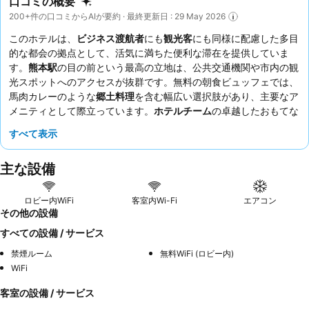
口コミの概要
200+件の口コミからAIが要約 · 最終更新日 : 29 May 2026
このホテルは、
ビジネス渡航者
にも
観光客
にも同様に配慮した多目
的な都会の拠点として、活気に満ちた便利な滞在を提供していま
す。
熊本駅
の目の前という最高の立地は、公共交通機関や市内の観
光スポットへのアクセスが抜群です。無料の朝食ビュッフェでは、
馬肉カレーのような
郷土料理
を含む幅広い選択肢があり、主要なア
メニティとして際立っています。
ホテルチーム
の卓越したおもてな
しと気配りには、お客様から常に高い評価が寄せられており、すべ
すべて表示
ての滞在を快適でストレスのないものにしています。より静かな滞
在を希望されるお客様は、エレベーターに面していない部屋をリク
主な設備
エストすることをお勧めします。
ロビー内WiFi
客室内Wi-Fi
エアコン
その他の設備
すべての設備 / サービス
禁煙ルーム
無料WiFi (ロビー内)
WiFi
客室の設備 / サービス