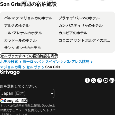
テル
Son Gris周辺の宿泊施設
パルマ デ マリョルカのホテル
プラヤ デ パルマのホテル
アルクのホテル
カン パスティリャのホテル
エル･アレナルのホテル
カルビアのホテル
カラドールのホテル
コロニア サント ホルディのホテル
サンタ ポンサのホテル
セルヴァのすべての宿泊施設を表示
ホテル検索
ヨーロッパ
スペイン
バレアレス諸島
マジョルカ島
セルヴァ
Son Gris
Facebook
Twitter
Insta
Yo
国を選択してください。
Googleに追加
トリバゴの結果を簡単に確認: Google上
の優先するニュース提供元としてトリバ
ゴを追加しましょう。