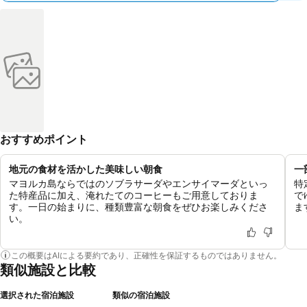
おすすめポイント
地元の食材を活かした美味しい朝食
一
マヨルカ島ならではのソブラサーダやエンサイマーダといっ
特
た特産品に加え、淹れたてのコーヒーもご用意しておりま
で
す。一日の始まりに、種類豊富な朝食をぜひお楽しみくださ
ま
い。
この概要はAIによる要約であり、正確性を保証するものではありません。
類似施設と比較
選択された宿泊施設
類似の宿泊施設