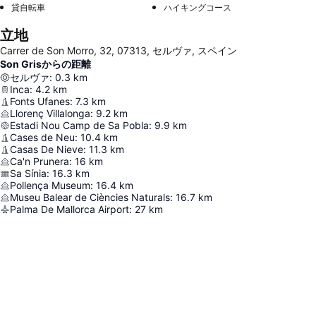
貸自転車
ハイキングコース
立地
Carrer de Son Morro, 32, 07313, セルヴァ, スペイン
Son Grisからの距離
セルヴァ
:
0.3
km
Inca
:
4.2
km
Fonts Ufanes
:
7.3
km
Llorenç Villalonga
:
9.2
km
Estadi Nou Camp de Sa Pobla
:
9.9
km
Cases de Neu
:
10.4
km
Casas De Nieve
:
11.3
km
Ca'n Prunera
:
16
km
Sa Sínia
:
16.3
km
Pollença Museum
:
16.4
km
Museu Balear de Ciències Naturals
:
16.7
km
Palma De Mallorca Airport
:
27
km