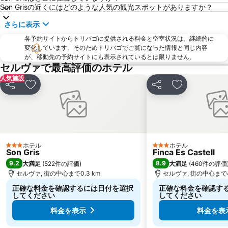
Son Grisの近くにはどのような人気の観光スポットがありますか？
さらに表示
各予約サイトからトリバゴに提供される料金と空室状況は、継続的に
変化しています。そのためトリバゴでご覧になった情報と同じ内容
が、移動先の予約サイトにも表示されているとは限りません。
セルヴァで最高評価のホテル
人気施設
シェア
お気に入りに追加
シェア
お気に入りに
ホテル
ホテル
3 ホテルのランク
3 ホテルのランク
Son Gris
Finca Es Castell
9.2
8.9
大満足
(
522件の評価
)
大満足
(
460件の評価
セルヴァ, 街の中心まで0.3 km
セルヴァ, 街の中心まで4
正確な料金を確認するには日付を選択
正確な料金を確認す
してください
してください
料金を表示
料金を表