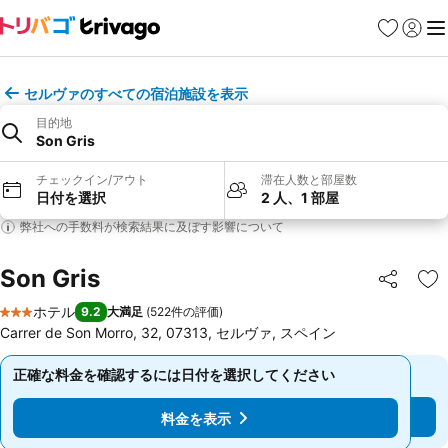
お気に入り
ログイ
メ
セルヴァのすべての宿泊施設を表示
目的地
Son Gris
チェックイン/アウト
滞在人数と部屋数
日付を選択
2 人、1 部屋
弊社への手数料が検索結果に及ぼす影響について
Son Gris
シェア
お
ホテル
9.2
大満足
(
522件の評価
)
3 ホテルのランク
Carrer de Son Morro, 32, 07313, セルヴァ, スペイン
正確な料金を確認するには日付を選択してください
正確な料金を確認するには日付を選択してください
料金を表示
料金を表示