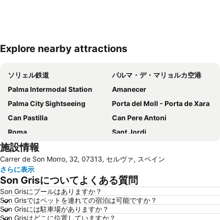
Explore nearby attractions
地図を拡大
ソリェル鉄道
パルマ・デ・マリョルカ空港
Palma Intermodal Station
Amanecer
Palma City Sightseeing
Porta del Moll - Porta de Xara
Can Pastilla
Can Pere Antoni
Roma
Sant Jordi
施設情報
Playa de Palma
Port de Palma de Mallorca
Carrer de Son Morro, 32, 07313, セルヴァ, スペイン
La Bonanova
さらに表示
Son Grisについてよくある質問
Son Grisにプールはありますか？
Son Grisではペットを連れての宿泊は可能ですか？
Son Grisには駐車場がありますか？
Son Grisはどこに位置していますか？