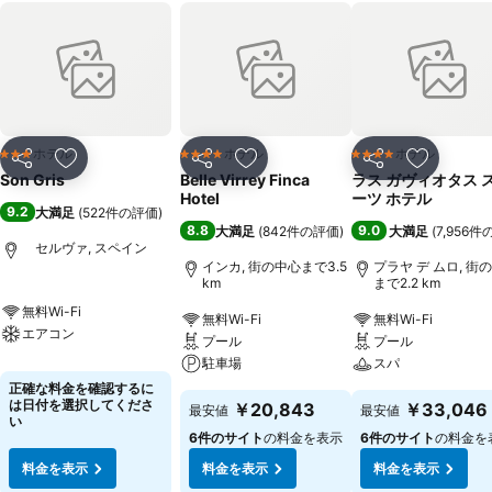
ホテル
ホテル
ホテル
3 ホテルのランク
4 ホテルのランク
4 ホテルのランク
シェア
お気に入りに追加
シェア
お気に入りに追加
シェア
お気に入
Son Gris
Belle Virrey Finca
ラス ガヴィオタス 
Hotel
ーツ ホテル
9.2
大満足
(
522件の評価
)
8.8
9.0
大満足
(
842件の評価
)
大満足
(
7,956
セルヴァ, スペイン
インカ, 街の中心まで3.5
プラヤ デ ムロ, 街
km
まで2.2 km
無料Wi-Fi
無料Wi-Fi
無料Wi-Fi
エアコン
プール
プール
駐車場
スパ
正確な料金を確認するに
は日付を選択してくださ
￥20,843
￥33,046
最安値
最安値
い
6件のサイト
の料金を表示
6件のサイト
の料金を
料金を表示
料金を表示
料金を表示