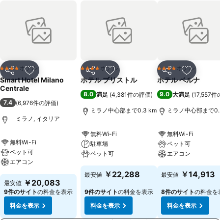
ホテル
ホテル
ホテル
4 ホテルのランク
4 ホテルのランク
4 ホテルのランク
シェア
お気に入りに追加
シェア
お気に入りに追加
シェア
お気に入
Smart Hotel Milano
ホテル ブリストル
ホテル ベルナ
Centrale
8.0
9.0
満足
(
4,381件の評価
)
大満足
(
17,557
7.4
(
6,976件の評価
)
ミラノ中心部まで0.3 km
ミラノ中心部まで0.3
ミラノ, イタリア
無料Wi-Fi
無料Wi-Fi
無料Wi-Fi
駐車場
ペット可
ペット可
ペット可
エアコン
エアコン
￥22,288
￥14,913
最安値
最安値
￥20,083
最安値
9件のサイト
の料金を表示
9件のサイト
の料金を表示
8件のサイト
の料金を
料金を表示
料金を表示
料金を表示