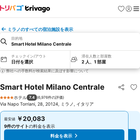
お気に入り
ログイ
メ
ミラノのすべての宿泊施設を表示
目的地
Smart Hotel Milano Centrale
チェックイン/アウト
滞在人数と部屋数
日付を選択
2 人、1 部屋
弊社への手数料が検索結果に及ぼす影響について
Smart Hotel Milano Centrale
シェア
お
ホテル
7.4
(
6,976件の評価
)
4 ホテルのランク
Via Napo Torriani, 28, 20124, ミラノ, イタリア
￥20,083
￥20,083
最安値
最安値
9件のサイト
の料金を表示
9件のサイト
の料金を表示
料金を表示
料金を表示