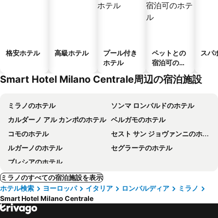
格安ホテル
高級ホテル
プール付き
ペットとの
スパ
ホテル
宿泊可のホ
テル
Smart Hotel Milano Centrale周辺の宿泊施設
ミラノのホテル
ソンマ ロンバルドのホテル
カルダーノ アル カンポのホテル
ベルガモのホテル
コモのホテル
セスト サン ジョヴァンニのホテル
ルガーノのホテル
セグラーテのホテル
ブレシアのホテル
ミラノのすべての宿泊施設を表示
ホテル検索
ヨーロッパ
イタリア
ロンバルディア
ミラノ
Smart Hotel Milano Centrale