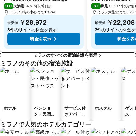
9.0
8.1
大満足
(
4,515件の評価
)
満足
(
2,307件の評価
)
Isola
Lambrate
ミラノ, 街の中心まで1.8 km
ミラノ大聖堂まで0.2 k
Porta Magenta
Forlanini Park
￥28,972
￥22,208
最安値
最安値
8件のサイト
の料金を表示
7件のサイト
の料金を
料金を表示
料金を表
ミラノのすべての宿泊施設を表示
ミラノのその他の宿泊施設
ホテル
ペンショ
サービス付
ホステル
ゲス
ン・民宿・
きアパート
ス
ゲストハウ
メント
ミラノで人気のホテルカテゴリー
ス