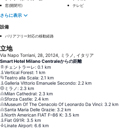
窓(開閉可)
テレビ
さらに表示
設備
バリアフリー対応の移動経路
立地
Via Napo Torriani, 28, 20124, ミラノ, イタリア
Smart Hotel Milano Centraleからの距離
チェントラーレ
:
0.1
km
Vertical Forest
:
1
km
Teatro alla Scala
:
2.1
km
Galleria Vittorio Emanuele Secondo
:
2.2
km
ミラノ
:
2.3
km
Milan Cathedral
:
2.3
km
Sforza Castle
:
2.4
km
Museum Of The Cenacolo Of Leonardo Da Vinci
:
3.2
km
Santa Maria Delle Grazie
:
3.2
km
North American FIAT F–86 K
:
3.5
km
Fiat G91R
:
3.5
km
Linate Airport
:
6.6
km