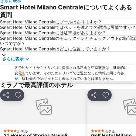
さらに表示
San Babila
Duomo Metro Station
Smart Hotel Milano Centraleについてよくある
フィエラミラノシティ
Porta Venezia
質問
オーリオ・アル・セーリオ空港
Caiazzo Metro Station
Smart Hotel Milano Centraleにプールはありますか？
Smart Hotel Milano Centraleではペットを連れての宿泊は可能ですか？
旧市街
Mediolanum Forum
Smart Hotel Milano Centraleには駐車場がありますか？
Smart Hotel Milano Centraleのチェックインとチェックアウトの時間は
Museo del Duomo di Milano
Stazione Milano Lambrate
いつですか？
サンタ・マリア・デッレ・グラツィエ教会
Lotto - Fieramilanocity Metro Station
Smart Hotel Milano Centraleはどこに位置していますか？
サンタマリア デッレ グラツィエ教会
De Angeli Metro Station
さらに表示
サン シーロ
Assago Milanofiori Forum Metro Station
各予約サイトからトリバゴに提供される料金と空室状況は、継続的に
変化しています。そのためトリバゴでご覧になった情報と同じ内容
ヴィットーリオ・エマヌエーレ2世のガッレリア
Bicocca
が、移動先の予約サイトにも表示されているとは限りません。
Naviglio Grande
Galleria Milano
ミラノで最高評価のホテル
Città Studi
Teatro alla Scala
シェア
お気に入りに追加
シェア
お気に入りに
Bovisa
Lampugnano Metro Station
Rho Fiera Metro Station
10 Corso Como
ナヴィーリ
Case Nuove
Castello
Porta Genova
ホテル
ホテル
4 ホテルのランク
4 ホテルのランク
21 House of Stories Navigli
Golf Hotel Milano
Comasina Metro Station
Centro storico