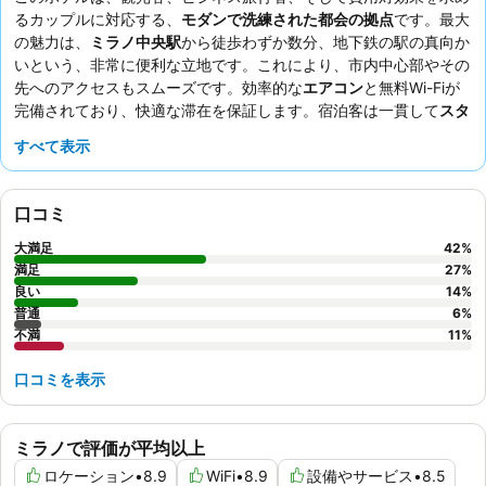
るカップルに対応する、
モダンで洗練された都会の拠点
です。最大
の魅力は、
ミラノ中央駅
から徒歩わずか数分、地下鉄の駅の真向か
いという、非常に便利な立地です。これにより、市内中心部やその
先へのアクセスもスムーズです。効率的な
エアコン
と無料Wi-Fiが
完備されており、快適な滞在を保証します。宿泊客は一貫して
スタ
ッフの並外れた親切さと手助け
を高く評価しており、朝食について
すべて表示
は賛否両論ありますが、肉、チーズ、そして素晴らしいエスプレッ
ソドリンクの豊富な品揃えがしばしば強調されます。より静かな滞
在を希望するゲストは、庭に面した部屋をリクエストすることを検
口コミ
討してもよいでしょう。
大満足
42
%
満足
27
%
良い
14
%
普通
6
%
不満
11
%
口コミを表示
ミラノで評価が平均以上
ロケーション
•
8.9
WiFi
•
8.9
設備やサービス
•
8.5