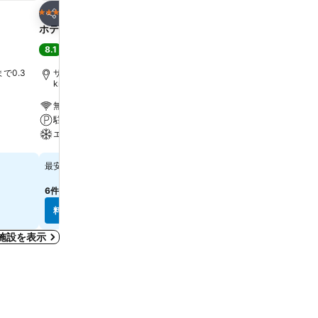
お気に入りに追加
お気に入りに追
ホテル
ホテル
3 ホテルのランク
4 ホテルのランク
シェア
シェア
ホテル デッレ ナツィオーニ
C ホテルズ ディプロマッ
8.1
8.9
満足
(
8,894件の評価
)
大満足
(
8,093件の評価
)
で0.3
サンタ マリア ノヴェッラ駅まで0.3
サンタ マリア ノヴェッラ駅
km
無料Wi-Fi
無料Wi-Fi
駐車場
ペット可
エアコン
エアコン
料金を表示
料金を表示
￥14,188
￥15,019
最安値
最安値
6件のサイト
の料金を表示
7件のサイト
の料金を表示
料金を表示
料金を表示
施設を表示