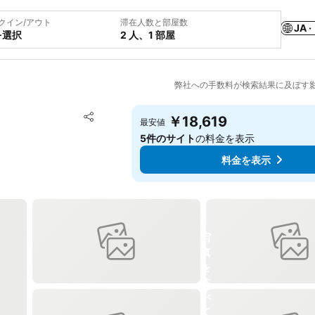
クイン/アウト
滞在人数と部屋数
JA ·
を選択
2 人、1 部屋
弊社への手数料が検索結果に及ぼす
お気に入りに追加
￥18,619
最安値
シェア
5件のサイト
の料金を表示
料金を表示