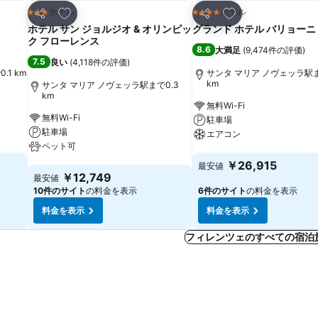
お気に入りに追加
お気に入りに追加
ホテル
ホテル
3 ホテルのランク
4 ホテルのランク
シェア
シェア
ホテル サン ジョルジオ & オリンピッ
グランド ホテル バリョーニ
ク フローレンス
8.6
大満足
(
9,474件の評価
)
7.5
良い
(
4,118件の評価
)
1 km
サンタ マリア ノヴェッラ駅ま
km
サンタ マリア ノヴェッラ駅まで0.3
km
無料Wi-Fi
無料Wi-Fi
駐車場
駐車場
エアコン
ペット可
料金を表示
￥26,915
最安値
料金を表示
￥12,749
最安値
10件のサイト
の料金を表示
6件のサイト
の料金を表示
料金を表示
料金を表示
フィレンツェのすべての宿泊