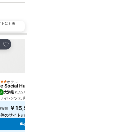
イトにも表
お気に入りに追加
お気に入りに追加
ェア
シェア
ホテル
ホテル
 ホテルのランク
4 ホテルのランク
e Social Hub Florence Belfiore
Ruby Bea Hotel Floren
8
9.3
大満足
(
5,527件の評価
)
大満足
(
2,338件の評価
)
フィレンツェ, 街の中心まで1.4 km
フィレンツェ, 街の中心まで1.4
￥15,946
￥17,459
最安値
最安値
6件のサイト
の料金を表示
5件のサイト
の料金を表示
料金を表示
料金を表示