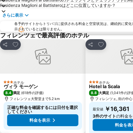
Residenza Maglioni al Battisteroはどこに位置していますか？
さらに表示
各予約サイトからトリバゴに提供される料金と空室状況は、継続的に変化
示されているとは限りません。
フィレンツェで最高評価のホテル
お気に入りに追加
お気に入りに追
シェア
シェア
ホテル
ホテル
3 ホテルのランク
3 ホテルのランク
ヴィラ モーゲン
Hotel la Scala
8.4
8.8
満足
(
618件の評価
)
大満足
(
1,041件の評
フィレンツェ大聖堂まで5.2 km
フィレンツェ, 街の中心ま
正確な料金を確認するには日付を選択
￥16,361
最安値
してください
3件のサイト
の料金を
料金を表示
料金を表