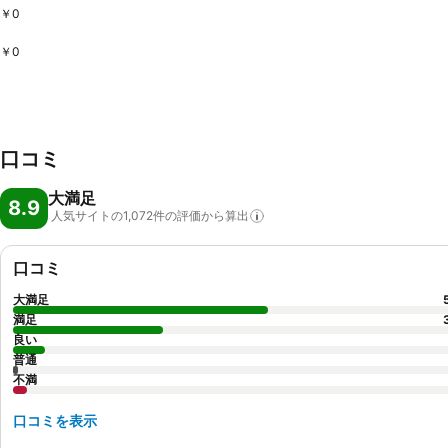
￥0
￥0
口コミ
大満足
8.9
人気サイトの1,072件の評価から算出
口コミ
大満足
満足
良い
普通
不満
口コミを表示