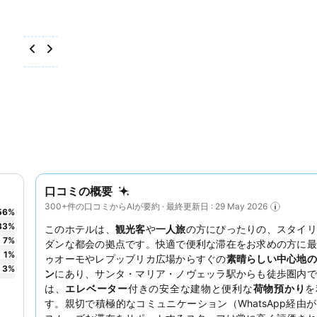
口コミの概要
300+件の口コミからAIが要約 · 最終更新日 : 29 May 2026
56
%
33
%
このホテルは、
観光客
や
一人旅
の方にぴったりの、スタイリ
7
%
ダンな都会の拠点です。快適で便利な滞在をお求めの方に最
1
%
ゥオーモやレプッブリカ広場からすぐの
素晴らしい中心地の
3
%
ン
にあり、サンタ・マリア・ノヴェッラ駅からも徒歩圏内で
は、
エレベーター
付きの安全な建物と便利な
荷物預かり
を
す。親切で積極的なコミュニケーション（WhatsApp経由