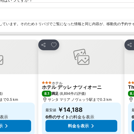
しています。そのためトリバゴでご覧になった情報と同じ内容が、移動先の予約サ
加
お気に入りに追加
シェア
シ
ホテル
3 ホテルのランク
4
ホテル デッレ ナツィオーニ
Th
8.1
8.
価
)
満足
(
8,894件の評価
)
で0.5 km
サンタ マリア ノヴェッラ駅まで0.3 km
￥14,188
最安値
表示
6件のサイト
の料金を表示
示
料金を表示