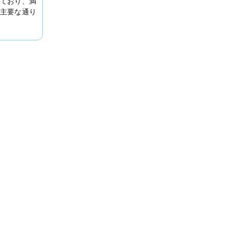
ており、満
主要な通り
。