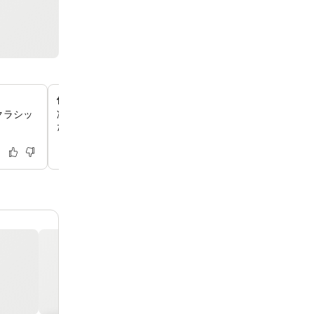
便利な客室設備
クラシッ
冷蔵庫、電気ケトル、ヘアドライヤーと無料のバスアメニ
た専用バスルーム付きの客室で、快適にお過ごしいただけ