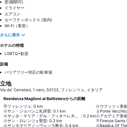
窓(開閉可)
ドライヤー
エアコン
セーフティボックス (室内)
Wi-Fi（客室）
さらに表示
ホテルの特徴
LGBTQ+歓迎
設備
バリアフリー対応の駐車場
立地
Via de' Cerretani, 1 nero, 50123, フィレンツェ, イタリア
Residenza Maglioni al Battisteroからの距離
フィレンツェ
:
0
km
ウフィツィ美
サン・ジョバンニ礼拝堂
:
0.1
km
Ponte Vecchio
サンタ・マリア・デル・フィオーレ大聖堂
:
0.2
km
アカデミア美
サン・ロレンツォ聖堂
:
0.2
km
Firenze Santa 
サンタマリアノッヴェッラ教会
:
0.4
km
Basilica Of Th