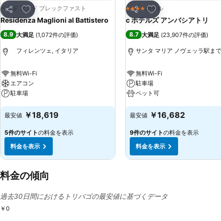
お気に入りに追加
お気に入りに追加
ベッド アンド ブレックファスト
ホテル
4 ホテルのランク
シェア
シェア
Residenza Maglioni al Battistero
c ホテルズ アンバシアトリ
8.9
8.7
大満足
(
1,072件の評価
)
大満足
(
23,907件の評価
)
フィレンツェ, イタリア
サンタ マリア ノヴェッラ駅まで0.
無料Wi-Fi
無料Wi-Fi
エアコン
駐車場
駐車場
ペット可
料金を表示
料金を表示
￥18,619
￥16,682
最安値
最安値
5件のサイト
の料金を表示
9件のサイト
の料金を表示
料金を表示
料金を表示
料金の傾向
過去30日間におけるトリバゴの最安値に基づくデータ
￥0