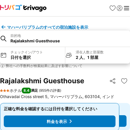
お気に入り
ログイ
メ
マハーバリプラムのすべての宿泊施設を表示
目的地
Rajalakshmi Guesthouse
チェックイン/アウト
滞在人数と部屋数
日付を選択
2 人、1 部屋
弊社への手数料が検索結果に及ぼす影響について
Rajalakshmi Guesthouse
シェア
お
ホテル
8.4
満足
(
955件の評価
)
3 ホテルのランク
Othavadai Cross street 5, マハーバリプラム, 603104, インド
正確な料金を確認するには日付を選択してください
正確な料金を確認するには日付を選択してください
料金を表示
料金を表示