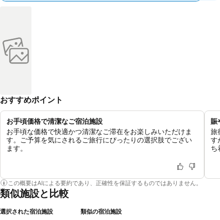
おすすめポイント
お手頃価格で清潔なご宿泊施設
賑
お手頃な価格で快適かつ清潔なご滞在をお楽しみいただけま
旅
す。ご予算を気にされるご旅行にぴったりの選択肢でござい
す
ます。
ち
この概要はAIによる要約であり、正確性を保証するものではありません。
類似施設と比較
選択された宿泊施設
類似の宿泊施設