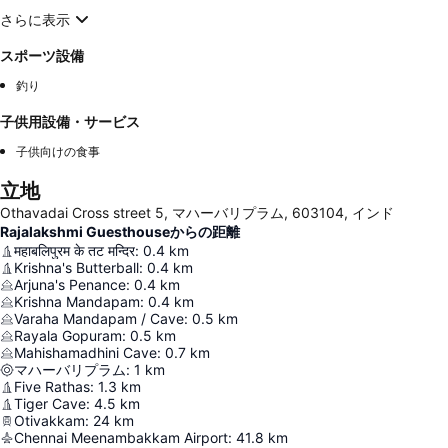
さらに表示
スポーツ設備
釣り
子供用設備・サービス
子供向けの食事
立地
Othavadai Cross street 5, マハーバリプラム, 603104, インド
Rajalakshmi Guesthouseからの距離
महाबलिपुरम के तट मन्दिर
:
0.4
km
Krishna's Butterball
:
0.4
km
Arjuna's Penance
:
0.4
km
Krishna Mandapam
:
0.4
km
Varaha Mandapam / Cave
:
0.5
km
Rayala Gopuram
:
0.5
km
Mahishamadhini Cave
:
0.7
km
マハーバリプラム
:
1
km
Five Rathas
:
1.3
km
Tiger Cave
:
4.5
km
Otivakkam
:
24
km
Chennai Meenambakkam Airport
:
41.8
km