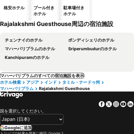
格安ホテル
プール付き
駐車場付き
ホテル
ホテル
Rajalakshmi Guesthouse周辺の宿泊施設
チェンナイのホテル
ポンディシェリのホテル
マハーバリプラムのホテル
Sriperumbudurのホテル
Kanchipuramのホテル
マハーバリプラムのすべての宿泊施設を表示
ホテル検索
アジア
インド
タミル・ナードゥ州
マハーバリプラム
Rajalakshmi Guesthouse
Facebook
Twitter
Insta
Yo
国を選択してください。
Googleに追加
トリバゴの結果を簡単に確認: Google上