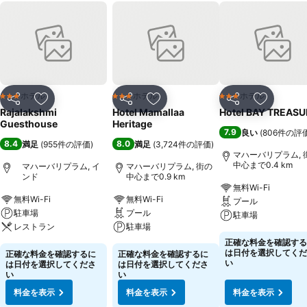
ホテル
ホテル
ホテル
3 ホテルのランク
3 ホテルのランク
3 ホテルのランク
シェア
お気に入りに追加
シェア
お気に入りに追加
シェア
お気に入
Rajalakshmi
Hotel Mamallaa
Hotel BAY TREASU
Guesthouse
Heritage
7.9
良い
(
806件の評
8.4
8.0
満足
(
955件の評価
)
満足
(
3,724件の評価
)
マハーバリプラム, 
中心まで0.4 km
マハーバリプラム, イ
マハーバリプラム, 街の
ンド
中心まで0.9 km
無料Wi-Fi
無料Wi-Fi
無料Wi-Fi
プール
駐車場
プール
駐車場
レストラン
駐車場
正確な料金を確認する
は日付を選択してくだ
正確な料金を確認するに
正確な料金を確認するに
い
は日付を選択してくださ
は日付を選択してくださ
い
い
料金を表示
料金を表示
料金を表示