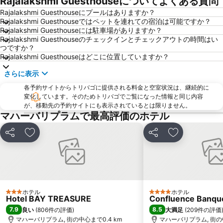
Rajalakshmi Guesthouseについてよくある質問
Rajalakshmi Guesthouseにプールはありますか？
Rajalakshmi Guesthouseではペットを連れての宿泊は可能ですか？
Rajalakshmi Guesthouseには駐車場がありますか？
Rajalakshmi Guesthouseのチェックインとチェックアウトの時間はい
つですか？
Rajalakshmi Guesthouseはどこに位置していますか？
さらに表示
各予約サイトからトリバゴに提供される料金と空室状況は、継続的に
変化しています。そのためトリバゴでご覧になった情報と同じ内容
が、移動先の予約サイトにも表示されているとは限りません。
マハーバリプラムで最高評価のホテル
シェア
お気に入りに追加
シェア
お気に入りに
ホテル
ホテル
3 ホテルのランク
4 ホテルのランク
Hotel BAY TREASURE
Confluence Banqu
7.9
8.5
良い
(
806件の評価
)
大満足
(
209件の評価
マハーバリプラム, 街の中心まで0.4 km
マハーバリプラム, 街の中