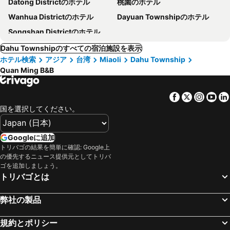
Datong Districtのホテル
桃園のホテル
Wanhua Districtのホテル
Dayuan Townshipのホテル
Songshan Districtのホテル
Dahu Townshipのすべての宿泊施設を表示
ホテル検索
アジア
台湾
Miaoli
Dahu Township
Quan Ming B&B
Facebook
Twitter
Insta
Yo
国を選択してください。
Googleに追加
トリバゴの結果を簡単に確認: Google上
の優先するニュース提供元としてトリバ
ゴを追加しましょう。
トリバゴとは
弊社の製品
規約とポリシー