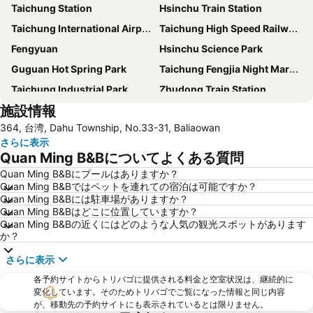
Taichung Station
Hsinchu Train Station
Taichung International Airport
Taichung High Speed Railway Station
Fengyuan
Hsinchu Science Park
Guguan Hot Spring Park
Taichung Fengjia Night Market
Taichung Industrial Park
Zhudong Train Station
施設情報
Taichung Park
Zhubei Train Station
364, 台湾, Dahu Township, No.33-31, Baliaowan
Taian Hot Spring
Central Taiwan Science Park
さらに表示
Quan Ming B&Bについてよくある質問
Quan Ming B&Bにプールはありますか？
Quan Ming B&Bではペットを連れての宿泊は可能ですか？
Quan Ming B&Bには駐車場がありますか？
Quan Ming B&Bはどこに位置していますか？
Quan Ming B&Bの近くにはどのような人気の観光スポットがあります
か？
さらに表示
各予約サイトからトリバゴに提供される料金と空室状況は、継続的に
変化しています。そのためトリバゴでご覧になった情報と同じ内容
が、移動先の予約サイトにも表示されているとは限りません。