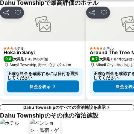
Dahu Townshipで最高評価のホテル
シェア
お気に入りに追加
シェア
お気に入りに
ホテル
ホテル
3 ホテルのランク
4 ホテルのランク
Hoka in Sanyi
Around The Tree 
9.8
8.7
大満足
(
143件の評価
)
大満足
(
187件の評価
)
Sanyi Township, 街の中心まで2.4 km
Miaoli City, 街の中心ま
正確な料金を確認するには日付を選択
正確な料金を確認す
してください
してください
料金を表示
料金を表
Dahu Townshipのすべての宿泊施設を表示
Dahu Townshipのその他の宿泊施設