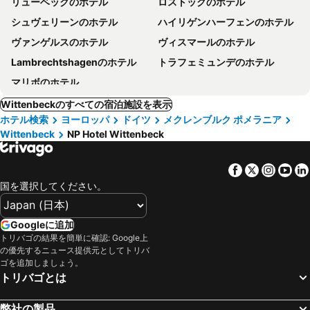
リューベックのホテル
ロストックのホテル
シュヴェリーンのホテル
ハイリゲンハーフェンのホテル
ヴァンゲルスのホテル
ヴィスマールのホテル
Lambrechtshagenのホテル
トラフェミュンデのホテル
マリボのホテル
Wittenbeckのすべての宿泊施設を表示
ホテル検索
ヨーロッパ
ドイツ
メクレンブルク ポメラニア
Wittenbeck
NP Hotel Wittenbeck
Facebook
Twitter
Insta
Yo
国を選択してください。
Googleに追加
トリバゴの結果を簡単に確認: Google上
の優先するニュース提供元としてトリバ
ゴを追加しましょう。
トリバゴとは
弊社の製品