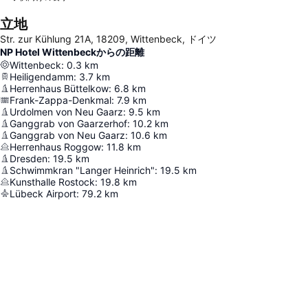
立地
Str. zur Kühlung 21A, 18209, Wittenbeck, ドイツ
NP Hotel Wittenbeckからの距離
Wittenbeck
:
0.3
km
Heiligendamm
:
3.7
km
Herrenhaus Büttelkow
:
6.8
km
Frank-Zappa-Denkmal
:
7.9
km
Urdolmen von Neu Gaarz
:
9.5
km
Ganggrab von Gaarzerhof
:
10.2
km
Ganggrab von Neu Gaarz
:
10.6
km
Herrenhaus Roggow
:
11.8
km
Dresden
:
19.5
km
Schwimmkran "Langer Heinrich"
:
19.5
km
Kunsthalle Rostock
:
19.8
km
Lübeck Airport
:
79.2
km