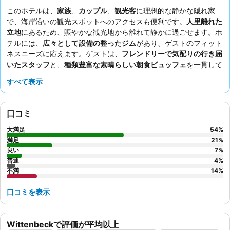
このホテルは、
家族
、
カップル
、
観光客
に理想的な静かな隠れ家
で、海岸沿いの観光スポットへのアクセスも便利です。
人里離れた
立地
にあるため、賑やかな観光地から離れて静かに過ごせます。ホ
テルには、
広々として設備の整ったジム
があり、ゲストのフィット
ネスニーズに応えます。ゲストは、
フレンドリーで気配りの行き届
いたスタッフ
と、
種類豊富な素晴らしい朝食ビュッフェ
を一貫して
高く評価しています。より穏やかな滞在を希望する場合は、庭園に
すべて表示
面した部屋をリクエストすることをおすすめします。
口コミ
大満足
54
%
満足
21
%
良い
7
%
普通
4
%
不満
14
%
口コミを表示
Wittenbeckで評価が平均以上