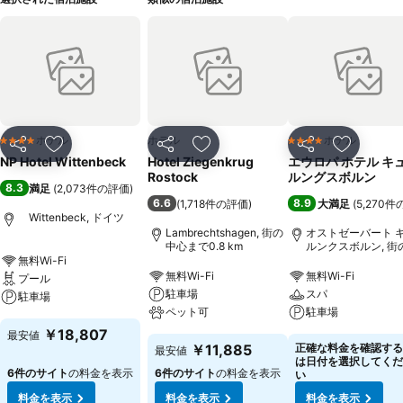
ホテル
ホテル
ホテル
4 ホテルのランク
4 ホテルのランク
シェア
お気に入りに追加
シェア
お気に入りに追加
シェア
お気に入
NP Hotel Wittenbeck
Hotel Ziegenkrug
エウロパ ホテル キ
Rostock
ルングスボルン
8.3
満足
(
2,073件の評価
)
6.6
8.9
(
1,718件の評価
)
大満足
(
5,270
Wittenbeck, ドイツ
Lambrechtshagen, 街の
オストゼーバート 
中心まで0.8 km
ルンクスボルン, 街
心まで0.5 km
無料Wi-Fi
無料Wi-Fi
無料Wi-Fi
プール
駐車場
スパ
駐車場
ペット可
駐車場
￥18,807
最安値
￥11,885
正確な料金を確認する
最安値
は日付を選択してくだ
6件のサイト
の料金を表示
6件のサイト
の料金を表示
い
料金を表示
料金を表示
料金を表示