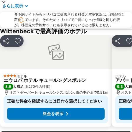
さらに表示
各予約サイトからトリバゴに提供される料金と空室状況は、継続的に
変化しています。そのためトリバゴでご覧になった情報と同じ内容
が、移動先の予約サイトにも表示されているとは限りません。
Wittenbeckで最高評価のホテル
シェア
お気に入りに追加
シェア
ホテル
ホテル
4 ホテルのランク
エウロパ ホテル キュールングスボルン
アパー
8.9
9.3
大満足
(
5,270件の評価
)
大満
オストゼーバート キュールンクスボルン, 街の中心まで0.5 km
オスト
正確な料金を確認するには日付を選択してください
正確な
料金を表示