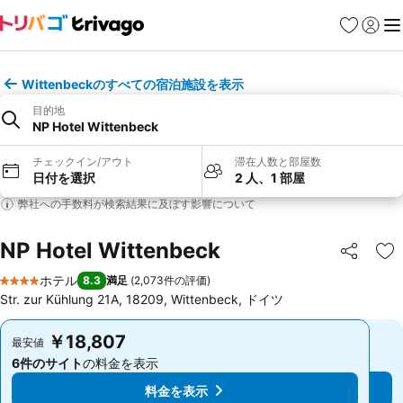
お気に入り
ログイ
メ
Wittenbeckのすべての宿泊施設を表示
目的地
NP Hotel Wittenbeck
チェックイン/アウト
滞在人数と部屋数
日付を選択
2 人、1 部屋
弊社への手数料が検索結果に及ぼす影響について
NP Hotel Wittenbeck
シェア
お
ホテル
8.3
満足
(
2,073件の評価
)
4 ホテルのランク
Str. zur Kühlung 21A, 18209, Wittenbeck, ドイツ
￥18,807
￥18,807
最安値
最安値
6件のサイト
の料金を表示
6件のサイト
の料金を表示
料金を表示
料金を表示