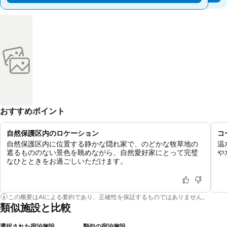
おすすめポイント
自然保護区内のロケーション
コ
自然保護区内に位置する静かな隠れ家で、のどかな牧草地の
温
遮るもののない景色を眺めながら、自然愛好家にとって完璧
や
なひとときをお過ごしいただけます。
この概要はAIによる要約であり、正確性を保証するものではありません。
類似施設と比較
選択された宿泊施設
類似の宿泊施設