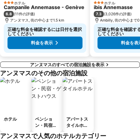
ホテル
ホテル
3 ホテルのランク
3 ホテルのランク
Campanile Annemasse - Genève
ibis Annemasse
6.8
7.3
(
11件の評価
)
(
3,026件の評価
)
アンヌマス, 街の中心まで1.5 km
Ambilly, 街の中心まで0.
正確な料金を確認するには日付を選択
正確な料金を確認す
してください
してください
料金を表示
料金を表
アンヌマスのすべての宿泊施設を表示
アンヌマスのその他の宿泊施設
ホテル
ペンショ
アパートス
ン・民宿・
タイルホテ
ゲストハウ
ル
アンヌマスで人気のホテルカテゴリー
ス