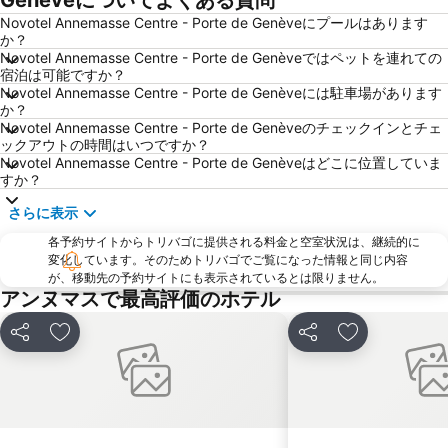
Sous-Gare - Ouchy
Champel
Novotel Annemasse Centre - Porte de Genèveにプールはあります
Pâquis
Promenade des Bastions
か？
Novotel Annemasse Centre - Porte de Genèveではペットを連れての
Maison du Parc du Haut-Jura
Jardins de l'Europe
宿泊は可能ですか？
La Clusaz
Les Jardins Secrets
Novotel Annemasse Centre - Porte de Genèveには駐車場があります
か？
Station Lausanne
Novotel Annemasse Centre - Porte de Genèveのチェックインとチェ
ックアウトの時間はいつですか？
Novotel Annemasse Centre - Porte de Genèveはどこに位置していま
すか？
さらに表示
各予約サイトからトリバゴに提供される料金と空室状況は、継続的に
変化しています。そのためトリバゴでご覧になった情報と同じ内容
が、移動先の予約サイトにも表示されているとは限りません。
アンヌマスで最高評価のホテル
シェア
お気に入りに追加
シェア
お気に入りに