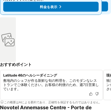
料金を表示
料金を表示
おすすめポイント
Latitude 46のヘルシーダイニング
現
敷地内のシェフが作る新鮮な旬の料理を、このモダンなレス
独
トランでご体験ください。お客様の利便のため、週7日営業し
ン
ています。
さ
この概要はAIによる要約であり、正確性を保証するものではありません。
Novotel Annemasse Centre - Porte de