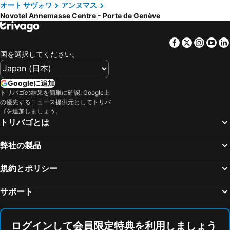
オート サヴォワ
アンヌマス
Novotel Annemasse Centre - Porte de Genève
Facebook
Twitter
Insta
Yo
国を選択してください。
Googleに追加
トリバゴの結果を簡単に確認: Google上
の優先するニュース提供元としてトリバ
ゴを追加しましょう。
トリバゴとは
弊社の製品
規約とポリシー
サポート
ログインして会員限定特典を利用しましょう