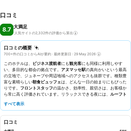
口コミ
大満足
8.7
人気サイトの2,332件の評価から算出
口コミの概要
700+件の口コミからAIが要約 · 最終更新日 : 29 May 2026
このホテルは、
ビジネス渡航者
にも
観光客
にも同様に利用しやす
い、多目的な都会の拠点です。
アヌマッセ駅
の真向かいという最高
の立地で、ジュネーブや周辺地域へのアクセスも抜群です。種類豊
富な素晴らしい
朝食ビュッフェ
は、どんな一日の始まりにもぴった
りです。
フロントスタッフ
の温かさ、効率性、親切さは、お客様か
ら常に高く評価されています。リラックスできる夜には、
ルーフト
ップバー
で美味しい特製カクテルとパノラマの景色を楽しみなが
すべて表示
ら、心地よいひとときを過ごせます。
口コミ