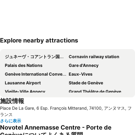
Explore nearby attractions
地図を拡大
ジュネーヴ・コアントラン国際空港
Cornavin railway station
Palais des Nations
Gare d'Annecy
Genève International Convention Centre
Eaux-Vives
Lausanne Airport
Stade de Genève
Vieille-Ville Annecy
Grand Théâtre de Genève
施設情報
Plainpalais
Acacias
Place De La Gare, 6 Esp. François Mitterand, 74100, アンヌマス, フ
CERN
Lac Léman
ランス
Natural history museum
Jonction
さらに表示
Novotel Annemasse Centre - Porte de
Annecy cinéma italien
Noël des Alpes
Genèveについてよくある質問