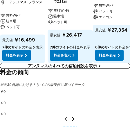
で2.1 km
アンヌマス, フランス
無料Wi-Fi
無料Wi-Fi
ペット可
無料Wi-Fi
駐車場
エアコン
駐車場
ペット可
ペット可
料金を表示
￥27,354
最安値
料金を表示
￥26,417
最安値
料金を表示
￥16,499
最安値
7件のサイト
の料金を表示
7件のサイト
の料金を表示
6件のサイト
の料金を
料金を表示
料金を表示
料金を表示
アンヌマスのすべての宿泊施設を表示
料金の傾向
過去30日間におけるトリバゴの最安値に基づくデータ
￥0
￥0
￥0