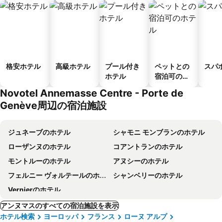
格安ホテル
高級ホテル
プール付き
ペットとの
スパ
ホテル
宿泊可のホ
テル
Novotel Annemasse Centre - Porte de
Genève周辺の宿泊施設
ジュネーブのホテル
シャモニ モンブランのホテル
ローザンヌのホテル
コアントランのホテル
モントルーのホテル
アヌシーのホテル
フェルニー ヴォルテールのホテル
シャンベリーのホテル
Vernierのホテル
アンヌマスのすべての宿泊施設を表示
ホテル検索
ヨーロッパ
フランス
ローヌ アルプ