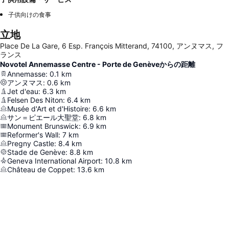
子供向けの食事
立地
Place De La Gare, 6 Esp. François Mitterand, 74100, アンヌマス, フ
ランス
Novotel Annemasse Centre - Porte de Genèveからの距離
Annemasse
:
0.1
km
アンヌマス
:
0.6
km
Jet d'eau
:
6.3
km
Felsen Des Niton
:
6.4
km
Musée d'Art et d'Histoire
:
6.6
km
サン＝ピエール大聖堂
:
6.8
km
Monument Brunswick
:
6.9
km
Reformer's Wall
:
7
km
Pregny Castle
:
8.4
km
Stade de Genève
:
8.8
km
Geneva International Airport
:
10.8
km
Château de Coppet
:
13.6
km