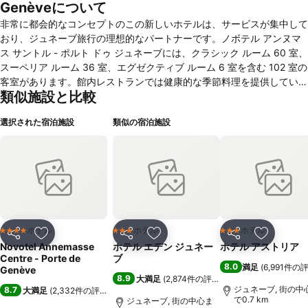
Genèveについて
非常に都会的なコンセプトのこの新しいホテルは、サービスが集中して
おり、ジュネーブ旅行の理想的なパートナーです。ノボテル アンヌマ
ス サントル - ポルト ドゥ ジュネーブには、クラシック ルーム 60 室、
スーペリア ルーム 36 室、エグゼクティブ ルーム 6 室を含む 102 室の
客室があります。館内レストランでは健康的な季節料理を提供していま
類似施設と比較
す。グループ向けには、シェフがその日の地元の食材を使用したメニュ
ーを開発します。ジュネーブとコルナヴァンを結ぶアンヌマス駅の向か
選択された宿泊施設
類似の宿泊施設
いに位置するこの 4 つ星ホテルは、地元や山の生活の中心にありま
す。ホテルには自然環境と調和した装飾が施されています。ニューヨー
クの革新的なホテルのコンセプトからインスピレーションを得たもの
で、ホテルの宿泊客だけでなく一般の人々も利用できるカフェとベーカ
リーエリアが含まれています。とてもフレンドリーな雰囲気の「ルーフ
トップ 46」バーからは、ジュネーブの山々の素晴らしい眺めをお楽し
みいただけます。
ホテル
ホテル
ホテル
4 ホテルのランク
3 ホテルのランク
3 ホテルのランク
シェア
お気に入りに追加
シェア
お気に入りに追加
シェア
お気に入
Novotel Annemasse
ホテル エデン ジュネー
ホテル アストリア
Centre - Porte de
ブ
8.0
満足
(
6,991件の
Genève
8.9
大満足
(
2,874件の評価
)
ジュネーブ, 街の中
8.7
大満足
(
2,332件の評価
)
で0.7 km
ジュネーブ, 街の中心ま