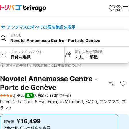
お気に入り
ログイ
メ
アンヌマスのすべての宿泊施設を表示
目的地
Novotel Annemasse Centre - Porte de Genève
チェックイン/アウト
滞在人数と部屋数
日付を選択
2 人、1 部屋
弊社への手数料が検索結果に及ぼす影響について
Novotel Annemasse Centre -
Porte de Genève
シェア
お
ホテル
8.7
大満足
(
2,332件の評価
)
4 ホテルのランク
Place De La Gare, 6 Esp. François Mitterand, 74100, アンヌマス, フ
ランス
￥16,499
￥16,499
最安値
最安値
7件のサイト
の料金を表示
7件のサイト
の料金を表示