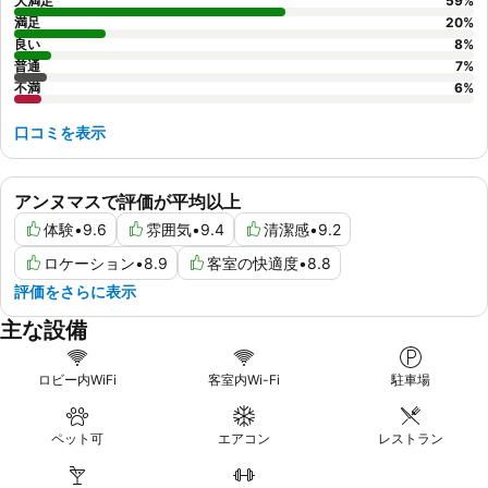
大満足
59
%
満足
20
%
良い
8
%
普通
7
%
不満
6
%
口コミを表示
アンヌマスで評価が平均以上
体験
•
9.6
雰囲気
•
9.4
清潔感
•
9.2
ロケーション
•
8.9
客室の快適度
•
8.8
評価をさらに表示
主な設備
ロビー内WiFi
客室内Wi-Fi
駐車場
ペット可
エアコン
レストラン