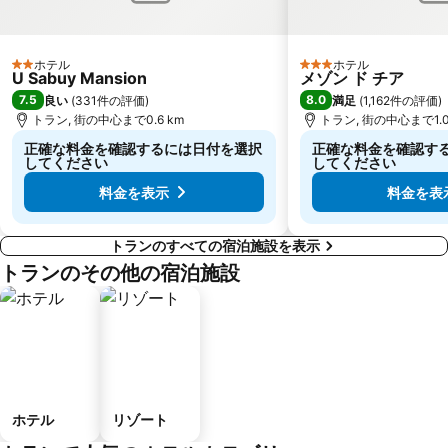
ホテル
ホテル
2 ホテルのランク
3 ホテルのランク
U Sabuy Mansion
メゾン ド チア
7.5
8.0
良い
(
331件の評価
)
満足
(
1,162件の評価
)
トラン, 街の中心まで0.6 km
トラン, 街の中心まで1.0
正確な料金を確認するには日付を選択
正確な料金を確認す
してください
してください
料金を表示
料金を表
トランのすべての宿泊施設を表示
トランのその他の宿泊施設
ホテル
リゾート