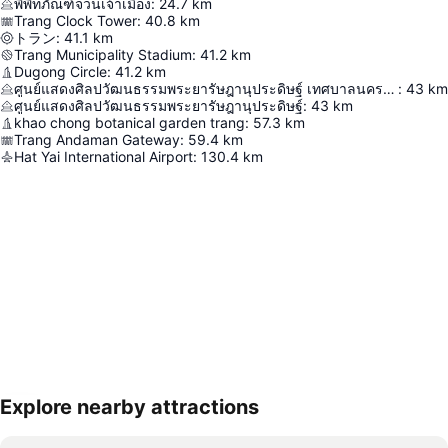
พืพืทภัณฑ์จวนเจ้าเมือง
:
24.7
km
Trang Clock Tower
:
40.8
km
トラン
:
41.1
km
Trang Municipality Stadium
:
41.2
km
Dugong Circle
:
41.2
km
ศูนย์แสดงศิลปวัฒนธรรมพระยารัษฎานุประดิษฐ์ เทศบาลนครตรัง
:
43
km
ศูนย์แสดงศิลปวัฒนธรรมพระยารัษฎานุประดิษฐ์
:
43
km
khao chong botanical garden trang
:
57.3
km
Trang Andaman Gateway
:
59.4
km
Hat Yai International Airport
:
130.4
km
Explore nearby attractions
地図を拡大