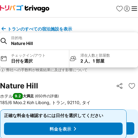
お気に入り
ログイ
メ
トランのすべての宿泊施設を表示
目的地
Nature Hill
チェックイン/アウト
滞在人数と部屋数
日付を選択
2 人、1 部屋
弊社への手数料が検索結果に及ぼす影響について
Nature Hill
シェア
お
ホテル
9.2
大満足
(
650件の評価
)
185/6 Moo.2 Koh Libong, トラン, 92110, タイ
正確な料金を確認するには日付を選択してください
正確な料金を確認するには日付を選択してください
料金を表示
料金を表示