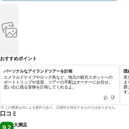
おすすめポイント
パーソナルなアイランドツアーを計画
隠
エメラルドケイブやロック島など、地元の観光スポットへの
美
ボートトリップや送迎、ツアーの手配はオーナーにお任せ。
ま
思い出に残る冒険を計画してくれるよ。
囲
す
この概要はAIによる要約であり、正確性を保証するものではありません。
口コミ
大満足
9.2