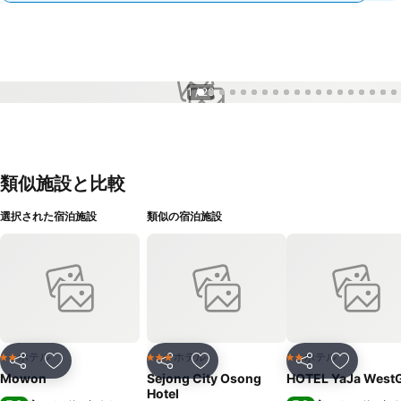
1 / 26
類似施設と比較
選択された宿泊施設
類似の宿泊施設
ホテル
ホテル
ホテル
2 ホテルのランク
3 ホテルのランク
2 ホテルのランク
シェア
お気に入りに追加
シェア
お気に入りに追加
シェア
お気に入
Mowon
Sejong City Osong
HOTEL YaJa West
Hotel