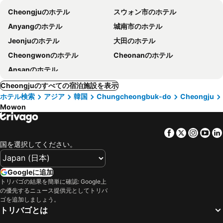
Cheongjuのホテル
スウォン市のホテル
Anyangのホテル
城南市のホテル
Jeonjuのホテル
大田のホテル
Cheongwonのホテル
Cheonanのホテル
Ansanのホテル
Cheongjuのすべての宿泊施設を表示
ホテル検索
アジア
韓国
Chungcheongbuk-do
Cheongju
Mowon
Facebook
Twitter
Insta
Yo
国を選択してください。
Googleに追加
トリバゴの結果を簡単に確認: Google上
の優先するニュース提供元としてトリバ
ゴを追加しましょう。
トリバゴとは