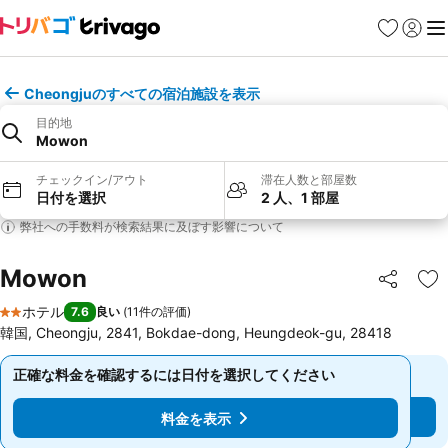
お気に入り
ログイ
メ
Cheongjuのすべての宿泊施設を表示
目的地
Mowon
チェックイン/アウト
滞在人数と部屋数
日付を選択
2 人、1 部屋
弊社への手数料が検索結果に及ぼす影響について
Mowon
シェア
お
ホテル
7.6
良い
(
11件の評価
)
2 ホテルのランク
韓国, Cheongju, 2841, Bokdae-dong, Heungdeok-gu, 28418
正確な料金を確認するには日付を選択してください
正確な料金を確認するには日付を選択してください
料金を表示
料金を表示