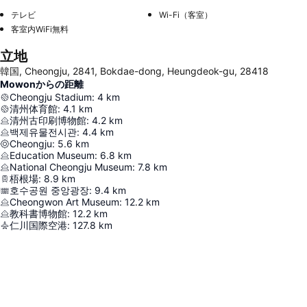
テレビ
Wi-Fi（客室）
客室内WiFi無料
立地
韓国, Cheongju, 2841, Bokdae-dong, Heungdeok-gu, 28418
Mowonからの距離
Cheongju Stadium
:
4
km
清州体育館
:
4.1
km
清州古印刷博物館
:
4.2
km
백제유물전시관
:
4.4
km
Cheongju
:
5.6
km
Education Museum
:
6.8
km
National Cheongju Museum
:
7.8
km
梧根場
:
8.9
km
호수공원 중앙광장
:
9.4
km
Cheongwon Art Museum
:
12.2
km
教科書博物館
:
12.2
km
仁川国際空港
:
127.8
km