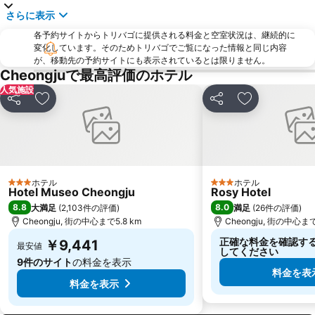
さらに表示
各予約サイトからトリバゴに提供される料金と空室状況は、継続的に
変化しています。そのためトリバゴでご覧になった情報と同じ内容
が、移動先の予約サイトにも表示されているとは限りません。
Cheongjuで最高評価のホテル
人気施設
シェア
お気に入りに追加
シェア
お気に入りに
ホテル
ホテル
3 ホテルのランク
3 ホテルのランク
Hotel Museo Cheongju
Rosy Hotel
8.8
8.0
大満足
(
2,103件の評価
)
満足
(
26件の評価
)
Cheongju, 街の中心まで5.8 km
Cheongju, 街の中心まで
正確な料金を確認す
￥9,441
最安値
してください
9件のサイト
の料金を表示
料金を表
料金を表示