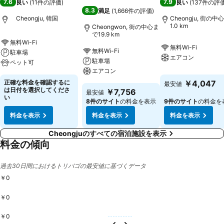
7.6
7.9
良い
(
11件の評価
)
良い
(
137件の評
8.3
満足
(
1,666件の評価
)
Cheongju, 韓国
Cheongju, 街の中
1.0 km
Cheongwon, 街の中心ま
で19.9 km
無料Wi-Fi
無料Wi-Fi
無料Wi-Fi
駐車場
エアコン
駐車場
ペット可
エアコン
正確な料金を確認するに
￥4,047
最安値
は日付を選択してくださ
￥7,756
最安値
い
8件のサイト
の料金を表示
9件のサイト
の料金を
料金を表示
料金を表示
料金を表示
Cheongjuのすべての宿泊施設を表示
料金の傾向
過去30日間におけるトリバゴの最安値に基づくデータ
￥0
￥0
￥0