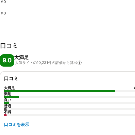
￥0
￥0
口コミ
大満足
9.0
人気サイトの10,231件の評価から算出
口コミ
大満足
満足
良い
普通
不満
口コミを表示