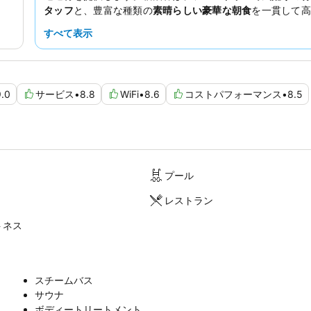
タッフ
と、豊富な種類の
素晴らしい豪華な朝食
を一貫して高
います。思い出に残る滞在にするには、
高層階の客室を予約
すべて表示
らしい街の景色
を楽しむことを検討してください。
9.0
サービス
•
8.8
WiFi
•
8.6
コストパフォーマンス
•
8.5
プール
レストラン
トネス
スチームバス
サウナ
ボディートリートメント