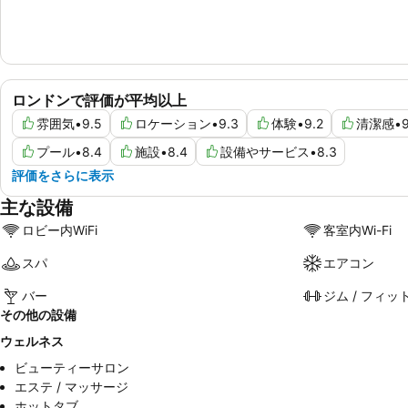
ロンドンで評価が平均以上
雰囲気
•
9.5
ロケーション
•
9.3
体験
•
9.2
清潔感
•
プール
•
8.4
施設
•
8.4
設備やサービス
•
8.3
評価をさらに表示
主な設備
ロビー内WiFi
客室内Wi-Fi
スパ
エアコン
バー
ジム / フィッ
その他の設備
ウェルネス
ビューティーサロン
エステ / マッサージ
ホットタブ