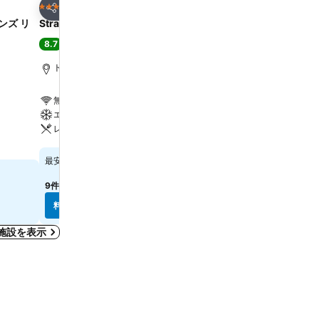
お気に入りに追加
お気に入りに追
ホテル
ホテル
4 ホテルのランク
3 ホテルのランク
シェア
シェア
ンズ リ
Strand Palace
ザ プレジデント ホテル
8.7
8.0
大満足
(
39,023件の評価
)
満足
(
25,447件の評価
)
トラファルガー広場まで0.6 km
トラファルガー広場まで1.6
無料Wi-Fi
無料Wi-Fi
エアコン
レストラン
レストラン
バー
料金を表示
料金を表示
￥30,536
￥14,495
最安値
最安値
9件のサイト
の料金を表示
6件のサイト
の料金を表示
料金を表示
料金を表示
施設を表示