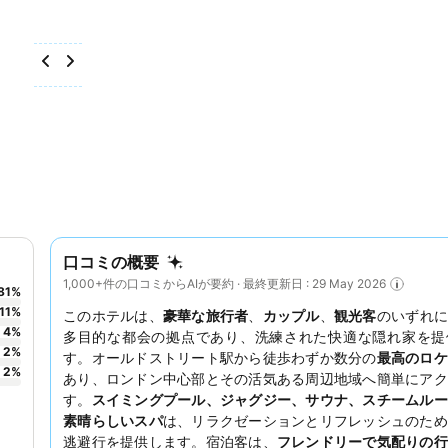
口コミの概要
1,000+件の口コミからAIが要約 · 最終更新日 : 29 May 2026
81
%
11
%
このホテルは、
豪華な旅行者
、
カップル
、
観光客
のいずれに
4
%
多目的な都会の拠点であり、洗練された快適な隠れ家を提
2
%
す。オールドストリート駅から徒歩わずか数分の
最高のロケ
2
%
あり、ロンドン中心部とその活気ある周辺地域へ簡単にアク
す。
スイミングプール、ジャグジー、サウナ、スチームルー
素晴らしいスパ
は、リラクゼーションとリフレッシュのため
逃避行を提供します。宿泊客は、
フレンドリーで気配りの行