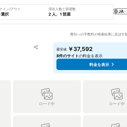
クイン/アウト
滞在人数と部屋数
JA ·
を選択
2 人、1 部屋
弊社への手数料が検索結果に及ぼす
お気に入りに追加
￥37,592
最安値
シェア
8件のサイト
の料金を表示
料金を表示
ロード中
ロード中