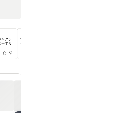
マーロウ バー＆レストラン
ジャグジ
地元産の食材を使用し、活気あるカクテルメニューを提供
ターでリ
のレストランで、英国の定番料理にモダンなひねりを加え
しみください。