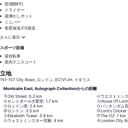
窓(開閉可)
ドライヤー
湯沸かしポット
ミニバー
衛星放送/CS放送
さらに表示
スポーツ設備
貸自転車
室内テニスコート
立地
151-157 City Road, ロンドン, EC1V1JH, イギリス
Montcalm East, Autograph Collectionからの距離
Old Street
:
0.3
km
ウエストミン
セントポール大聖堂
:
1.7
km
House Of Lord
ロンドン塔
:
2.4
km
バッキンガム
ロンドン
:
3.5
km
Lord's Cricket
Elizabeth Tower
:
3.9
km
The O2
:
7
km
ウェストミンスター宮殿
:
4
km
London City Ai