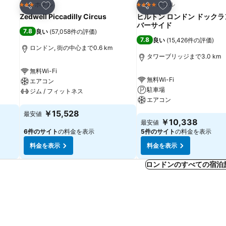
お気に入りに追加
お気に入りに追加
ホテル
ホテル
3 ホテルのランク
4 ホテルのランク
シェア
シェア
Zedwell Piccadilly Circus
ヒルトン ロンドン ドックラ
バーサイド
7.8
良い
(
57,058件の評価
)
7.8
良い
(
15,426件の評価
)
ロンドン, 街の中心まで0.6 km
タワーブリッジまで3.0 km
無料Wi-Fi
無料Wi-Fi
エアコン
駐車場
ジム / フィットネス
エアコン
料金を表示
￥15,528
最安値
料金を表示
￥10,338
最安値
6件のサイト
の料金を表示
5件のサイト
の料金を表示
料金を表示
料金を表示
ロンドンのすべての宿泊