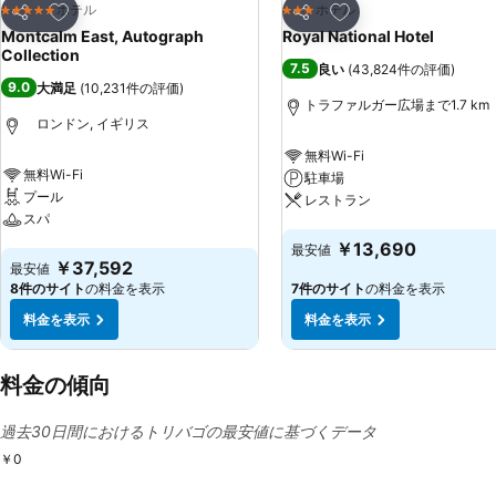
お気に入りに追加
お気に入りに追加
ホテル
ホテル
5 ホテルのランク
3 ホテルのランク
シェア
シェア
Montcalm East, Autograph
Royal National Hotel
Collection
7.5
良い
(
43,824件の評価
)
9.0
大満足
(
10,231件の評価
)
トラファルガー広場まで1.7 km
ロンドン, イギリス
無料Wi-Fi
無料Wi-Fi
駐車場
プール
レストラン
スパ
料金を表示
￥13,690
最安値
料金を表示
￥37,592
最安値
8件のサイト
の料金を表示
7件のサイト
の料金を表示
料金を表示
料金を表示
料金の傾向
過去30日間におけるトリバゴの最安値に基づくデータ
￥0