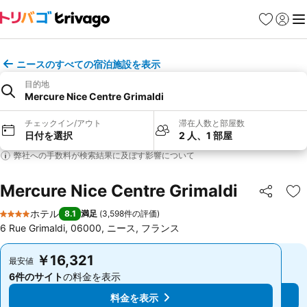
お気に入り
ログイ
メ
ニースのすべての宿泊施設を表示
目的地
Mercure Nice Centre Grimaldi
チェックイン/アウト
滞在人数と部屋数
日付を選択
2 人、1 部屋
弊社への手数料が検索結果に及ぼす影響について
Mercure Nice Centre Grimaldi
シェア
お
ホテル
8.1
満足
(
3,598件の評価
)
4 ホテルのランク
6 Rue Grimaldi, 06000, ニース, フランス
￥16,321
￥16,321
最安値
最安値
6件のサイト
の料金を表示
6件のサイト
の料金を表示
料金を表示
料金を表示