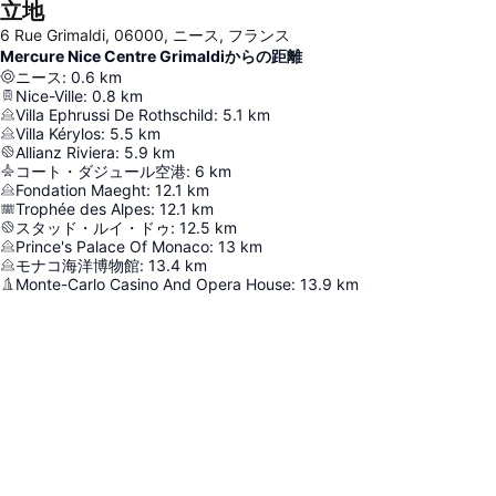
立地
6 Rue Grimaldi, 06000, ニース, フランス
Mercure Nice Centre Grimaldiからの距離
ニース
:
0.6
km
Nice-Ville
:
0.8
km
Villa Ephrussi De Rothschild
:
5.1
km
Villa Kérylos
:
5.5
km
Allianz Riviera
:
5.9
km
コート・ダジュール空港
:
6
km
Fondation Maeght
:
12.1
km
Trophée des Alpes
:
12.1
km
スタッド・ルイ・ドゥ
:
12.5
km
Prince's Palace Of Monaco
:
13
km
モナコ海洋博物館
:
13.4
km
Monte-Carlo Casino And Opera House
:
13.9
km