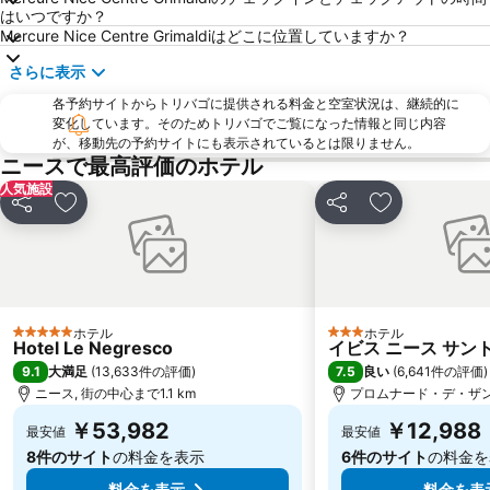
Gambetta
Cimiez
はいつですか？
Mercure Nice Centre Grimaldiはどこに位置していますか？
Riquier
Coco Beach
さらに表示
モナコ大公宮殿
Gare d'Antibes
各予約サイトからトリバゴに提供される料金と空室状況は、継続的に
Antibes Coeur de Ville
Menton Vieille Ville
変化しています。そのためトリバゴでご覧になった情報と同じ内容
Boulevard de Garavan
Caffé Roma
が、移動先の予約サイトにも表示されているとは限りません。
ニースで最高評価のホテル
Nice Etoile
Saint-Augustin
人気施設
エズ村熱帯植物公園
Monte-Carlo
シェア
お気に入りに追加
シェア
お気に入りに
カジノ
Palais des Congrès de Antibes Juan-Les-Pins
Antibes - Juan-les-Pins Balnéaires
Sanremo Music Festival
Nice Jazz Festival
Carnaval de Nice
Cathédrale Sainte-Réparate
Plage publique du Voilier
ホテル
ホテル
5 ホテルのランク
3 ホテルのランク
Hotel Le Negresco
イビス ニース サン
Port de Nice
Le port de Fontvieille
9.1
7.5
大満足
(
13,633件の評価
)
良い
(
6,641件の評価
)
Monaco Cathedral
ニース, 街の中心まで1.1 km
Monaco Ville
プロムナード・デ・ザング
￥53,982
￥12,988
最安値
最安値
8件のサイト
の料金を表示
6件のサイト
の料金を
料金を表示
料金を表