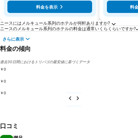
料金を表示
料
ニースに関するよくある質問
ニースにはメルキュール系列のホテルが何軒ありますか?
ニースのメルキュール系列のホテルの料金は通常いくらくらいですか?
さらに表示
料金の傾向
過去30日間におけるトリバゴの最安値に基づくデータ
￥0
￥0
￥0
口コミ