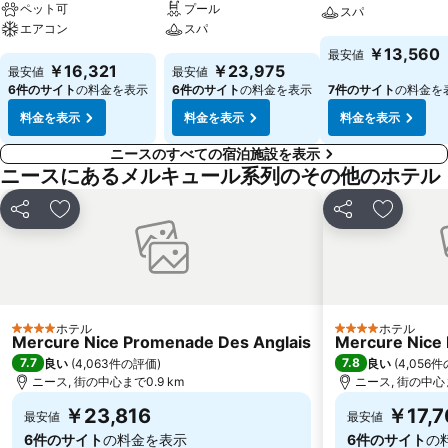
ペット可
プール
スパ
エアコン
スパ
￥13,560
最安値
￥16,321
￥23,975
最安値
最安値
6件のサイト
の料金を表示
6件のサイト
の料金を表示
7件のサイト
の料金を
料金を表示
料金を表示
料金を表示
ニースのすべての宿泊施設を表示
ニースにあるメルキュール系列のその他のホテル
シェア
お気に入りに追加
シェア
お気に入
ホテル
ホテル
4 ホテルのランク
4 ホテルのランク
Mercure Nice Promenade Des Anglais
Mercure Nice 
7.7
7.8
良い
(
4,063件の評価
)
良い
(
4,056
ニース, 街の中心まで0.9 km
ニース, 街の中心ま
￥23,816
￥17,7
最安値
最安値
6件のサイト
の料金を表示
6件のサイト
の