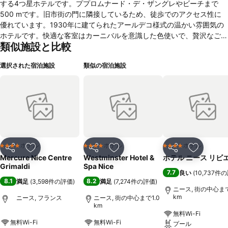
する4つ星ホテルです。ププロムナード・デ・ザングレやビーチまで
500 mです。旧市街の門に隣接しているため、徒歩でのアクセス性に
優れています。1930年に建てられたアールデコ様式の温かい雰囲気の
ホテルです。快適な客室はカーニバルを意識した色使いで、贅沢なご滞
類似施設と比較
在をお楽しみいただけます。太陽と青い空をお求めですか？街を見渡せ
る素晴らしい屋上で、心身共にリフレッシュできます。
選択された宿泊施設
類似の宿泊施設
ホテル
ホテル
ホテル
4 ホテルのランク
4 ホテルのランク
4 ホテルのランク
シェア
お気に入りに追加
シェア
お気に入りに追加
シェア
お気に入
Mercure Nice Centre
Westminster Hotel &
ホテル ニース リビ
Grimaldi
Spa Nice
7.7
良い
(
10,737件
8.1
8.2
満足
(
3,598件の評価
)
満足
(
7,274件の評価
)
ニース, 街の中心まで
km
ニース, フランス
ニース, 街の中心まで1.0
km
無料Wi-Fi
無料Wi-Fi
無料Wi-Fi
プール