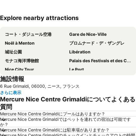
Explore nearby attractions
地図を拡大
コート・ダジュール空港
Gare de Nice-Ville
Noël à Menton
プロムナード・デ・ザングレ
城址公園
Libération
モナコ海洋博物館
Palais des Festivals et des Congrès
Nice City Tour
Le Port
施設情報
Beau Rivage
Masséna Place
6 Rue Grimaldi, 06000, ニース, フランス
Villefranche-sur-Mer
Fontvieille
さらに表示
Mantega
Koaland
Mercure Nice Centre Grimaldiについてよくある
Festival de Cannes
Portosole
質問
Gare de Juan-Les-Pins
Boulevard de la Croisette
Mercure Nice Centre Grimaldiにプールはありますか？
Mercure Nice Centre Grimaldiではペットを連れての宿泊は可能です
Ironman France - Nice Triathlon
Gare d'Eze sur Mer
か？
Mercure Nice Centre Grimaldiには駐車場がありますか？
Pointe Croisette
Jean-Médecin
Mercure Nice Centre Grimaldiのチェックインとチェックアウトの時間