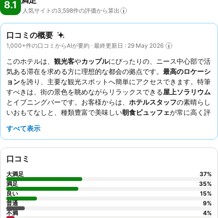
満足
8.1
人気サイトの3,598件の評価から算出
口コミの概要
1,000+件の口コミからAIが要約 · 最終更新日 : 29 May 2026
このホテルは、
観光客
や
カップル
にぴったりの、ニース中心部で活
気ある滞在を求める方に理想的な都会の拠点です。
最高のロケーシ
ョン
を誇り、主要な観光スポットへ簡単にアクセスできます。特筆
すべきは、街の景色を眺めながらリラックスできる
屋上ソラリウム
とイブニングバーです。お客様からは、
ホテルスタッフ
の素晴らし
いおもてなしと、種類豊富で美味しい
朝食ビュッフェ
が常に高く評
価されています。真に穏やかな体験を求めるなら、夏の夜に
屋上
で
すべて表示
過ごすのがおすすめです。
口コミ
大満足
37
%
満足
35
%
良い
15
%
普通
9
%
不満
4
%