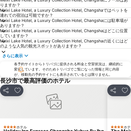
りますか？
Meixi Lake Hotel, a Luxury Collection Hotel, Changshaではペットを
連れての宿泊は可能ですか？
Meixi Lake Hotel, a Luxury Collection Hotel, Changshaには駐車場が
ありますか？
Meixi Lake Hotel, a Luxury Collection Hotel, Changshaはどこに位置
していますか？
Meixi Lake Hotel, a Luxury Collection Hotel, Changshaの近くにはど
のような人気の観光スポットがありますか？
さらに表示
各予約サイトからトリバゴに提供される料金と空室状況は、継続的に
変化しています。そのためトリバゴでご覧になった情報と同じ内容
が、移動先の予約サイトにも表示されているとは限りません。
長沙市で最高評価のホテル
シェア
お気に入りに追加
シェア
お
ホテル
ホテ
4 ホテルのランク
4 ホテル