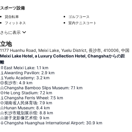
スポーツ設備
貸自転車
ゴルフコース
フィットネス
室内テニスコート
さらに表示
立地
1177 Huanhu Road, Meixi Lake, Yuelu District, 長沙市, 410006, 中国
Meixi Lake Hotel, a Luxury Collection Hotel, Changshaからの距
離
East Meixi Lake
:
1.1
km
Aiwanting Pavilion
:
2.9
km
Yuelu Academy
:
3.2
km
長沙市
:
4.9
km
Changsha Bamboo Slips Museum
:
7.1
km
He Long Stadium
:
7.2
km
Changsha Ferris Wheel
:
7.5
km
湖南省人民体育场
:
7.9
km
Hunan Museum
:
8.4
km
长沙市规划展示馆
:
8.8
km
谢子龙影像艺术馆
:
9
km
Changsha Huanghua International Airport
:
30.9
km