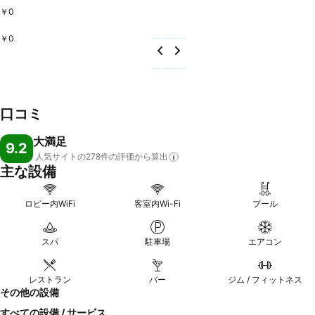
￥0
￥0
口コミ
大満足
9.2
人気サイトの278件の評価から算出
主な設備
ロビー内WiFi
客室内Wi-Fi
プール
スパ
駐車場
エアコン
レストラン
バー
ジム / フィットネス
その他の設備
すべての設備 / サービス