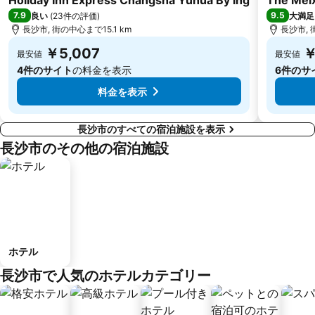
Holiday Inn Express Changsha Yuhua By Ihg
The Meix
7.9
9.5
良い
(
23件の評価
)
大満足
長沙市, 街の中心まで15.1 km
長沙市, 
￥5,007
￥
最安値
最安値
4件のサイト
の料金を表示
6件のサ
料金を表示
長沙市のすべての宿泊施設を表示
長沙市のその他の宿泊施設
ホテル
長沙市で人気のホテルカテゴリー