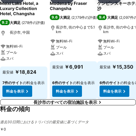
シェア
お気に入りに追加
シェア
お気に入りに追加
シェア
お気に入
Meixi Lake Hotel, a
Modena by Fraser
ケンピンスキーホテ
Luxury Collection
Changsha
沙
Hotel, Changsha
9.6
9.4
大満足
(
2,179件の評価
)
大満足
(
2,097
9.2
大満足
(
278件の評価
)
長沙市, 街の中心まで5.1
長沙市, 街の中心まで
km
km
長沙市, 中国
無料Wi-Fi
無料Wi-Fi
無料Wi-Fi
プール
プール
プール
スパ
スパ
スパ
料金を表示
料金を表示
￥6,991
￥15,350
最安値
最安値
料金を表示
￥18,824
最安値
7件のサイト
の料金を表示
6件のサイト
の料金を表示
6件のサイト
の料金を
料金を表示
料金を表示
料金を表示
長沙市のすべての宿泊施設を表示
料金の傾向
過去30日間におけるトリバゴの最安値に基づくデータ
￥0