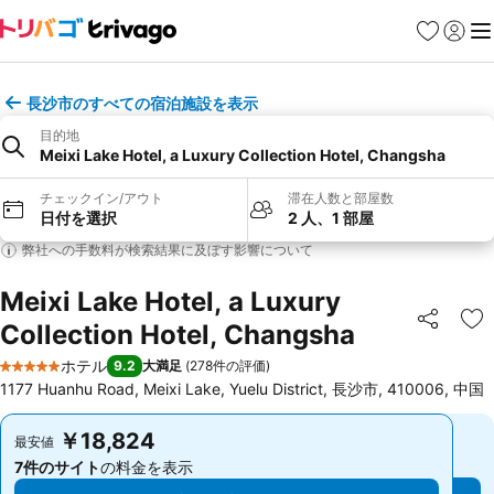
お気に入り
ログイ
メ
長沙市のすべての宿泊施設を表示
目的地
Meixi Lake Hotel, a Luxury Collection Hotel, Changsha
チェックイン/アウト
滞在人数と部屋数
日付を選択
2 人、1 部屋
弊社への手数料が検索結果に及ぼす影響について
Meixi Lake Hotel, a Luxury
Collection Hotel, Changsha
シェア
お
ホテル
9.2
大満足
(
278件の評価
)
5 ホテルのランク
1177 Huanhu Road, Meixi Lake, Yuelu District, 長沙市, 410006, 中国
￥18,824
￥18,824
最安値
最安値
7件のサイト
の料金を表示
7件のサイト
の料金を表示