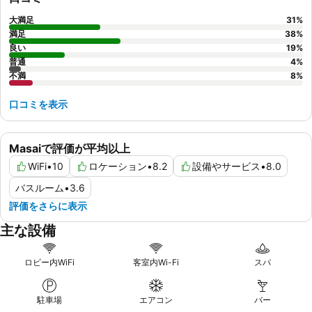
大満足
31
%
満足
38
%
良い
19
%
普通
4
%
不満
8
%
口コミを表示
Masaiで評価が平均以上
WiFi
•
10
ロケーション
•
8.2
設備やサービス
•
8.0
バスルーム
•
3.6
評価をさらに表示
主な設備
ロビー内WiFi
客室内Wi-Fi
スパ
駐車場
エアコン
バー