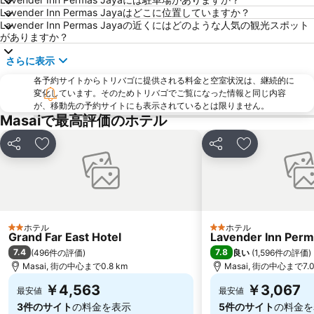
Lavender Inn Permas Jayaはどこに位置していますか？
Novena MRT Station
ナイト サファリ
Lavender Inn Permas Jayaの近くにはどのような人気の観光スポット
がありますか？
Ang Mo Kio - AMK
Somerset MRT
さらに表示
Bugis Village
Stadium Metro Station
Suntec City Mall
各予約サイトからトリバゴに提供される料金と空室状況は、継続的に
Singapore Sentosa Island Afternoon Trip
変化しています。そのためトリバゴでご覧になった情報と同じ内容
Lavender MRT Station
MRT - Mass Rapid Transport
が、移動先の予約サイトにも表示されているとは限りません。
Masaiで最高評価のホテル
シンガポール フライヤー
ガーデンズ バイ ザ ベイ
Buona Vista MRT Station
ION Orchard Singapore
シェア
お気に入りに追加
シェア
お気に入りに
Paya Lebar MRT Station
Tanjong Pagar MRT Station
Suntec Singapore International Convention & Exhibition Centre
Dhoby Ghaut Metro Station
Singapore Zoo
Woodlands MRT Station
Raffles Hotel Singapore Half-Day Tour
Jurong East MRT
ホテル
ホテル
2 ホテルのランク
2 ホテルのランク
Grand Far East Hotel
Lavender Inn Perm
Expo Metro Station
Vivo City
7.4
7.8
(
496件の評価
)
良い
(
1,596件の評価
)
Rochor MRT
One North Singapore
Masai, 街の中心まで0.8 km
Masai, 街の中心まで7.0
￥4,563
￥3,067
最安値
最安値
3件のサイト
の料金を表示
5件のサイト
の料金を