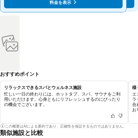
料金を表示
料金を表示
おすすめポイント
リラックスできるスパとウェルネス施設
様
忙しい一日の終わりには、ホットタブ、スパ、サウナをご利
エ
用いただけます。心身ともにリフレッシュするのにぴったり
ラ
の機会でございます。
合
お
この概要はAIによる要約であり、正確性を保証するものではありません。
類似施設と比較