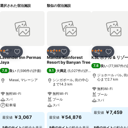
選択された宿泊施設
類似の宿泊施設
ホテル
ホテル
ホテル
2 ホテルのランク
5 ホテルのランク
4 ホテルのランク
シェア
お気に入りに追加
シェア
お気に入りに追加
シェア
お気に入
Lavender Inn Permas
Mandai Rainforest
KSL ホテル & リゾ
Jaya
Resort by Banyan Tree
7.8
良い
(
77,997件
7.8
9.1
良い
(
1,596件の評価
)
大満足
(
5,027件の評価
)
ジョホール バル, 
心まで2.7 km
Masai, マレーシア
シンガポール, 街の中心
まで14.3 km
無料Wi-Fi
無料Wi-Fi
無料Wi-Fi
プール
スパ
プール
スパ
駐車場
スパ
￥7,459
最安値
￥3,067
￥54,876
最安値
最安値
5件のサイト
の料金を表示
8件のサイト
の料金を表示
8件のサイト
の料金を