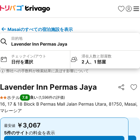
お気に入り
ログイ
メ
Masaiのすべての宿泊施設を表示
目的地
Lavender Inn Permas Jaya
チェックイン/アウト
滞在人数と部屋数
日付を選択
2 人、1 部屋
弊社への手数料が検索結果に及ぼす影響について
Lavender Inn Permas Jaya
シェア
お
ホテル
7.8
良い
(
1,596件の評価
)
2 ホテルのランク
16, 17 & 18 Block B Permas Mall Jalan Permas Utara, 81750, Masai,
マレーシア
￥3,067
￥3,067
最安値
最安値
5件のサイト
の料金を表示
5件のサイト
の料金を表示