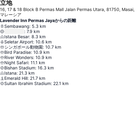
立地
16, 17 & 18 Block B Permas Mall Jalan Permas Utara, 81750, Masai,
マレーシア
Lavender Inn Permas Jayaからの距離
Sembawang
:
5.3
km
:
7.9
km
Istana Besar
:
8.3
km
Seletar Airport
:
10.6
km
シンガポール動物園
:
10.7
km
Bird Paradise
:
10.9
km
River Wonders
:
10.9
km
Night Safari
:
11.1
km
Bishan Stadium
:
16.3
km
Istana
:
21.3
km
Emerald Hill
:
21.7
km
Sultan Ibrahim Stadium
:
22.1
km