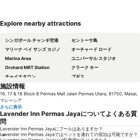
Explore nearby attractions
地図を拡大
シンガポール チャンギ空港
セントーサ島
マリーナ ベイ サンズ カジノ
オーチャード ロード
Marina Area
ユニバーサル スタジオ
Orchard MRT Station
クラーク キー
チャイナタウン
ブギス
施設情報
Changi Airport Metro Station
Bugis MRT
16, 17 & 18 Block B Permas Mall Jalan Permas Utara, 81750, Masai,
Changi
マーライオン
マレーシア
Marina Bay Sands SkyPark
Sentosa Skyline Luge & Skyride
さらに表示
Lavender Inn Permas Jayaについてよくある質
リトルインディア
City Hall
問
Legoland Malaysia
Bayfront MRT Station
Lavender Inn Permas Jayaにプールはありますか？
City Hall Metro Station
Harbour Front Centre
Lavender Inn Permas Jayaではペットを連れての宿泊は可能ですか？
Lavender Inn Permas Jayaには駐車場がありますか？
シンガポール エキスポ
Katong