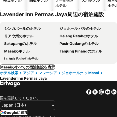
格安ホテル
高級ホテル
プール付き
スパホテル
駐車
ホテル
ホテ
Lavender Inn Permas Jaya周辺の宿泊施設
シンガポールのホテル
ジョホール バルのホテル
リアウ州のホテル
Gelang Patahのホテル
Sekupangのホテル
Pasir Gudangのホテル
Masaiのホテル
Tanjung Pinangのホテル
Lubuk Bajaのホテル
Masaiのすべての宿泊施設を表示
ホテル検索
アジア
マレーシア
ジョホール州
Masai
Lavender Inn Permas Jaya
Facebook
Twitter
Insta
Yo
国を選択してください。
Googleに追加