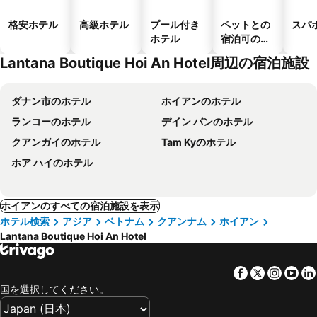
格安ホテル
高級ホテル
プール付き
ペットとの
スパ
ホテル
宿泊可のホ
テル
Lantana Boutique Hoi An Hotel周辺の宿泊施設
ダナン市のホテル
ホイアンのホテル
ランコーのホテル
デイン バンのホテル
クアンガイのホテル
Tam Kyのホテル
ホア ハイのホテル
ホイアンのすべての宿泊施設を表示
ホテル検索
アジア
ベトナム
クアンナム
ホイアン
Lantana Boutique Hoi An Hotel
Facebook
Twitter
Insta
Yo
国を選択してください。