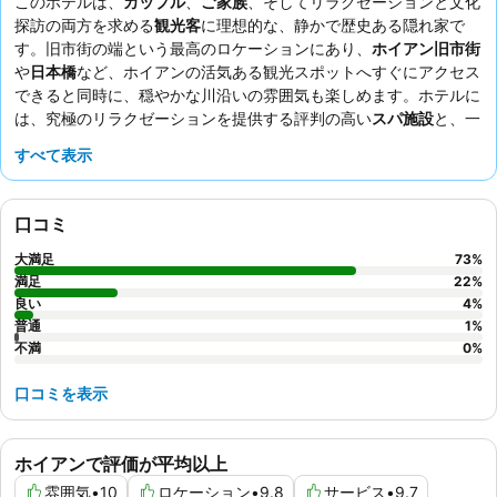
このホテルは、
カップル
、
ご家族
、そしてリラクゼーションと文化
探訪の両方を求める
観光客
に理想的な、静かで歴史ある隠れ家で
す。旧市街の端という最高のロケーションにあり、
ホイアン旧市街
や
日本橋
など、ホイアンの活気ある観光スポットへすぐにアクセス
できると同時に、穏やかな川沿いの雰囲気も楽しめます。ホテルに
は、究極のリラクゼーションを提供する評判の高い
スパ施設
と、一
部屋根付きの爽やかなスイミングプールがあります。ゲストは、ス
すべて表示
タッフの温かさと気配り、そして西洋料理とベトナムの地元料理を
豊富に取り揃えた
朝食ビュッフェ
を常に高く評価しています。忘れ
られない体験をするには、バルコニーから絵のように美しい景色を
口コミ
楽しめる
リバービュー
の部屋を予約することをお勧めします。
大満足
73
%
満足
22
%
良い
4
%
普通
1
%
不満
0
%
口コミを表示
ホイアンで評価が平均以上
雰囲気
•
10
ロケーション
•
9.8
サービス
•
9.7