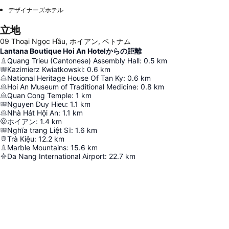
デザイナーズホテル
立地
09 Thoại Ngọc Hầu, ホイアン, ベトナム
Lantana Boutique Hoi An Hotelからの距離
Quang Trieu (Cantonese) Assembly Hall
:
0.5
km
Kazimierz Kwiatkowski
:
0.6
km
National Heritage House Of Tan Ky
:
0.6
km
Hoi An Museum of Traditional Medicine
:
0.8
km
Quan Cong Temple
:
1
km
Nguyen Duy Hieu
:
1.1
km
Nhà Hát Hội An
:
1.1
km
ホイアン
:
1.4
km
Nghĩa trang Liệt Sĩ
:
1.6
km
Trà Kiệu
:
12.2
km
Marble Mountains
:
15.6
km
Da Nang International Airport
:
22.7
km