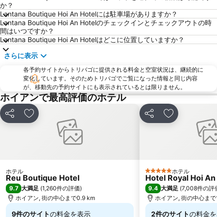
か？
Lantana Boutique Hoi An Hotelには駐車場がありますか？
Lantana Boutique Hoi An Hotelのチェックインとチェックアウトの時
間はいつですか？
Lantana Boutique Hoi An Hotelはどこに位置していますか？
さらに表示
各予約サイトからトリバゴに提供される料金と空室状況は、継続的に
変化しています。そのためトリバゴでご覧になった情報と同じ内容
が、移動先の予約サイトにも表示されているとは限りません。
ホイアンで最高評価のホテル
シェア
お気に入りに追加
シェア
お気に入りに
ホテル
ホテル
5 ホテルのランク
Reu Boutique Hotel
Hotel Royal Hoi An
9.7
9.4
大満足
(
1,260件の評価
)
大満足
(
7,008件の評
ホイアン, 街の中心まで0.9 km
ホイアン, 街の中心まで1.
9件のサイト
の料金を表示
2件のサイト
の料金を