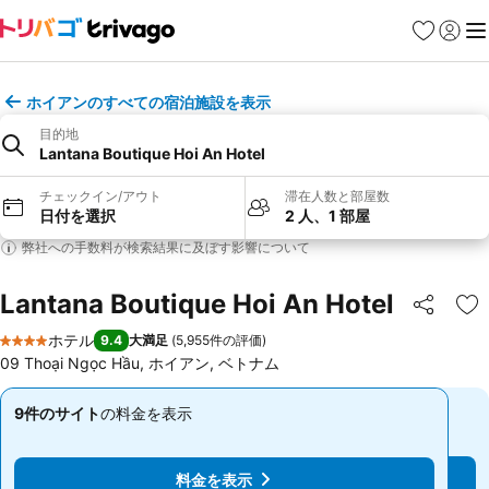
お気に入り
ログイ
メ
ホイアンのすべての宿泊施設を表示
目的地
Lantana Boutique Hoi An Hotel
チェックイン/アウト
滞在人数と部屋数
日付を選択
2 人、1 部屋
弊社への手数料が検索結果に及ぼす影響について
Lantana Boutique Hoi An Hotel
シェア
お
ホテル
9.4
大満足
(
5,955件の評価
)
4 ホテルのランク
09 Thoại Ngọc Hầu, ホイアン, ベトナム
9件のサイト
の料金を表示
9件のサイト
の料金を表示
最
最
安
安
値
値
料金を表示
料金を表示
￥7,672
￥7,672