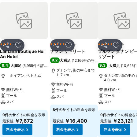
ホテル
ホテル
ホテル
4 ホテルのランク
5 ホテルのランク
5 ホテルのランク
シェア
お気に入りに追加
シェア
お気に入りに追加
シェア
お気に入
Lantana Boutique Hoi
ナマン リトリート
プルマン ダナン ビ
An Hotel
リゾート
9.2
大満足
(
12,166件の評価
)
9.4
9.3
大満足
(
5,955件の評価
)
大満足
(
10,62
ダナン市, 街の中心まで
11.7 km
ホイアン, ベトナム
ダナン市, 街の中心
4.0 km
無料Wi-Fi
無料Wi-Fi
無料Wi-Fi
プール
プール
プール
スパ
スパ
スパ
料金を表示
8件のサイト
の料金を表示
料金を表示
料金を表示
9件のサイト
の料金を表示
9件のサイト
の料金を
￥7,672
￥16,400
￥23,121
最安値
最安値
最安値
料金を表示
料金を表示
料金を表示