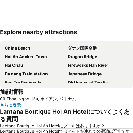
Explore nearby attractions
地図を拡大
China Beach
ダナン国際空港
Hoi An Ancient Town
Dragon Bridge
Hai Chau
Fireworks Han River
Da nang Train station
Japanese Bridge
Son Tra Peninsula
Old house of Tan Ky
施設情報
Lady Buddha
Sun Wheel
09 Thoại Ngọc Hầu, ホイアン, ベトナム
Ba Na Hill
さらに表示
Lantana Boutique Hoi An Hotelについてよくあ
る質問
Lantana Boutique Hoi An Hotelにプールはありますか？
Lantana Boutique Hoi An Hotelではペットを連れての宿泊は可能です