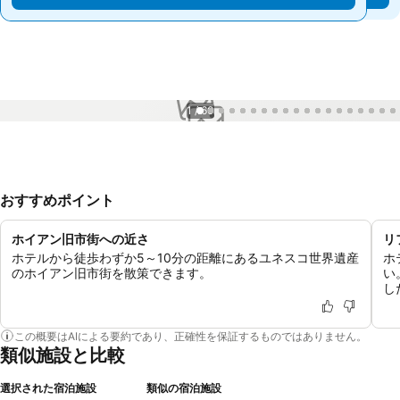
1 / 60
おすすめポイント
ホイアン旧市街への近さ
リ
ホテルから徒歩わずか5～10分の距離にあるユネスコ世界遺産
ホ
のホイアン旧市街を散策できます。
い
し
この概要はAIによる要約であり、正確性を保証するものではありません。
類似施設と比較
選択された宿泊施設
類似の宿泊施設