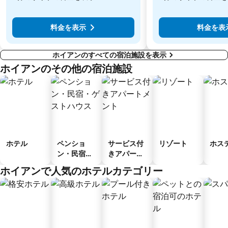
最
最
安
安
値
値
料金を表示
料金を表
￥7,641
￥18,867
ホイアンのすべての宿泊施設を表示
ホイアンのその他の宿泊施設
ホテル
ペンショ
サービス付
リゾート
ホス
ン・民宿・
きアパート
ゲストハウ
メント
ホイアンで人気のホテルカテゴリー
ス