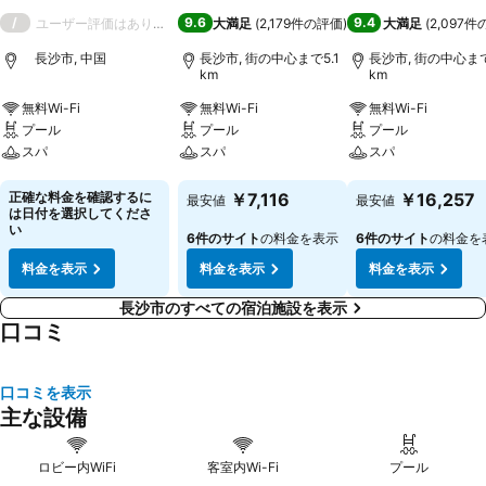
/
9.6
9.4
ユーザー評価はありません
大満足
(
2,179件の評価
)
大満足
(
2,097
長沙市, 中国
長沙市, 街の中心まで5.1
長沙市, 街の中心まで
km
km
無料Wi-Fi
無料Wi-Fi
無料Wi-Fi
プール
プール
プール
スパ
スパ
スパ
料金を表示
料金を表示
料金を表示
正確な料金を確認するに
￥7,116
￥16,257
最安値
最安値
は日付を選択してくださ
い
6件のサイト
の料金を表示
6件のサイト
の料金を
料金を表示
料金を表示
料金を表示
長沙市のすべての宿泊施設を表示
口コミ
口コミを表示
主な設備
ロビー内WiFi
客室内Wi-Fi
プール