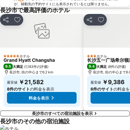
が、移動先の予約サイトにも表示されているとは限りません。
長沙市で最高評価のホテル
シェア
お気に入りに追加
シェア
お気に入りに
ホテル
ホテル
5 ホテルのランク
3 ホテルのランク
Grand Hyatt Changsha
长沙五一广场希尔顿欢朋酒店
9.5
9.4
大満足
(
1,183件の評価
)
大満足
(
8件の評価
)
長沙市, 街の中心まで6.2 km
長沙市, 街の中心まで6.0
￥21,582
￥9,386
最安値
最安値
8件のサイト
の料金を表示
6件のサイト
の料金を
料金を表示
長沙市のすべての宿泊施設を表示
長沙市のその他の宿泊施設