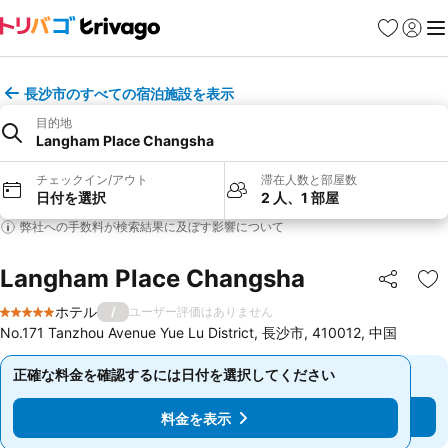
お気に入り
ログイ
メ
長沙市のすべての宿泊施設を表示
目的地
Langham Place Changsha
チェックイン/アウト
滞在人数と部屋数
日付を選択
2 人、1 部屋
弊社への手数料が検索結果に及ぼす影響について
Langham Place Changsha
シェア
お
ホテル
/
ユーザー評価はありません
5 ホテルのランク
No.171 Tanzhou Avenue Yue Lu District, 長沙市, 410012, 中国
正確な料金を確認するには日付を選択してください
正確な料金を確認するには日付を選択してください
料金を表示
料金を表示