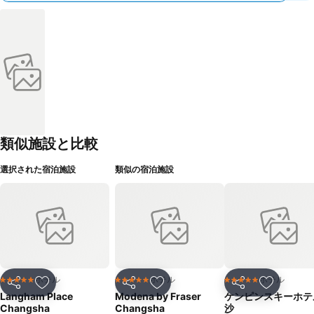
類似施設と比較
選択された宿泊施設
類似の宿泊施設
ホテル
ホテル
ホテル
5 ホテルのランク
5 ホテルのランク
5 ホテルのランク
シェア
お気に入りに追加
シェア
お気に入りに追加
シェア
お気に入
Langham Place
Modena by Fraser
ケンピンスキーホテ
Changsha
Changsha
沙