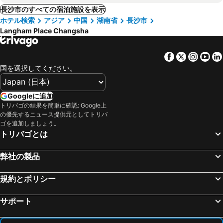
長沙市のすべての宿泊施設を表示
ホテル検索
アジア
中国
湖南省
長沙市
Langham Place Changsha
Facebook
Twitter
Insta
Yo
国を選択してください。
Googleに追加
トリバゴの結果を簡単に確認: Google上
の優先するニュース提供元としてトリバ
ゴを追加しましょう。
トリバゴとは
弊社の製品
規約とポリシー
サポート