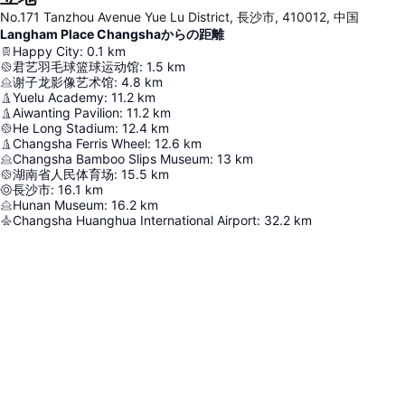
No.171 Tanzhou Avenue Yue Lu District, 長沙市, 410012, 中国
Langham Place Changshaからの距離
Happy City
:
0.1
km
君艺羽毛球篮球运动馆
:
1.5
km
谢子龙影像艺术馆
:
4.8
km
Yuelu Academy
:
11.2
km
Aiwanting Pavilion
:
11.2
km
He Long Stadium
:
12.4
km
Changsha Ferris Wheel
:
12.6
km
Changsha Bamboo Slips Museum
:
13
km
湖南省人民体育场
:
15.5
km
長沙市
:
16.1
km
Hunan Museum
:
16.2
km
Changsha Huanghua International Airport
:
32.2
km