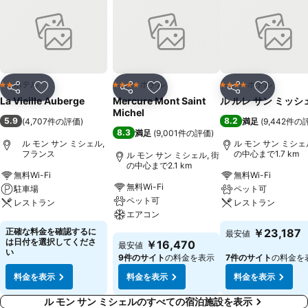
ホテル
ホテル
ホテル
2 ホテルのランク
4 ホテルのランク
4 ホテルのランク
シェア
お気に入りに追加
シェア
お気に入りに追加
シェア
お気に入
La Vieille Auberge
Mercure Mont Saint
ル ルレ サン ミッシ
Michel
5.9
8.2
(
4,707件の評価
)
満足
(
9,442件の
8.3
満足
(
9,001件の評価
)
ル モン サン ミシェル,
ル モン サン ミシェル
フランス
の中心まで1.7 km
ル モン サン ミシェル, 街
の中心まで2.1 km
無料Wi-Fi
無料Wi-Fi
無料Wi-Fi
駐車場
ペット可
ペット可
レストラン
レストラン
エアコン
料金を表示
料金を表示
正確な料金を確認するに
￥23,187
最安値
料金を表示
は日付を選択してくださ
￥16,470
最安値
い
9件のサイト
の料金を表示
7件のサイト
の料金を
料金を表示
料金を表示
料金を表示
ル モン サン ミシェルのすべての宿泊施設を表示