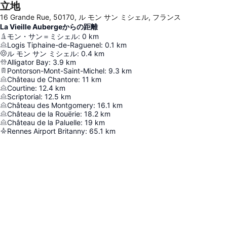
立地
16 Grande Rue, 50170, ル モン サン ミシェル, フランス
La Vieille Aubergeからの距離
モン・サン＝ミシェル
:
0
km
Logis Tiphaine-de-Raguenel
:
0.1
km
ル モン サン ミシェル
:
0.4
km
Alligator Bay
:
3.9
km
Pontorson-Mont-Saint-Michel
:
9.3
km
Château de Chantore
:
11
km
Courtine
:
12.4
km
Scriptorial
:
12.5
km
Château des Montgomery
:
16.1
km
Château de la Rouërie
:
18.2
km
Château de la Paluelle
:
19
km
Rennes Airport Britanny
:
65.1
km