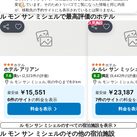
変化しています。そのためトリバゴでご覧になった情報と同じ内容
が、移動先の予約サイトにも表示されているとは限りません。
ル モン サン ミシェルで最高評価のホテル
人気施設
シェア
お気に入りに追加
シェア
お気に入りに
ホテル
ホテル
3 ホテルのランク
4 ホテルのランク
ホテル アリアン
ル ルレ サン ミッシ
7.6
8.2
良い
(
2,523件の評価
)
満足
(
9,442件の評価
)
ル モン サン ミシェル, 街の中心まで8.9 km
ル モン サン ミシェル, 
￥15,551
￥23,187
最安値
最安値
6件のサイト
の料金を表示
7件のサイト
の料金を
料金を表示
料金を表
ル モン サン ミシェルのすべての宿泊施設を表示
ル モン サン ミシェルのその他の宿泊施設