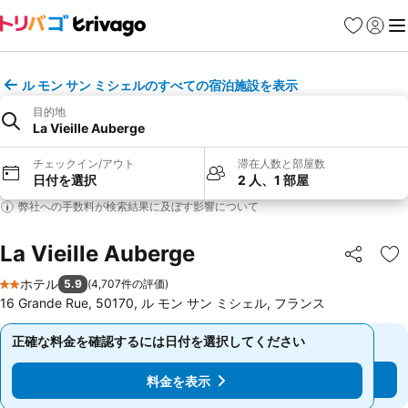
お気に入り
ログイ
メ
ル モン サン ミシェルのすべての宿泊施設を表示
目的地
La Vieille Auberge
チェックイン/アウト
滞在人数と部屋数
日付を選択
2 人、1 部屋
弊社への手数料が検索結果に及ぼす影響について
La Vieille Auberge
シェア
お
ホテル
5.9
(
4,707件の評価
)
2 ホテルのランク
16 Grande Rue, 50170, ル モン サン ミシェル, フランス
正確な料金を確認するには日付を選択してください
正確な料金を確認するには日付を選択してください
料金を表示
料金を表示