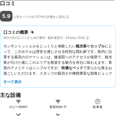
口コミ
5.9
人気サイトの4,707件の評価から算出
口コミの概要
800+件の口コミからAIが要約 · 最終更新日 : 29 May 2026
モンサンミッシェルをじっくりと体験したい
観光客
や
カップル
にと
って、このホテルは歴史を感じさせる特別な隠れ家です。島内に位
置する最高のロケーションは、修道院へのアクセスが抜群で、観光
客が引けた後にこのエリアを散策する魅力を存分に味わえます。客
室のアメニティはシンプルですが、
快適なベッド
で安らかな夜をお
過ごしいただけます。スタッフの親切さや種類豊富な朝食ビュッフ
ェは、お客様から常に高い評価を得ています。最高の体験をするに
すべて表示
は、素晴らしい景色が楽しめる
プライベートテラス
付きの客室がお
すすめです。
主な設備
ロビー内WiFi
客室内Wi-Fi
駐車場