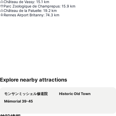
Château de Vassy
:
15.1
km
Parc Zoologique de Champrepus
:
15.9
km
Château de la Paluelle
:
19.2
km
Rennes Airport Britanny
:
74.3
km
Explore nearby attractions
地図を拡大
モンサンミッシェル修道院
Historic Old Town
Mémorial 39-45