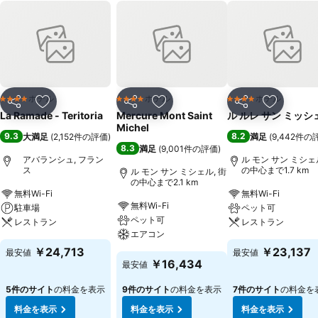
ホテル
ホテル
ホテル
4 ホテルのランク
4 ホテルのランク
4 ホテルのランク
シェア
お気に入りに追加
シェア
お気に入りに追加
シェア
お気に入
La Ramade - Teritoria
Mercure Mont Saint
ル ルレ サン ミッシ
Michel
9.3
8.2
大満足
(
2,152件の評価
)
満足
(
9,442件の
8.3
満足
(
9,001件の評価
)
アバランシュ, フラン
ル モン サン ミシェル
ス
の中心まで1.7 km
ル モン サン ミシェル, 街
の中心まで2.1 km
無料Wi-Fi
無料Wi-Fi
無料Wi-Fi
駐車場
ペット可
ペット可
レストラン
レストラン
エアコン
￥24,713
￥23,137
最安値
最安値
￥16,434
最安値
5件のサイト
の料金を表示
9件のサイト
の料金を表示
7件のサイト
の料金を
料金を表示
料金を表示
料金を表示