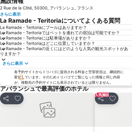
施設情報
2 Rue de la Côté, 50300, アバランシュ, フランス
さらに表示
La Ramade - Teritoriaについてよくある質問
La Ramade - Teritoriaにプールはありますか？
La Ramade - Teritoriaではペットを連れての宿泊は可能ですか？
La Ramade - Teritoriaには駐車場がありますか？
La Ramade - Teritoriaはどこに位置していますか？
La Ramade - Teritoriaの近くにはどのような人気の観光スポットがあ
りますか？
さらに表示
各予約サイトからトリバゴに提供される料金と空室状況は、継続的に
変化しています。そのためトリバゴでご覧になった情報と同じ内容
が、移動先の予約サイトにも表示されているとは限りません。
アバランシュで最高評価のホテル
人気施設
シェア
お気に入りに追加
シェア
お気に入