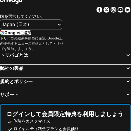
Facebook
Twitter
Insta
Yo
国を選択してください。
Googleに追加
トリバゴの結果を簡単に確認: Google上
の優先するニュース提供元としてトリバ
ゴを追加しましょう。
トリバゴとは
弊社の製品
規約とポリシー
サポート
ログインして会員限定特典を利用しましょう
体験をカスタマイズ
ロイヤルティ料金プランと会員価格