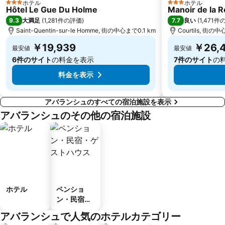
ホテル
ホテル
3 ホテルのランク
3 ホテルのランク
Hôtel Le Gue Du Holme
Manoir de la R
9.3
7.7
大満足
(
1,281件の評価
)
良い
(
1,471
Saint-Quentin-sur-le Homme, 街の中心まで0.1 km
Courtils, 街の中
￥19,939
￥26,
最安値
最安値
6件のサイト
の料金を表示
7件のサイト
の
料金を表示
アバランシュのすべての宿泊施設を表示
アバランシュのその他の宿泊施設
ホテル
ペンショ
ン・民宿・
ゲストハウ
アバランシュで人気のホテルカテゴリー
ス