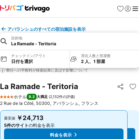
お気に入り
ログイ
メ
アバランシュのすべての宿泊施設を表示
目的地
La Ramade - Teritoria
チェックイン/アウト
滞在人数と部屋数
日付を選択
2 人、1 部屋
弊社への手数料が検索結果に及ぼす影響について
La Ramade - Teritoria
シェア
お
ホテル
9.3
大満足
(
2,152件の評価
)
4 ホテルのランク
2 Rue de la Côté, 50300, アバランシュ, フランス
￥24,713
￥24,713
最安値
最安値
5件のサイト
の料金を表示
5件のサイト
の料金を表示
料金を表示
料金を表示