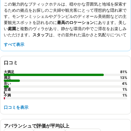
この魅力的なブティックホテルは、穏やかな雰囲気と地域を探索す
るための拠点をお探しのご夫婦や観光客にとって理想的な隠れ家で
す。モンサンミッシェルやグランビルのディオール美術館などの主
要観光スポットを訪れるのに
最高のロケーション
にあります。美し
い
庭園
と複数のヴィラがあり、静かな環境の中でご滞在をお楽しみ
いただけます。
スタッフ
は、その並外れた温かさと気配りについて
常に高い評価を受けており、絶賛されている
朝食ビュッフェ
と
美食
すべて表示
ディナー
体験をさらに引き立てています。心から穏やかな体験をす
るには、
魅力的な庭園の景色
を望むお部屋をリクエストしてみては
いかがでしょうか。
口コミ
大満足
81
%
満足
13
%
良い
4
%
普通
1
%
不満
1
%
口コミを表示
アバランシュで評価が平均以上