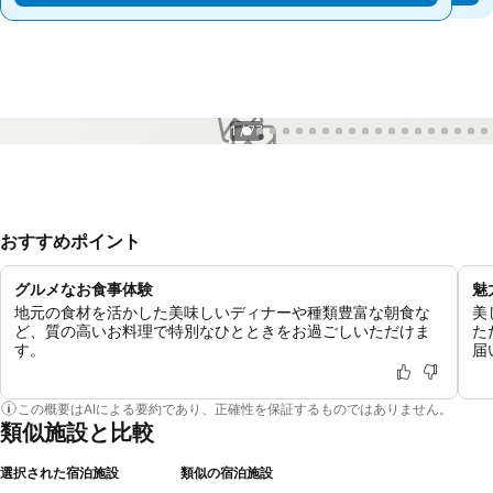
1 / 77
おすすめポイント
グルメなお食事体験
魅
地元の食材を活かした美味しいディナーや種類豊富な朝食な
美
ど、質の高いお料理で特別なひとときをお過ごしいただけま
た
す。
届
この概要はAIによる要約であり、正確性を保証するものではありません。
類似施設と比較
選択された宿泊施設
類似の宿泊施設