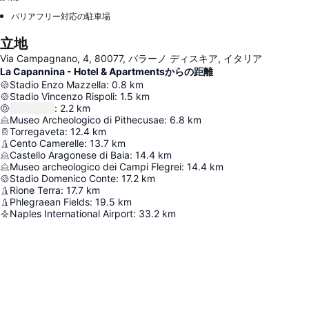
バリアフリー対応の駐車場
立地
Via Campagnano, 4, 80077, バラーノ ディスキア, イタリア
La Capannina - Hotel & Apartmentsからの距離
Stadio Enzo Mazzella
:
0.8
km
Stadio Vincenzo Rispoli
:
1.5
km
:
2.2
km
Museo Archeologico di Pithecusae
:
6.8
km
Torregaveta
:
12.4
km
Cento Camerelle
:
13.7
km
Castello Aragonese di Baia
:
14.4
km
Museo archeologico dei Campi Flegrei
:
14.4
km
Stadio Domenico Conte
:
17.2
km
Rione Terra
:
17.7
km
Phlegraean Fields
:
19.5
km
Naples International Airport
:
33.2
km