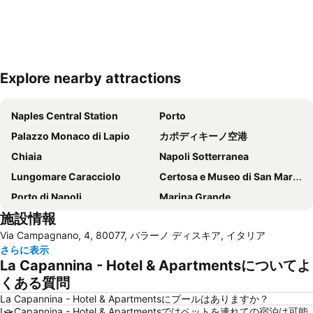
Explore nearby attractions
地図を拡大
Naples Central Station
Porto
Palazzo Monaco di Lapio
カポディキーノ空港
Chiaia
Napoli Sotterranea
Lungomare Caracciolo
Certosa e Museo di San Martino
Porto di Napoli
Marina Grande
施設情報
Scampìa
Museo di Capodimonte
Via Campagnano, 4, 80077, バラーノ ディスキア, イタリア
Castel dell'Ovo
Liparlati
さらに表示
Vomero
Via Toledo
La Capannina - Hotel & Apartmentsについてよ
Piazza Bellini
Stazione di Sorrento
くある質問
Porto di Ischia
Via Chiaia
La Capannina - Hotel & Apartmentsにプールはありますか？
La Capannina - Hotel & Apartmentsではペットを連れての宿泊は可能