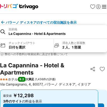
お気に入り
ログイ
メ
バラーノ ディスキアのすべての宿泊施設を表示
目的地
La Capannina - Hotel & Apartments
チェックイン/アウト
滞在人数と部屋数
日付を選択
2 人、1 部屋
弊社への手数料が検索結果に及ぼす影響について
La Capannina - Hotel &
Apartments
シェア
お
ホテル
9.2
大満足
(
1,436件の評価
)
3 ホテルのランク
Via Campagnano, 4, 80077, バラーノ ディスキア, イタリア
￥12,298
￥12,298
最安値
最安値
3件のサイト
の料金を表示
3件のサイト
の料金を表示