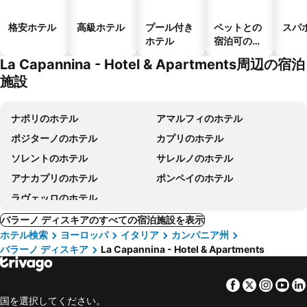
格安ホテル
高級ホテル
プール付き
ペットとの
スパ
ホテル
宿泊可のホ
テル
La Capannina - Hotel & Apartments周辺の宿泊
施設
ナポリのホテル
アマルフィのホテル
ポジターノのホテル
カプリのホテル
ソレントのホテル
サレルノのホテル
アナカプリのホテル
ポンペイのホテル
ラヴェッロのホテル
バラーノ ディスキアのすべての宿泊施設を表示
ホテル検索
ヨーロッパ
イタリア
カンパニア州
バラーノ ディスキア
La Capannina - Hotel & Apartments
Facebook
Twitter
Insta
Yo
国を選択してください。