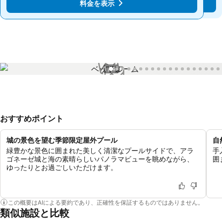
料金を表示
料金を表示
1 / 47
おすすめポイント
城の景色を望む季節限定屋外プール
自
緑豊かな景色に囲まれた美しく清潔なプールサイドで、アラ
手
ゴネーゼ城と海の素晴らしいパノラマビューを眺めながら、
囲
ゆったりとお過ごしいただけます。
この概要はAIによる要約であり、正確性を保証するものではありません。
類似施設と比較