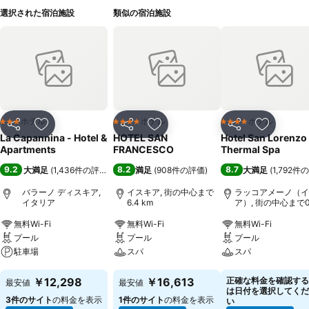
選択された宿泊施設
類似の宿泊施設
ホテル
ホテル
ホテル
3 ホテルのランク
4 ホテルのランク
4 ホテルのランク
シェア
お気に入りに追加
シェア
お気に入りに追加
シェア
お気に入
La Capannina - Hotel &
HOTEL SAN
Hotel San Lorenzo
Apartments
FRANCESCO
Thermal Spa
9.2
8.2
8.7
大満足
(
1,436件の評価
)
満足
(
908件の評価
)
大満足
(
1,792件
バラーノ ディスキア,
イスキア, 街の中心まで
ラッコアメーノ（イ
イタリア
6.4 km
ア）, 街の中心まで0
km
無料Wi-Fi
無料Wi-Fi
無料Wi-Fi
プール
プール
プール
駐車場
スパ
スパ
料金を表示
料金を表示
料金を表示
￥12,298
￥16,613
正確な料金を確認する
最安値
最安値
は日付を選択してくだ
3件のサイト
の料金を表示
1件のサイト
の料金を表示
い