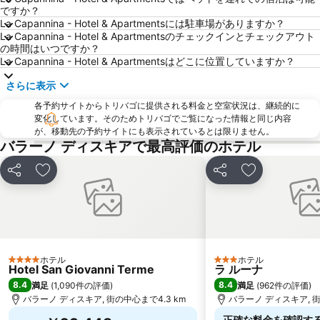
Piazza del Plebiscito
Spaccanapoli
ですか？
La Capannina - Hotel & Apartmentsには駐車場がありますか？
Marina Grande
Funiculare di Mergellina
La Capannina - Hotel & Apartmentsのチェックインとチェックアウト
Palazzo Reale
Castel Nuovo
の時間はいつですか？
La Capannina - Hotel & Apartmentsはどこに位置していますか？
National Archaeological Museum
Montecalvario
さらに表示
Basilica di Santa Chiara
Teatro Bellini
各予約サイトからトリバゴに提供される料金と空室状況は、継続的に
Mercatini di Natale San Gregorio Armeno
Da Michele
変化しています。そのためトリバゴでご覧になった情報と同じ内容
San Giovanni a Teduccio
Barra
が、移動先の予約サイトにも表示されているとは限りません。
バラーノ ディスキアで最高評価のホテル
Piazza Dante
Piazza Tasso
Li galli
Capuano
シェア
お気に入りに追加
シェア
お気に入りに
ホテル
ホテル
4 ホテルのランク
3 ホテルのランク
Hotel San Giovanni Terme
ラ ルーナ
8.4
8.4
満足
(
1,090件の評価
)
満足
(
962件の評価
)
バラーノ ディスキア, 街の中心まで4.3 km
バラーノ ディスキア, 街
正確な料金を確認す