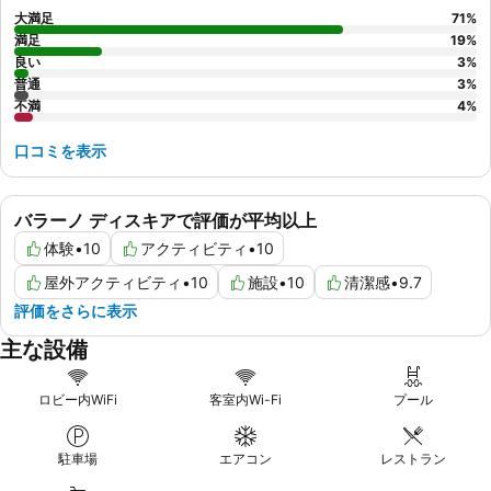
大満足
71
%
満足
19
%
良い
3
%
普通
3
%
不満
4
%
口コミを表示
バラーノ ディスキアで評価が平均以上
体験
•
10
アクティビティ
•
10
屋外アクティビティ
•
10
施設
•
10
清潔感
•
9.7
評価をさらに表示
主な設備
ロビー内WiFi
客室内Wi-Fi
プール
駐車場
エアコン
レストラン