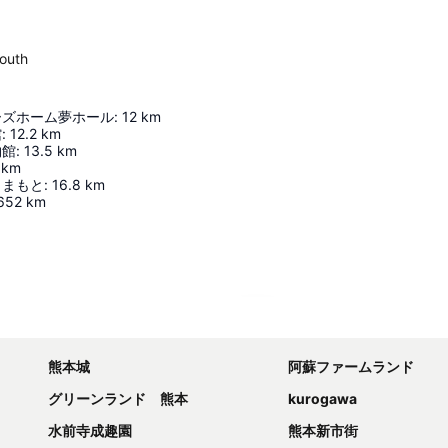
outh
ーズホーム夢ホール
:
12
km
館
:
12.2
km
物館
:
13.5
km
km
くまもと
:
16.8
km
652
km
地図を拡大
熊本城
阿蘇ファームランド
グリーンランド 熊本
kurogawa
水前寺成趣園
熊本新市街