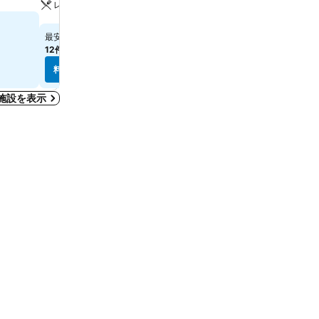
レストラン
エアコン
料金を表示
料金を表示
￥5,058
￥4,757
最安値
最安値
12件のサイト
の料金を表示
11件のサイト
の料金を表示
料金を表示
料金を表示
施設を表示