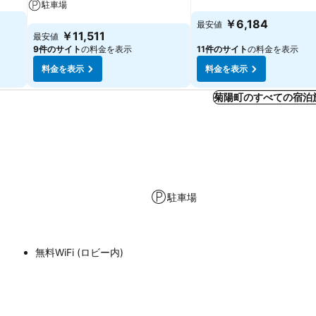
駐車場
料金を表示
￥6,184
最安値
料金を表示
￥11,511
最安値
9件のサイト
の料金を表示
11件のサイト
の料金を表示
料金を表示
料金を表示
菊陽町のすべての宿泊
駐車場
無料WiFi (ロビー内)