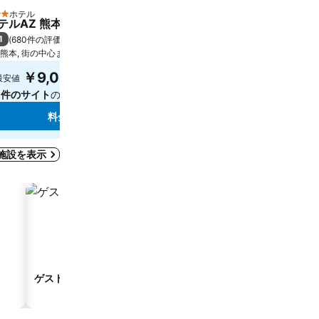
ホテル
ホテル
 ホテルのランク
2 ホテルのランク
テルAZ 熊本インター御領
Hotel Christmas Night 
1
7.2
(
680件の評価
)
(
143件の評価
)
熊本, 街の中心まで6.5 km
熊本, 街の中心まで16.2 km
￥9,066
￥5,919
最安値
最安値
2件のサイト
の料金を表示
4件のサイト
の料金を表示
料金を表示
料金
施設を表示
ゲストハウス
アパートスタイルホテル