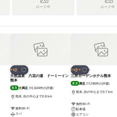
ロード中
ロード中
お気に入りに追加
お気に入りに追加
ホテル
ホテル
3 ホテルのランク
4 ホテルのランク
シェア
シェア
天然温泉 六花の湯 ドーミーイン
三井ガーデンホテル熊本
熊本
8.3
満足
(
11,196件の評価
)
8.5
大満足
(
10,949件の評価
)
熊本, 街の中心まで0.7 km
熊本, 街の中心まで0.6 km
無料Wi-Fi
無料Wi-Fi
駐車場
スパ
エアコン