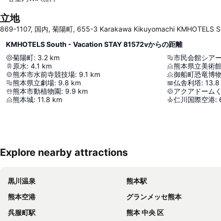
立地
869-1107, 国内, 菊陽町, 655-3 Karakawa Kikuyomachi KMHOTELS S
KMHOTELS South - Vacation STAY 81572vからの距離
菊陽町
:
3.2
km
市民会館シア
原水
:
4.1
km
熊本県立美術
熊本市水前寺競技場
:
9.1
km
御船町恐竜博
熊本県立劇場
:
9.8
km
仏舎利塔
:
13.8
熊本市動植物園
:
9.9
km
アクアドーム
熊本城
:
11.8
km
仁川国際空港
:
Explore nearby attractions
黒川温泉
熊本駅
熊本空港
グランメッセ熊本
呉服町駅
熊本 中央 区