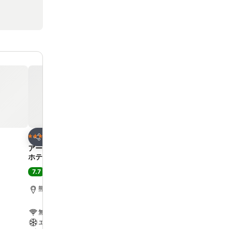
お気に入りに追加
お気に入りに追
ホテル
ホテル
3 ホテルのランク
3 ホテルのランク
シェア
シェア
アークホテル熊本城前 –ルートイン
ホテルマイステイズ熊本 
ホテルズ–
ド
7.7
7.4
良い
(
5,801件の評価
)
(
4,342件の評価
)
熊本, 街の中心まで0.5 km
熊本, 街の中心まで0.7 km
無料Wi-Fi
無料Wi-Fi
エアコン
駐車場