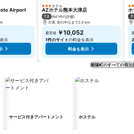
ホテル
3 ホテルのランク
3
to Airport
AZホテル熊本大津店
ホ
7.2
7.
(
641件の評価
)
km
大津, 街の中心まで2.4 km
￥10,052
最安値
表示
1件のサイト
の料金を表示
示
料金を表示
菊陽町のすべての宿泊
サービス付きアパートメント
ホステル