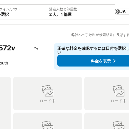
クイン/アウト
滞在人数と部屋数
JA ·
を選択
2 人、1 部屋
弊社への手数料が検索結果に及ぼす
572v
お気に入りに追加
正確な料金を確認するには日付を選択
シェア
い
料金を表示
outh
ロード中
ロード中