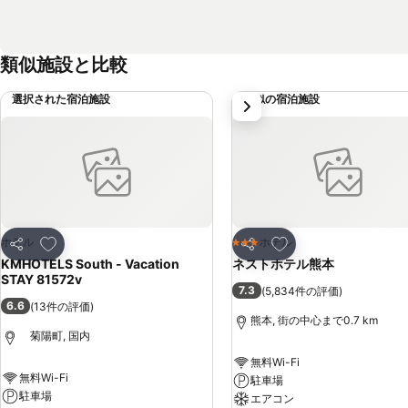
類似施設と比較
選択された宿泊施設
類似の宿泊施設
次
お気に入りに追加
お気に入りに追加
ホテル
ホテル
3 ホテルのランク
シェア
シェア
KMHOTELS South - Vacation
ネストホテル熊本
STAY 81572v
7.3
(
5,834件の評価
)
6.6
(
13件の評価
)
熊本, 街の中心まで0.7 km
菊陽町, 国内
無料Wi-Fi
無料Wi-Fi
駐車場
駐車場
エアコン