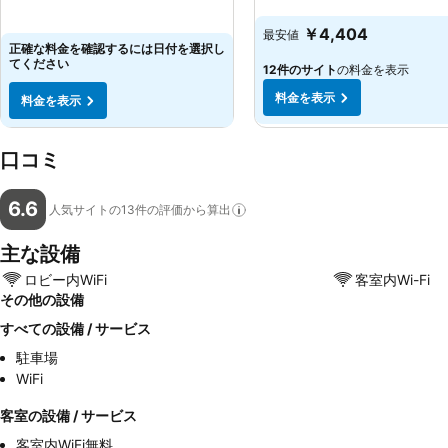
料金を表示
料金を表示
￥4,404
最安値
正確な料金を確認するには日付を選択し
てください
12件のサイト
の料金を表示
料金を表示
料金を表示
口コミ
6.6
人気サイトの13件の評価から算出
主な設備
ロビー内WiFi
客室内Wi-Fi
その他の設備
すべての設備 / サービス
駐車場
WiFi
客室の設備 / サービス
客室内WiFi無料