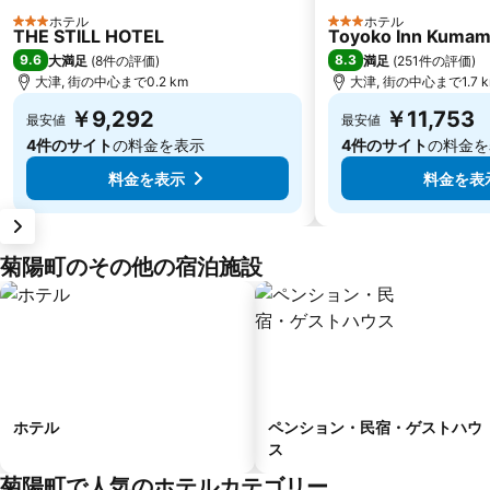
ホテル
ホテル
3 ホテルのランク
3 ホテルのランク
THE STILL HOTEL
Toyoko Inn Kumamo
9.6
8.3
大満足
(
8件の評価
)
満足
(
251件の評価
)
大津, 街の中心まで0.2 km
大津, 街の中心まで1.7 
￥9,292
￥11,753
最安値
最安値
4件のサイト
の料金を表示
4件のサイト
の料金を
料金を表示
料金を表
菊陽町のその他の宿泊施設
ホテル
ペンション・民宿・ゲストハウ
ス
菊陽町で人気のホテルカテゴリー