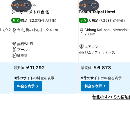
お気に入りに追加
お気に入りに追加
ホテル
ホテル
5 ホテルのランク
3 ホテルのランク
シェア
シェア
シーザー メトロ台北
Eastin Taipei Hotel
8.2
8.5
満足
(
32,078件の評価
)
大満足
(
7,393件の評価
)
心まで0.2
台北, 街の中心まで2.4 km
Chiang Kai-shek Memorial
2.7 km
無料Wi-Fi
エアコン
プール
ジム / フィットネス
駐車場
￥11,292
￥6,873
最安値
最安値
9件のサイト
の料金を表示
9件のサイト
の料金を表示
料金を表示
料金を表示
台北のすべての宿泊