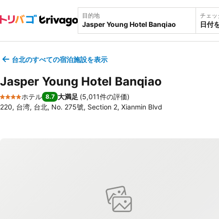
目的地
チェッ
日付
台北のすべての宿泊施設を表示
Jasper Young Hotel Banqiao
ホテル
大満足
(
5,011件の評価
)
8.7
4 ホテルのランク
220, 台湾, 台北, No. 275號, Section 2, Xianmin Blvd