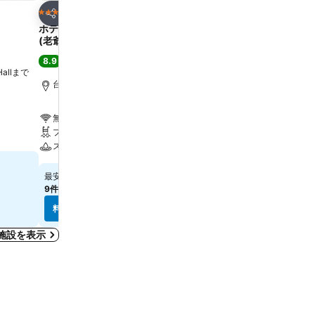
お気に入りに追加
お気に入りに追
ホテル
ホテル
5 ホテルのランク
5 ホテルのランク
シェア
シェア
ホテル ロイヤル ニッコー タイペイ
コスモスホテル台北
(老爺大酒店)
8.5
大満足
(
27,636件の評価
8.9
大満足
(
11,226件の評価
)
 Hallまで
Zhongzheng District,
km
台北, 街の中心まで0.9 km
無料Wi-Fi
無料Wi-Fi
駐車場
プール
エアコン
スパ
￥11,791
最安値
￥17,851
最安値
9件のサイト
の料金を表示
9件のサイト
の料金を表示
料金を表示
料金を表示
施設を表示