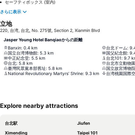
セーフティボックス (室内)
さらに表示
立地
220, 台湾, 台北, No. 275號, Section 2, Xianmin Blvd
Jasper Young Hotel Banqiaoからの距離
Banxin
:
0.4
km
台北ドーム
:
9.
国立台湾博物館
:
5.3
km
国父紀念館
:
9.
中正紀念堂
:
5.5
km
台北101
:
9.7
k
台北
:
5.8
km
台北市立動物
臺灣民眾黨本部舊址
:
5.8
km
国立故宮博物
National Revolutionary Martyrs' Shrine
:
9.3
km
台湾桃園国際
Explore nearby attractions
台北駅
Jiufen
Ximending
Taipei 101