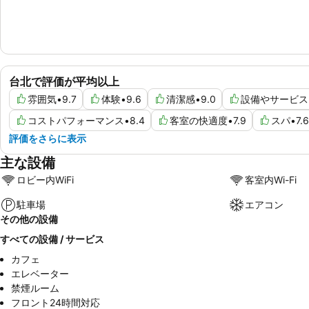
台北で評価が平均以上
雰囲気
•
9.7
体験
•
9.6
清潔感
•
9.0
設備やサービス
コストパフォーマンス
•
8.4
客室の快適度
•
7.9
スパ
•
7.6
評価をさらに表示
主な設備
ロビー内WiFi
客室内Wi-Fi
駐車場
エアコン
その他の設備
すべての設備 / サービス
カフェ
エレベーター
禁煙ルーム
フロント24時間対応