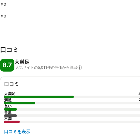
￥0
￥0
口コミ
大満足
8.7
人気サイトの5,011件の評価から算出
口コミ
大満足
満足
良い
普通
不満
口コミを表示