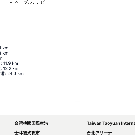
ケーブルテレビ
4
km
4
km
m
園
:
11.9
km
院
:
12.2
km
空港
:
24.9
km
地図を拡大
台湾桃園国際空港
Taiwan Taoyuan Internation
士林観光夜市
台北アリーナ