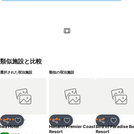
1 / 1
類似施設と比較
選択された宿泊施設
類似の宿泊施設
ホテル
ホテル
ホテル
5 ホテルのランク
4 ホテルのランク
3 ホテルのランク
シェア
お気に入りに追加
シェア
お気に入りに追加
シェア
お気に入
Iwa Hotel
Henann Premier Coast
Bird of Paradise B
Resort
Resort