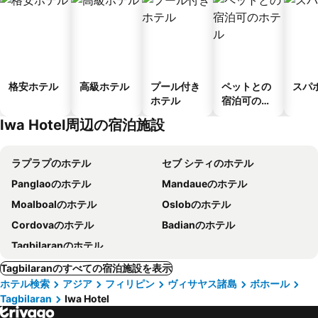
格安ホテル
高級ホテル
プール付き
ペットとの
スパ
ホテル
宿泊可のホ
テル
Iwa Hotel周辺の宿泊施設
ラプラプのホテル
セブ シティのホテル
Panglaoのホテル
Mandaueのホテル
Moalboalのホテル
Oslobのホテル
Cordovaのホテル
Badianのホテル
Tagbilaranのホテル
Tagbilaranのすべての宿泊施設を表示
ホテル検索
アジア
フィリピン
ヴィサヤス諸島
ボホール
Tagbilaran
Iwa Hotel