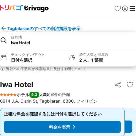
お気に入り
ログイ
メ
Tagbilaranのすべての宿泊施設を表示
目的地
Iwa Hotel
チェックイン/アウト
滞在人数と部屋数
日付を選択
2 人、1 部屋
弊社への手数料が検索結果に及ぼす影響について
Iwa Hotel
シェア
お
ホテル
9.3
大満足
(
9件の評価
)
5 ホテルのランク
0914 J.A. Clarin St, Tagbilaran, 6300, フィリピン
正確な料金を確認するには日付を選択してください
正確な料金を確認するには日付を選択してください
料金を表示
料金を表示