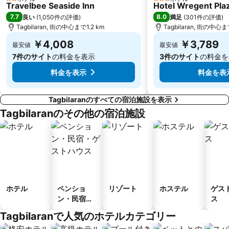
2 ホテルのランク
3 ホテルのランク
Travelbee Seaside Inn
Hotel Wregent Pla
7.7
8.0
良い
(
1,050件の評価
)
満足
(
301件の評価
)
Tagbilaran, 街の中心まで1.2 km
Tagbilaran, 街の中心ま
￥4,008
￥3,789
最安値
最安値
7件のサイト
の料金を表示
3件のサイト
の料金を
料金を表示
料金を表
Tagbilaranのすべての宿泊施設を表示
Tagbilaranのその他の宿泊施設
ホテル
ペンショ
リゾート
ホステル
ゲス
ン・民宿・
ス
ゲストハウ
Tagbilaranで人気のホテルカテゴリー
ス