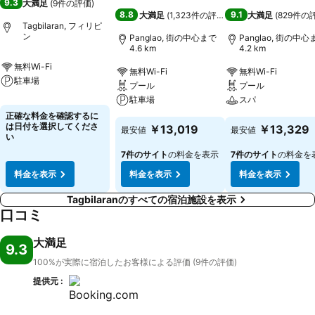
9.3
大満足
(
9件の評価
)
8.8
9.1
大満足
(
1,323件の評価
)
大満足
(
829件の
Tagbilaran, フィリピ
ン
Panglao, 街の中心まで
Panglao, 街の中心
4.6 km
4.2 km
無料Wi-Fi
無料Wi-Fi
無料Wi-Fi
駐車場
プール
プール
駐車場
スパ
正確な料金を確認するに
は日付を選択してくださ
￥13,019
￥13,329
最安値
最安値
い
7件のサイト
の料金を表示
7件のサイト
の料金を
料金を表示
料金を表示
料金を表示
Tagbilaranのすべての宿泊施設を表示
口コミ
大満足
9.3
100%が実際に宿泊したお客様による評価 (9件の評価)
提供元 :