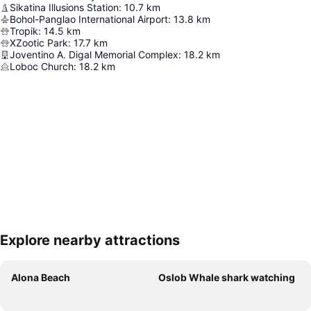
Sikatina Illusions Station
:
10.7
km
Bohol-Panglao International Airport
:
13.8
km
Tropik
:
14.5
km
XZootic Park
:
17.7
km
Joventino A. Digal Memorial Complex
:
18.2
km
Loboc Church
:
18.2
km
Explore nearby attractions
地図を拡大
Alona Beach
Oslob Whale shark watching