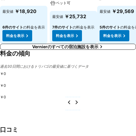
います。また、ミニ冷蔵庫も標準設備となっています。ご滞在をより快
ペット可
適なものにするために、アイロン一式をご用意しています。さらに、直
料金を表示
料金を表示
￥18,920
￥29,569
最安値
最安値
通ダイヤル付電話、TVやWiFi（無料）もあります。バスルームにはシ
料金を表示
￥25,732
最安値
ャワーが付いています。毎日お使いいただけるヘアドライヤー、化粧鏡
や電話をご用意しています。ほかにも、バリアフリーのバスルームを完
6件のサイト
の料金を表示
7件のサイト
の料金を表示
5件のサイト
の料金を
備した車いす対応ルーム10室がご予約可能です。この施設はファミリ
料金を表示
料金を表示
料金を表示
ー用ルーム10室や禁煙の部屋をご提供しています。 スポーツ／レクリ
エーション: フィットネス・スタジオ、ビリヤード、スパ、サウナやハ
Vernierのすべての宿泊施設を表示
マムなどの様々なアクティビティで、変化に富んだご滞在をお楽しみく
料金の傾向
ださい。旅行中もスポーツをお楽しみになりたい方のために、この宿泊
施設ではジョギングをご提供しています。 お食事: 朝食ルームやカフェ
過去30日間におけるトリバゴの最安値に基づくデータ
など多彩なレストランのセレクションをご用意しています。お客さまに
￥0
は、レストラン(ノンスモーカー、アラカルト、子供用高椅子)で素晴ら
しい料理と共にぜいたくな時間を過ごしていただけます。この宿泊施設
￥0
では、一食付き形式でのお食事がご予約可能です。ビュッフェ形式また
はアラカルトのコンチネンタルブレックファストが、好調な一日のスタ
￥0
ートを保証します。ご昼食やご夕食の時間には、アラカルトまたはコー
スメニューをお選びいただけます。テーブルに並べられたグルテンフリ
ーのお食事、ハラル食やヴィーガン食が、お客さまの舌を魅了します。
また、コックは有料でベジタリアンメニューやキッズメニューもご調理
いたします。このホテルはアルコール、ノンアルコールの各種お飲み物
口コミ
をご用意しています。 クレジットカード: 次のクレジットカードを受け