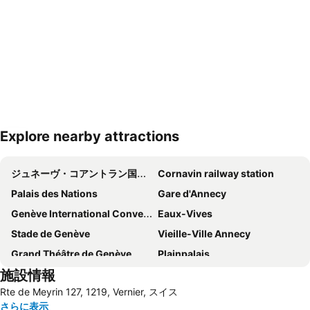
Explore nearby attractions
地図を拡大
ジュネーヴ・コアントラン国際空港
Cornavin railway station
Palais des Nations
Gare d'Annecy
Genève International Convention Centre
Eaux-Vives
Stade de Genève
Vieille-Ville Annecy
Grand Théâtre de Genève
Plainpalais
施設情報
Acacias
CERN
Rte de Meyrin 127, 1219, Vernier, スイス
Lac Léman
Jonction
さらに表示