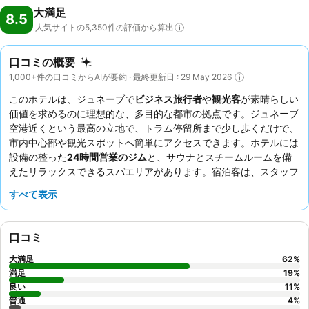
大満足
付けております：アメリカン・エキスプレス、Visa、ダイナーズクラ
8.5
ブ、JCBおよびMasterCard。
人気サイトの5,350件の評価から算出
口コミの概要
1,000+件の口コミからAIが要約 · 最終更新日 : 29 May 2026
このホテルは、ジュネーブで
ビジネス旅行者
や
観光客
が素晴らしい
価値を求めるのに理想的な、多目的な都市の拠点です。ジュネーブ
空港近くという最高の立地で、トラム停留所まで少し歩くだけで、
市内中心部や観光スポットへ簡単にアクセスできます。ホテルには
設備の整った
24時間営業のジム
と、サウナとスチームルームを備
えたリラックスできるスパエリアがあります。宿泊客は、スタッフ
の親切さと、温かい料理と冷たい料理の両方を含む多様な朝食ビュ
すべて表示
ッフェを一貫して高く評価しています。本当に便利な滞在のため
に、無料の
公共交通機関パス
と無料の空港シャトルサービスをご利
用ください。
口コミ
大満足
62
%
満足
19
%
良い
11
%
普通
4
%