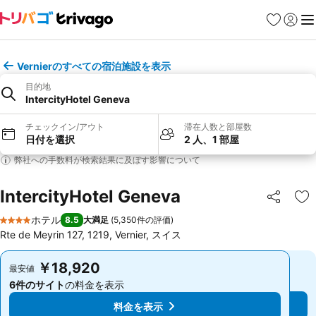
お気に入り
ログイ
メ
Vernierのすべての宿泊施設を表示
目的地
IntercityHotel Geneva
チェックイン/アウト
滞在人数と部屋数
日付を選択
2 人、1 部屋
弊社への手数料が検索結果に及ぼす影響について
IntercityHotel Geneva
シェア
お
ホテル
8.5
大満足
(
5,350件の評価
)
4 ホテルのランク
Rte de Meyrin 127, 1219, Vernier, スイス
￥18,920
￥18,920
最安値
最安値
6件のサイト
の料金を表示
6件のサイト
の料金を表示
料金を表示
料金を表示