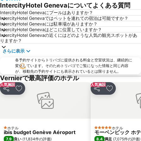
Natural history museum
Annecy cinéma italien
IntercityHotel Genevaについてよくある質問
Noël des Alpes
Pâquis
IntercityHotel Genevaにプールはありますか？
IntercityHotel Genevaではペットを連れての宿泊は可能ですか？
Promenade des Bastions
Champel
IntercityHotel Genevaには駐車場がありますか？
Maison du Parc du Haut-Jura
Les Jardins Secrets
IntercityHotel Genevaはどこに位置していますか？
IntercityHotel Genevaの近くにはどのような人気の観光スポットがあ
Jardins de l'Europe
La Clusaz
りますか？
さらに表示
各予約サイトからトリバゴに提供される料金と空室状況は、継続的に
変化しています。そのためトリバゴでご覧になった情報と同じ内容
が、移動先の予約サイトにも表示されているとは限りません。
Vernierで最高評価のホテル
人気施設
人気施設
シェア
お気に入りに追加
シェア
お気に入りに
ホテル
ホテル
1 ホテルのランク
5 ホテルのランク
ibis budget Genève Aéroport
モーベンピック ホテ
7.9
8.4
良い
(
11,834件の評価
)
満足
(
7,075件の評価
)