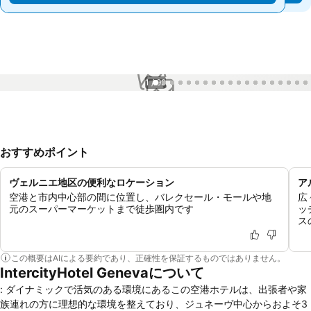
1 / 99
おすすめポイント
ヴェルニエ地区の便利なロケーション
ア
空港と市内中心部の間に位置し、バレクセール・モールや地
広
元のスーパーマーケットまで徒歩圏内です
ッ
ス
この概要はAIによる要約であり、正確性を保証するものではありません。
IntercityHotel Genevaについて
: ダイナミックで活気のある環境にあるこの空港ホテルは、出張者や家
族連れの方に理想的な環境を整えており、ジュネーヴ中心からおよそ3