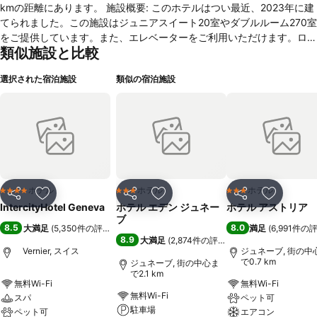
kmの距離にあります。 施設概要: このホテルはつい最近、2023年に建
てられました。この施設はジュニアスイート20室やダブルルーム270室
をご提供しています。また、エレベーターをご利用いただけます。ロビ
類似施設と比較
ーのレセプションの複数の言語を話すスタッフ(英語、ドイツ語、フラ
ンス語)が、チェックイン・チェックアウト時のサポートを行います。
選択された宿泊施設
類似の宿泊施設
この宿泊施設では、歓迎のしるしとしてウェルカムドリンクをご用意し
ています。ファシリティには次のサービスが含まれています：荷物預か
りや金庫。無線LANは共有エリアでご利用いただけます（無料）。こ
のホテルは、お身体の不自由なお客さまにご利用いただける各種設備を
ご用意しています。車いす対応の設備があります。暖炉が居心地の良い
雰囲気をつくりだします。お車でお越しのお客さまは、有料専用駐車場
をご利用いただけます。ほかにも、翻訳サービス、有料のルームサービ
ス、モーニングコールサービス、衣服クリーニングサービスやホテル専
ホテル
ホテル
ホテル
4 ホテルのランク
3 ホテルのランク
3 ホテルのランク
シェア
お気に入りに追加
シェア
お気に入りに追加
シェア
お気に入
用シャトルバスなどをご提供しています。周囲を自転車で散策したいア
IntercityHotel Geneva
ホテル エデン ジュネー
ホテル アストリア
クティブな旅行者の皆さまには、レンタル自転車（有料）をお楽しみい
ブ
8.5
8.0
大満足
(
5,350件の評価
)
満足
(
6,991件の
ただけます。ビジネスエリアには映写機、プロジェクター、フリップチ
8.9
大満足
(
2,874件の評価
)
ャートとペンやコピー機があります。会議サービスは、イベントの開催
Vernier, スイス
ジュネーブ, 街の中
にまつわるすべてについてサポートをご提供します。 客室: お部屋はカ
で0.7 km
ジュネーブ, 街の中心ま
で2.1 km
ーペット敷きで、ダブルベッド、クイーンサイズベッドまたはソファベ
無料Wi-Fi
無料Wi-Fi
ッドが備え付けられています。ご要望に応じて、子供用ベッド（無料）
無料Wi-Fi
スパ
ペット可
をご用意いたします。また、金庫やライティング・デスクをご用意して
駐車場
ペット可
エアコン