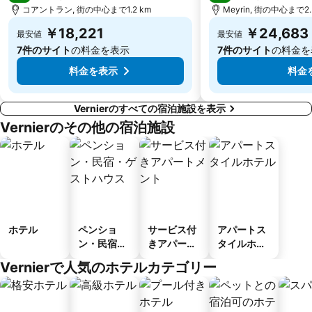
コアントラン, 街の中心まで1.2 km
Meyrin, 街の中心まで2.
￥18,221
￥24,683
最安値
最安値
7件のサイト
の料金を表示
7件のサイト
の料金を
料金を表示
料金
Vernierのすべての宿泊施設を表示
Vernierのその他の宿泊施設
ホテル
ペンショ
サービス付
アパートス
ン・民宿・
きアパート
タイルホテ
ゲストハウ
メント
ル
Vernierで人気のホテルカテゴリー
ス