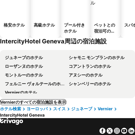
格安ホテル
高級ホテル
プール付き
ペットとの
スパ
ホテル
宿泊可のホ
テル
IntercityHotel Geneva周辺の宿泊施設
ジュネーブのホテル
シャモニ モンブランのホテル
ローザンヌのホテル
コアントランのホテル
モントルーのホテル
アヌシーのホテル
フェルニー ヴォルテールのホテル
シャンベリーのホテル
Vernierのホテル
Vernierのすべての宿泊施設を表示
ホテル検索
ヨーロッパ
スイス
ジュネーブ
Vernier
IntercityHotel Geneva
Facebook
Twitter
Insta
Yo