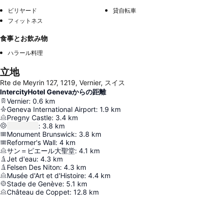
ビリヤード
貸自転車
フィットネス
食事とお飲み物
ハラール料理
立地
Rte de Meyrin 127, 1219, Vernier, スイス
IntercityHotel Genevaからの距離
Vernier
:
0.6
km
Geneva International Airport
:
1.9
km
Pregny Castle
:
3.4
km
:
3.8
km
Monument Brunswick
:
3.8
km
Reformer's Wall
:
4
km
サン＝ピエール大聖堂
:
4.1
km
Jet d'eau
:
4.3
km
Felsen Des Niton
:
4.3
km
Musée d'Art et d'Histoire
:
4.4
km
Stade de Genève
:
5.1
km
Château de Coppet
:
12.8
km