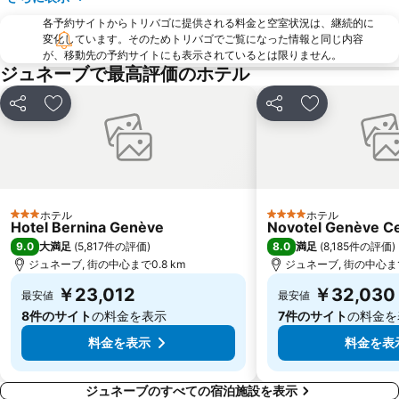
各予約サイトからトリバゴに提供される料金と空室状況は、継続的に
変化しています。そのためトリバゴでご覧になった情報と同じ内容
が、移動先の予約サイトにも表示されているとは限りません。
ジュネーブで最高評価のホテル
シェア
お気に入りに追加
シェア
お気に入りに
ホテル
ホテル
3 ホテルのランク
4 ホテルのランク
Hotel Bernina Genève
Novotel Genève C
9.0
8.0
大満足
(
5,817件の評価
)
満足
(
8,185件の評価
)
ジュネーブ, 街の中心まで0.8 km
ジュネーブ, 街の中心まで
￥23,012
￥32,030
最安値
最安値
8件のサイト
の料金を表示
7件のサイト
の料金を
料金を表示
料金を表
ジュネーブのすべての宿泊施設を表示