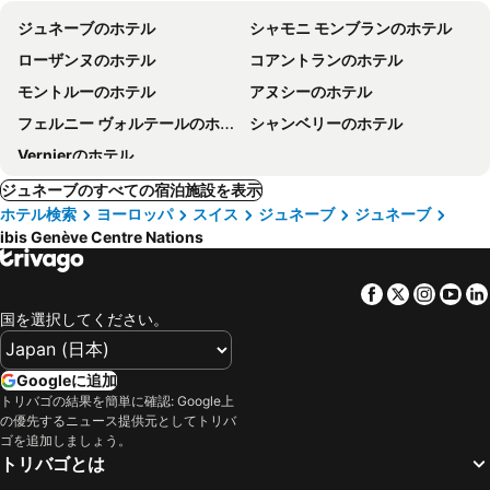
ジュネーブのホテル
シャモニ モンブランのホテル
ローザンヌのホテル
コアントランのホテル
モントルーのホテル
アヌシーのホテル
フェルニー ヴォルテールのホテル
シャンベリーのホテル
Vernierのホテル
ジュネーブのすべての宿泊施設を表示
ホテル検索
ヨーロッパ
スイス
ジュネーブ
ジュネーブ
ibis Genève Centre Nations
Facebook
Twitter
Insta
Yo
国を選択してください。
Googleに追加
トリバゴの結果を簡単に確認: Google上
の優先するニュース提供元としてトリバ
ゴを追加しましょう。
トリバゴとは