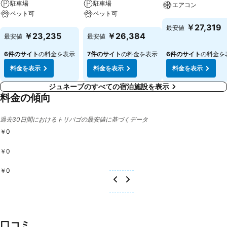
駐車場
駐車場
エアコン
ペット可
ペット可
料金を表示
￥27,319
最安値
料金を表示
料金を表示
￥23,235
￥26,384
最安値
最安値
6件のサイト
の料金を表示
7件のサイト
の料金を表示
6件のサイト
の料金を
料金を表示
料金を表示
料金を表示
ジュネーブのすべての宿泊施設を表示
料金の傾向
過去30日間におけるトリバゴの最安値に基づくデータ
￥0
￥0
￥0
口コミ