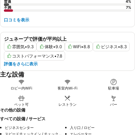
普通
4
%
不満
7
%
口コミを表示
ジュネーブで評価が平均以上
雰囲気
•
9.3
体験
•
9.0
WiFi
•
8.8
ビジネス
•
8.3
コストパフォーマンス
•
7.8
評価をさらに表示
主な設備
ロビー内WiFi
客室内Wi-Fi
駐車場
ペット可
レストラン
バー
その他の設備
すべての設備 / サービス
ビジネスセンター
入り口 / ロビー
スピードチェックイン / チェックアウト
エレベーター