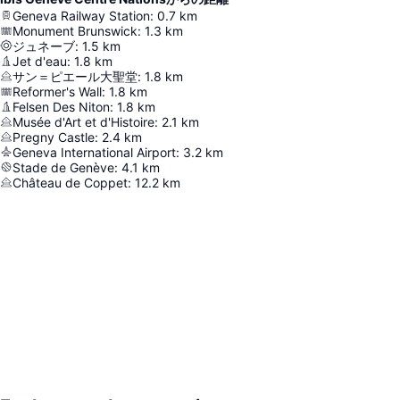
Geneva Railway Station
:
0.7
km
Monument Brunswick
:
1.3
km
ジュネーブ
:
1.5
km
Jet d'eau
:
1.8
km
サン＝ピエール大聖堂
:
1.8
km
Reformer's Wall
:
1.8
km
Felsen Des Niton
:
1.8
km
Musée d'Art et d'Histoire
:
2.1
km
Pregny Castle
:
2.4
km
Geneva International Airport
:
3.2
km
Stade de Genève
:
4.1
km
Château de Coppet
:
12.2
km