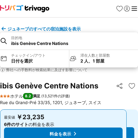
お気に入り
ログイ
メ
ジュネーブのすべての宿泊施設を表示
目的地
ibis Genève Centre Nations
チェックイン/アウト
滞在人数と部屋数
日付を選択
2 人、1 部屋
弊社への手数料が検索結果に及ぼす影響について
ibis Genève Centre Nations
シェア
お
ホテル
8.2
満足
(
13,521件の評価
)
3 ホテルのランク
Rue du Grand-Pré 33/35, 1201, ジュネーブ, スイス
￥23,235
￥23,235
最安値
最安値
6件のサイト
の料金を表示
6件のサイト
の料金を表示
料金を表示
料金を表示