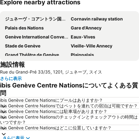
Explore nearby attractions
地図を拡大
ジュネーヴ・コアントラン国際空港
Cornavin railway station
Palais des Nations
Gare d'Annecy
Genève International Convention Centre
Eaux-Vives
Stade de Genève
Vieille-Ville Annecy
Grand Théâtre de Genève
Plainpalais
施設情報
Acacias
CERN
Rue du Grand-Pré 33/35, 1201, ジュネーブ, スイス
Lac Léman
Jonction
さらに表示
Natural history museum
Annecy cinéma italien
ibis Genève Centre Nationsについてよくある質
Noël des Alpes
Pâquis
問
Promenade des Bastions
Champel
ibis Genève Centre Nationsにプールはありますか？
ibis Genève Centre Nationsではペットを連れての宿泊は可能ですか？
Maison du Parc du Haut-Jura
Les Jardins Secrets
ibis Genève Centre Nationsには駐車場がありますか？
ibis Genève Centre Nationsのチェックインとチェックアウトの時間は
Jardins de l'Europe
La Clusaz
いつですか？
ibis Genève Centre Nationsはどこに位置していますか？
さらに表示