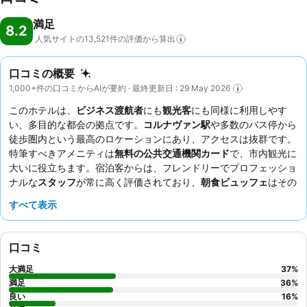
満足
8.2
人気サイトの13,521件の評価から算出
口コミの概要
1,000+件の口コミからAIが要約 · 最終更新日 : 29 May 2026
このホテルは、
ビジネス渡航者
にも
観光客
にも同様に利用しやす
い、多目的な都会の拠点です。
コルナヴァン駅
や多数のバス停から
徒歩圏内という最高のロケーションにあり、アクセスは抜群です。
特筆すべきアメニティは
無料の公共交通機関カード
で、市内観光に
大いに役立ちます。宿泊客からは、フレンドリーでプロフェッショ
ナルな
スタッフ
が常に高く評価されており、
朝食ビュッフェ
はその
種類と質で高評価を得ています。より静かな滞在を希望する場合
すべて表示
は、庭園に面した部屋をリクエストすることをおすすめします。
口コミ
大満足
37
%
満足
36
%
良い
16
%