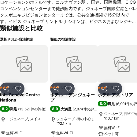
ロケーションのホテルです。コルナヴァン駅 、国連、国際機関、CICG
コンベンションセンターまで徒歩圏内です。ジュネーブ国際空港とパレ
クスポエキジビジョンセンターまでは、公共交通機関で15分以内で
す。イビス ジュネーブ サントル ナシオンは、ビジネスおよびレジャー
類似施設と比較
でのご滞在に最適なホテルです。216の静かな客室と快適性に優れたベ
ッドを完備しています。
選択された宿泊施設
類似の宿泊施設
ホテル
ホテル
ホテル
3 ホテルのランク
3 ホテルのランク
3 ホテルのランク
シェア
お気に入りに追加
シェア
お気に入りに追加
シェア
お気に入
ibis Genève Centre
ホテル エデン ジュネー
ホテル アストリア
Nations
ブ
8.0
満足
(
6,991件の
8.2
8.9
満足
(
13,521件の評価
)
大満足
(
2,874件の評価
)
ジュネーブ, 街の中
で0.7 km
ジュネーブ, スイス
ジュネーブ, 街の中心ま
で2.1 km
無料Wi-Fi
無料Wi-Fi
無料Wi-Fi
ペット可