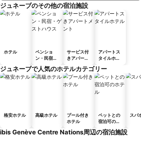
ジュネーブのその他の宿泊施設
ホテル
ペンショ
サービス付
アパートス
ン・民宿・
きアパート
タイルホテ
ゲストハウ
メント
ル
ジュネーブで人気のホテルカテゴリー
ス
格安ホテル
高級ホテル
プール付き
ペットとの
スパ
ホテル
宿泊可のホ
テル
ibis Genève Centre Nations周辺の宿泊施設