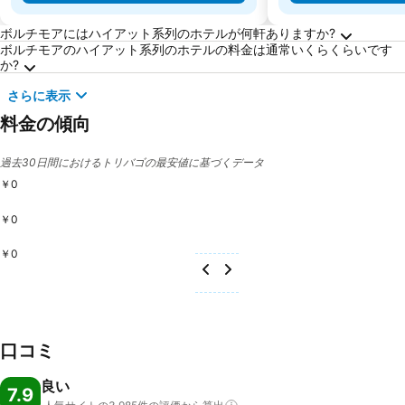
ボルチモアに関するよくある質問
ボルチモアにはハイアット系列のホテルが何軒ありますか?
ボルチモアのハイアット系列のホテルの料金は通常いくらくらいです
か?
さらに表示
料金の傾向
過去30日間におけるトリバゴの最安値に基づくデータ
￥0
￥0
￥0
口コミ
良い
7.9