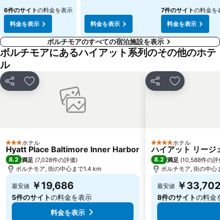
6件のサイト
の料金を表示
7件のサイト
の料金を
料金を表示
料金を表示
料金を表示
ボルチモアのすべての宿泊施設を表示
ボルチモアにあるハイアット系列のその他のホテ
ル
シェア
お気に入りに追加
シェア
お気に入り
ホテル
ホテル
3 ホテルのランク
4 ホテルのランク
Hyatt Place Baltimore Inner Harbor
ハイアット リージ
8.2
8.2
満足
(
7,028件の評価
)
満足
(
10,588件の
ボルチモア, 街の中心まで1.4 km
ボルチモア, 街の中心ま
￥19,686
￥33,70
最安値
最安値
5件のサイト
の料金を表示
8件のサイト
の料金
料金を表示