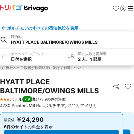
お気に入り
ログイ
メ
ボルチモアのすべての宿泊施設を表示
目的地
HYATT PLACE BALTIMORE/OWINGS MILLS
チェックイン/アウト
滞在人数と部屋数
日付を選択
2 人、1 部屋
弊社への手数料が検索結果に及ぼす影響について
HYATT PLACE
BALTIMORE/OWINGS MILLS
シェア
お
ホテル
7.9
良い
(
3,985件の評価
)
3 ホテルのランク
4730 Painters Mill Rd, ボルチモア, 21117, アメリカ
￥24,290
￥24,290
最安値
最安値
6件のサイト
の料金を表示
6件のサイト
の料金を表示