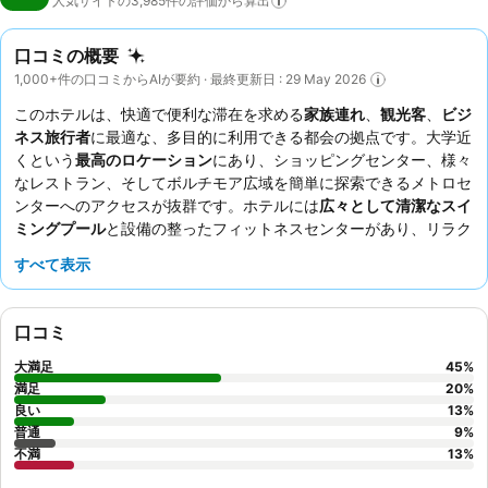
人気サイトの3,985件の評価から算出
口コミの概要
1,000+件の口コミからAIが要約 · 最終更新日 : 29 May 2026
このホテルは、快適で便利な滞在を求める
家族連れ
、
観光客
、
ビジ
ネス旅行者
に最適な、多目的に利用できる都会の拠点です。大学近
くという
最高のロケーション
にあり、ショッピングセンター、様々
なレストラン、そしてボルチモア広域を簡単に探索できるメトロセ
ンターへのアクセスが抜群です。ホテルには
広々として清潔なスイ
ミングプール
と設備の整ったフィットネスセンターがあり、リラク
ゼーションとウェルネスの両方のニーズに応えます。宿泊客は、
プ
すべて表示
ロフェッショナルでフレンドリーなスタッフ
と、温かい料理と冷た
い料理を豊富に取り揃えた美味しくてボリュームたっぷりの
無料の
朝食
を一貫して高く評価しています。より静かな滞在を希望する場
口コミ
合は、庭園に面した部屋をリクエストすることをお勧めします。一
部の客室にはカビ臭や時代遅れの装飾がある場合があります。
大満足
45
%
満足
20
%
良い
13
%
普通
9
%
不満
13
%