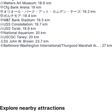
Walters Art Museum
:
18.6
km
Cfg Bank Arena
:
19
km
オリオール・パーク・アット・カムデン・ヤーズ
:
19.2
km
ボルチモア
:
19.4
km
M&T Bank Stadium
:
19.5
km
USS Constellation
:
19.7
km
USS Torsk
:
19.9
km
National Aquarium
:
20
km
USCGC Taney
:
20
km
SS John W. Brown
:
23.7
km
Baltimore-Washington International/Thurgood Marshall Airport
:
27
km
Explore nearby attractions
地図を拡大