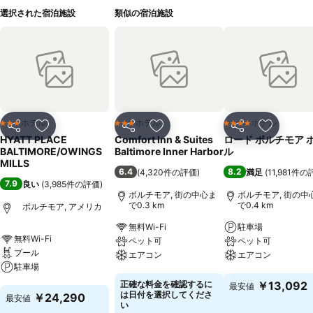
選択された宿泊施設
類似の宿泊施設
ホテル
ホテル
ホテル
3 ホテルのランク
3 ホテルのランク
4 ホテルのランク
シェア
お気に入りに追加
シェア
お気に入りに追加
シェア
お気に入
HYATT PLACE
Comfort Inn & Suites
ロード ボルチモア 
BALTIMORE/OWINGS
Baltimore Inner Harbor
ル
MILLS
6.4
8.2
(
4,320件の評価
)
満足
(
11,981件
7.9
良い
(
3,985件の評価
)
ボルチモア, 街の中心ま
ボルチモア, 街の中
で0.3 km
で0.4 km
ボルチモア, アメリカ
無料Wi-Fi
駐車場
無料Wi-Fi
ペット可
ペット可
プール
エアコン
エアコン
駐車場
料金を表示
料金を表示
正確な料金を確認するに
￥13,092
最安値
料金を表示
は日付を選択してくださ
￥24,290
最安値
い