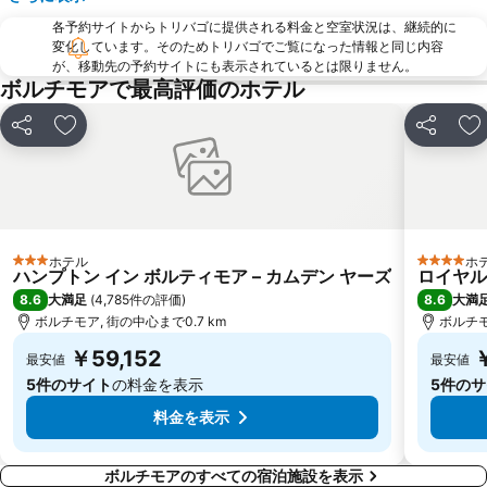
各予約サイトからトリバゴに提供される料金と空室状況は、継続的に
変化しています。そのためトリバゴでご覧になった情報と同じ内容
が、移動先の予約サイトにも表示されているとは限りません。
ボルチモアで最高評価のホテル
シェア
お気に入りに追加
シェア
お
ホテル
ホ
3 ホテルのランク
4 ホテル
ハンプトン イン ボルティモア – カムデン ヤーズ
ロイヤル
8.6
8.6
大満足
(
4,785件の評価
)
大満
ボルチモア, 街の中心まで0.7 km
ボルチモ
￥59,152
最安値
最安値
5件のサイト
の料金を表示
5件の
料金を表示
ボルチモアのすべての宿泊施設を表示