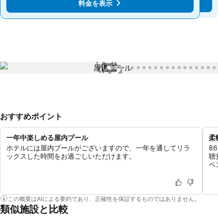
料金を表示
料金を表示
1 / 39
おすすめポイント
一年中楽しめる屋内プール
柔
ホテルには屋内プールがございますので、一年を通してリラ
8
ックスした時間をお過ごしいただけます。
聴
ベ
この概要はAIによる要約であり、正確性を保証するものではありません。
類似施設と比較