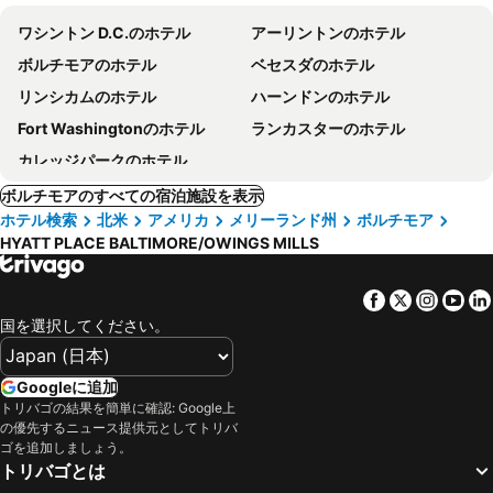
ワシントン D.C.のホテル
アーリントンのホテル
ボルチモアのホテル
ベセスダのホテル
リンシカムのホテル
ハーンドンのホテル
Fort Washingtonのホテル
ランカスターのホテル
カレッジパークのホテル
ボルチモアのすべての宿泊施設を表示
ホテル検索
北米
アメリカ
メリーランド州
ボルチモア
HYATT PLACE BALTIMORE/OWINGS MILLS
Facebook
Twitter
Insta
Yo
国を選択してください。
Googleに追加
トリバゴの結果を簡単に確認: Google上
の優先するニュース提供元としてトリバ
ゴを追加しましょう。
トリバゴとは