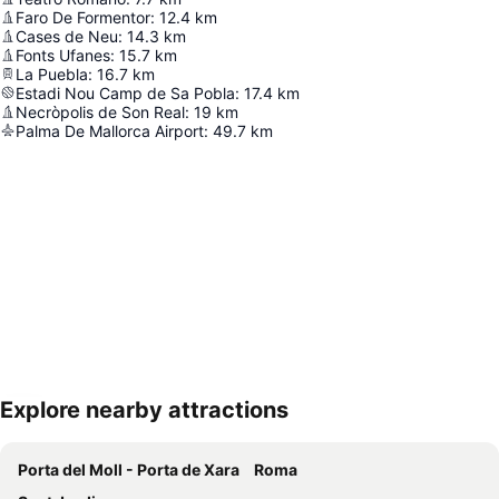
Faro De Formentor
:
12.4
km
Cases de Neu
:
14.3
km
Fonts Ufanes
:
15.7
km
La Puebla
:
16.7
km
Estadi Nou Camp de Sa Pobla
:
17.4
km
Necròpolis de Son Real
:
19
km
Palma De Mallorca Airport
:
49.7
km
Explore nearby attractions
地図を拡大
Porta del Moll - Porta de Xara
Roma