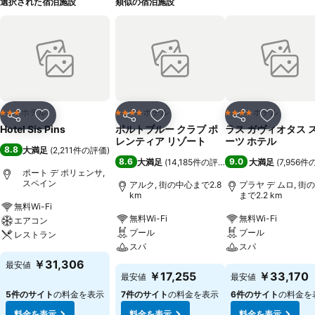
選択された宿泊施設
類似の宿泊施設
ホテル
ホテル
ホテル
3 ホテルのランク
4 ホテルのランク
4 ホテルのランク
シェア
お気に入りに追加
シェア
お気に入りに追加
シェア
お気に入
Hotel Sis Pins
ポルトブルー クラブ ポ
ラス ガヴィオタス 
レンティア リゾート
ーツ ホテル
8.8
大満足
(
2,211件の評価
)
8.6
9.0
大満足
(
14,185件の評価
)
大満足
(
7,956
ポート デ ポリェンサ,
スペイン
アルク, 街の中心まで2.8
プラヤ デ ムロ, 街
km
まで2.2 km
無料Wi-Fi
無料Wi-Fi
無料Wi-Fi
エアコン
プール
プール
レストラン
スパ
スパ
￥31,306
最安値
￥17,255
￥33,170
最安値
最安値
5件のサイト
の料金を表示
7件のサイト
の料金を表示
6件のサイト
の料金を
料金を表示
料金を表示
料金を表示