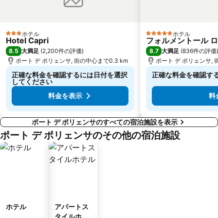
ホテル
ホテル
3 ホテルのランク
5 ホテルのランク
Hotel Capri
フォルメントール ロ
8.5
8.7
大満足
(
2,200件の評価
)
大満足
(
836件の評価
ポート デ ポリェンサ, 街の中心まで0.3 km
ポート デ ポリェンサ, 
正確な料金を確認するには日付を選択
正確な料金を確認す
してください
料金を表示
料
ポート デ ポリェンサのすべての宿泊施設を表示
ポート デ ポリェンサのその他の宿泊施設
ホテル
アパートス
タイルホテ