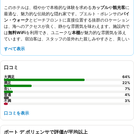
このホテルは、穏やかで本格的な体験を求める
カップル
や
観光客
に
最適な、魅力的な伝統的な隠れ家です。プエルト・ポレンサの
パイ
ン・ウォーク
とビーチフロントに直接位置する抜群のロケーション
は、海へのアクセスが良く、静かな雰囲気を味わえます。施設内で
は
無料WiFi
を利用でき、ユニークな
本棚
が魅力的な雰囲気を添え
ています。宿泊客は、スタッフの並外れた親しみやすさと、美しい
海の景色を望むテラスで提供される種類豊富で質の高い朝食を常に
すべて表示
高く評価しています。思い出に残る滞在にするには、バルコニーか
ら日の出を楽しむために
海の見える部屋
を予約することをお勧めし
ます。
口コミ
大満足
64
%
満足
22
%
良い
7
%
普通
4
%
不満
3
%
口コミを表示
ポート デ ポリェンサで評価が平均以上