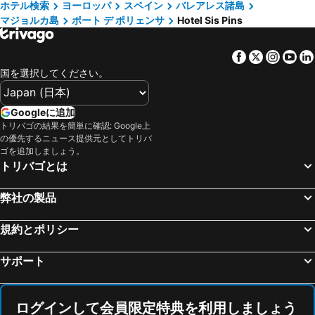
ホテル検索
ヨーロッパ
スペイン
バレアレス諸島
マジョルカ島
ポート デ ポリェンサ
Hotel Sis Pins
Facebook
Twitter
Insta
Yo
国を選択してください。
Googleに追加
トリバゴの結果を簡単に確認: Google上
の優先するニュース提供元としてトリバ
ゴを追加しましょう。
トリバゴとは
弊社の製品
規約とポリシー
サポート
ログインして会員限定特典を利用しましょう