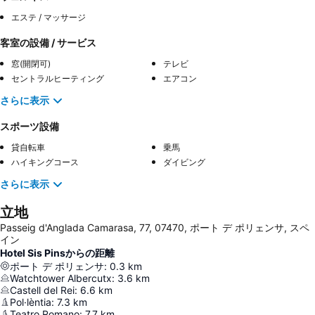
エステ / マッサージ
客室の設備 / サービス
窓(開閉可)
テレビ
セントラルヒーティング
エアコン
さらに表示
スポーツ設備
貸自転車
乗馬
ハイキングコース
ダイビング
さらに表示
立地
Passeig d'Anglada Camarasa, 77, 07470, ポート デ ポリェンサ, スペ
イン
Hotel Sis Pinsからの距離
ポート デ ポリェンサ
:
0.3
km
Watchtower Albercutx
:
3.6
km
Castell del Rei
:
6.6
km
Pol·lèntia
:
7.3
km
Teatro Romano
:
7.7
km