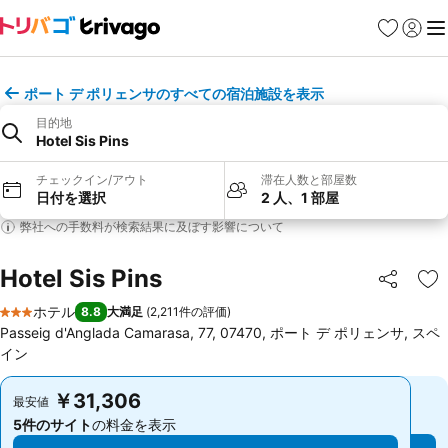
お気に入り
ログイ
メ
ポート デ ポリェンサのすべての宿泊施設を表示
目的地
Hotel Sis Pins
チェックイン/アウト
滞在人数と部屋数
日付を選択
2 人、1 部屋
弊社への手数料が検索結果に及ぼす影響について
Hotel Sis Pins
シェア
お
ホテル
8.8
大満足
(
2,211件の評価
)
3 ホテルのランク
Passeig d'Anglada Camarasa, 77, 07470, ポート デ ポリェンサ, スペ
イン
￥31,306
￥31,306
最安値
最安値
5件のサイト
の料金を表示
5件のサイト
の料金を表示