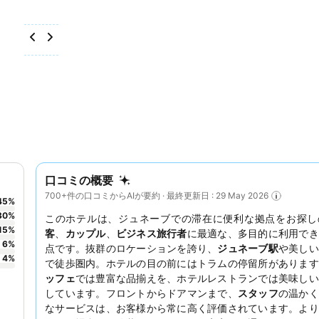
口コミの概要
700+件の口コミからAIが要約 · 最終更新日 : 29 May 2026
45
%
30
%
このホテルは、ジュネーブでの滞在に便利な拠点をお探し
15
%
客
、
カップル
、
ビジネス旅行者
に最適な、多目的に利用でき
6
%
点です。抜群のロケーションを誇り、
ジュネーブ駅
や美しい
4
%
で徒歩圏内。ホテルの目の前にはトラムの停留所があります
ッフェ
では豊富な品揃えを、ホテルレストランでは美味しい
しています。フロントからドアマンまで、
スタッフ
の温かく
なサービスは、お客様から常に高く評価されています。より