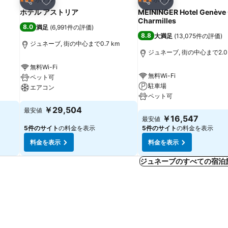
3 ホテルのランク
3 ホテルのランク
シェア
シェア
ホテル アストリア
MEININGER Hotel Genève 
Charmilles
8.0
満足
(
6,991件の評価
)
8.8
大満足
(
13,075件の評価
)
ジュネーブ, 街の中心まで0.7 km
ジュネーブ, 街の中心まで2.0
無料Wi-Fi
無料Wi-Fi
ペット可
駐車場
エアコン
ペット可
料金を表示
￥29,504
最安値
料金を表示
￥16,547
最安値
5件のサイト
の料金を表示
5件のサイト
の料金を表示
料金を表示
料金を表示
ジュネーブのすべての宿泊