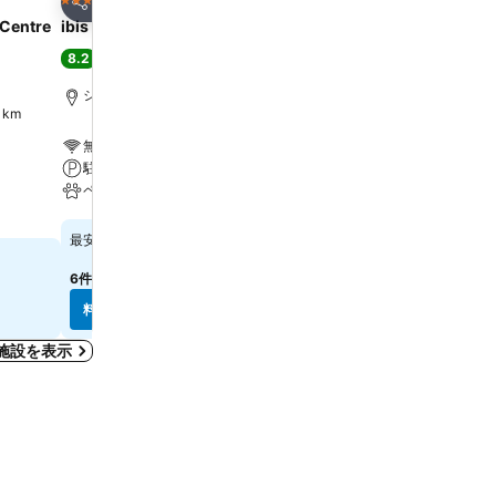
3 ホテルのランク
3 ホテルのランク
シェア
シェア
Centre
ibis Genève Centre Nations
ホテル スイス
8.2
8.5
満足
(
13,521件の評価
)
大満足
(
5,853件の評価
)
ジュネーブ, 街の中心まで1.5 km
ジュネーブ, 街の中心まで0.
 km
無料Wi-Fi
無料Wi-Fi
駐車場
駐車場
ペット可
ペット可
料金を表示
料金を表示
￥23,213
￥28,320
最安値
最安値
6件のサイト
の料金を表示
9件のサイト
の料金を表示
料金を表示
料金を表示
施設を表示