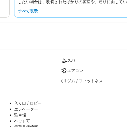
したい場合は、改装されたばかりの客室や、通りに面してい
リクエストすることをおすすめします。
すべて表示
スパ
エアコン
ジム / フィットネス
入り口 / ロビー
エレベーター
駐車場
ペット可
貴重品保管庫