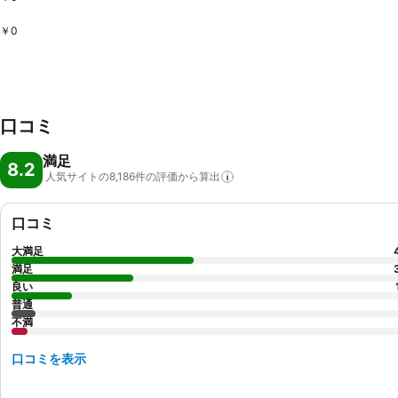
￥0
口コミ
満足
8.2
人気サイトの8,186件の評価から算出
口コミ
大満足
満足
良い
普通
不満
口コミを表示