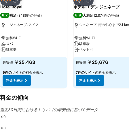
4 ホテルのランク
3 ホテルのランク
シェア
シェア
Hotel Royal
ホテル エデン ジュネーブ
8.2
8.9
満足
(
8,186件の評価
)
大満足
(
2,874件の評価
)
ジュネーブ, スイス
ジュネーブ, 街の中心まで2.1 km
無料Wi-Fi
無料Wi-Fi
スパ
駐車場
駐車場
ペット可
料金を表示
料金を表示
￥25,463
￥25,676
最安値
最安値
9件のサイト
の料金を表示
7件のサイト
の料金を表示
料金を表示
料金を表示
料金の傾向
過去30日間におけるトリバゴの最安値に基づくデータ
￥0
￥0