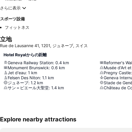
さらに表示
スポーツ設備
フィットネス
立地
Rue de Lausanne 41, 1201, ジュネーブ, スイス
Hotel Royalからの距離
Geneva Railway Station
:
0.4
km
Reformer's Wal
Monument Brunswick
:
0.6
km
Musée d'Art et 
Jet d'eau
:
1
km
Pregny Castle
:
Felsen Des Niton
:
1.1
km
Geneva Interna
ジュネーブ
:
1.2
km
Stade de Gen
サン＝ピエール大聖堂
:
1.4
km
Château de C
Explore nearby attractions