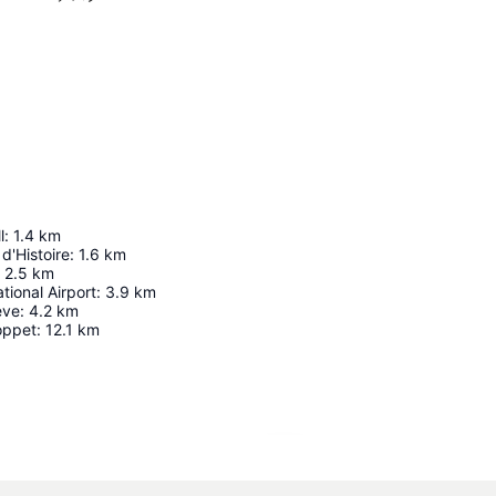
l
:
1.4
km
d'Histoire
:
1.6
km
2.5
km
tional Airport
:
3.9
km
ève
:
4.2
km
oppet
:
12.1
km
地図を拡大