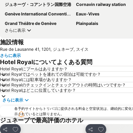
ジュネーヴ・コアントラン国際空港
Cornavin railway station
Genève International Convention Centre
Eaux-Vives
Grand Théâtre de Genève
Plainpalais
さらに表示
施設情報
Rue de Lausanne 41, 1201, ジュネーブ, スイス
さらに表示
Hotel Royalについてよくある質問
Hotel Royalにプールはありますか？
Hotel Royalではペットを連れての宿泊は可能ですか？
Hotel Royalには駐車場がありますか？
Hotel Royalのチェックインとチェックアウトの時間はいつですか？
Hotel Royalはどこに位置していますか？
さらに表示
各予約サイトからトリバゴに提供される料金と空室状況は、継続的に変化
示されているとは限りません。
ジュネーブで最高評価のホテル
お気に入りに追加
お気に入りに追
シェア
シェア