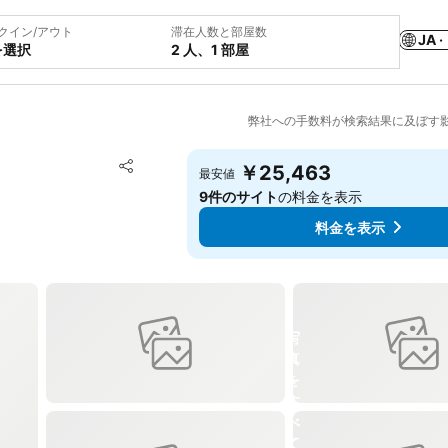
クイン/アウト
滞在人数と部屋数
JA ·
を選択
2 人、1 部屋
弊社への手数料が検索結果に及ぼす
お気に入りに追加
￥25,463
最安値
シェア
9件のサイト
の料金を表示
料金を表示