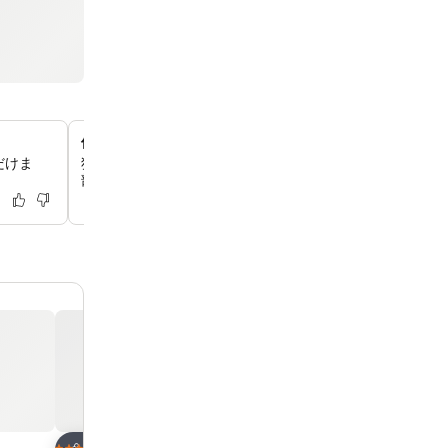
個性豊かな客室タイプ
だけま
独立したリビングルームやプライベートなバルコニー、テ
部屋など、魅力的な客室のレイアウトをご体験いただけま
お気に入りに追加
お気に入りに追
ホテル
ホテル