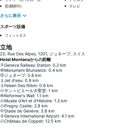
窓(開閉可)
テレビ
さらに表示
スポーツ設備
フィットネス
立地
23, Rue Des Alpes, 1201, ジュネーブ, スイス
Hotel Montanaからの距離
Geneva Railway Station
:
0.2
km
Monument Brunswick
:
0.4
km
ジュネーブ
:
0.8
km
Jet d'eau
:
0.9
km
Felsen Des Niton
:
0.9
km
サン＝ピエール大聖堂
:
1
km
Reformer's Wall
:
1.1
km
Musée d'Art et d'Histoire
:
1.3
km
Pregny Castle
:
2.8
km
Stade de Genève
:
3.8
km
Geneva International Airport
:
4.1
km
Château de Coppet
:
12.5
km