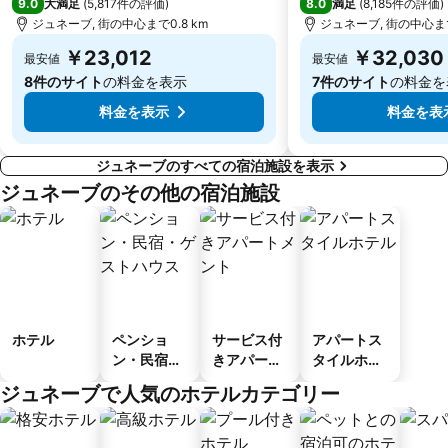
9.0
8.0
大満足
(
5,817件の評価
)
満足
(
8,185件の評価
)
ジュネーブ, 街の中心まで0.8 km
ジュネーブ, 街の中心まで
￥23,012
￥32,030
最安値
最安値
8件のサイト
の料金を表示
7件のサイト
の料金を
料金を表示
料金を表
ジュネーブのすべての宿泊施設を表示
ジュネーブのその他の宿泊施設
ホテル
ペンショ
サービス付
アパートス
ン・民宿・
きアパート
タイルホテ
ゲストハウ
メント
ル
ジュネーブで人気のホテルカテゴリー
ス