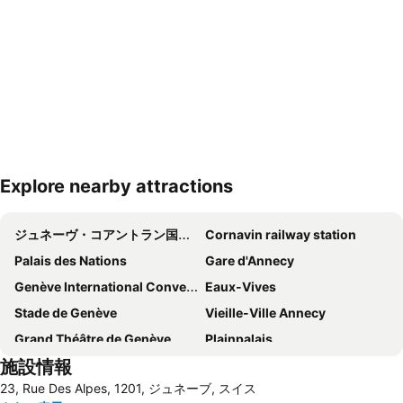
Explore nearby attractions
地図を拡大
ジュネーヴ・コアントラン国際空港
Cornavin railway station
Palais des Nations
Gare d'Annecy
Genève International Convention Centre
Eaux-Vives
Stade de Genève
Vieille-Ville Annecy
Grand Théâtre de Genève
Plainpalais
施設情報
Acacias
CERN
23, Rue Des Alpes, 1201, ジュネーブ, スイス
Lac Léman
Jonction