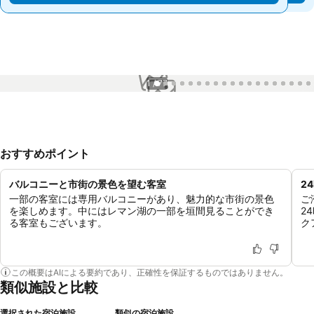
1 / 77
おすすめポイント
バルコニーと市街の景色を望む客室
2
一部の客室には専用バルコニーがあり、魅力的な市街の景色
ご
を楽しめます。中にはレマン湖の一部を垣間見ることができ
2
る客室もございます。
ク
この概要はAIによる要約であり、正確性を保証するものではありません。
類似施設と比較
選択された宿泊施設
類似の宿泊施設