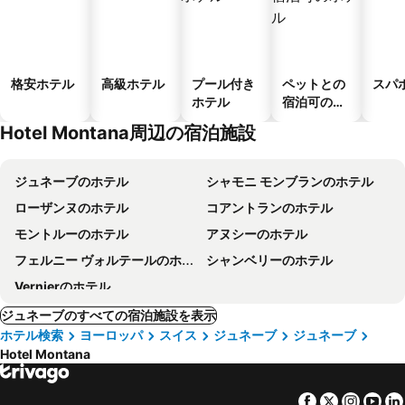
格安ホテル
高級ホテル
プール付き
ペットとの
スパ
ホテル
宿泊可のホ
テル
Hotel Montana周辺の宿泊施設
ジュネーブのホテル
シャモニ モンブランのホテル
ローザンヌのホテル
コアントランのホテル
モントルーのホテル
アヌシーのホテル
フェルニー ヴォルテールのホテル
シャンベリーのホテル
Vernierのホテル
ジュネーブのすべての宿泊施設を表示
ホテル検索
ヨーロッパ
スイス
ジュネーブ
ジュネーブ
Hotel Montana
Facebook
Twitter
Insta
Yo