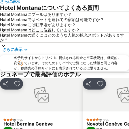
さらに表示
Natural history museum
Annecy cinéma italien
Hotel Montanaについてよくある質問
Noël des Alpes
Sous-Gare - Ouchy
Hotel Montanaにプールはありますか？
Hotel Montanaではペットを連れての宿泊は可能ですか？
Pâquis
Promenade des Bastions
Hotel Montanaには駐車場がありますか？
Champel
Maison du Parc du Haut-Jura
Hotel Montanaはどこに位置していますか？
Hotel Montanaの近くにはどのような人気の観光スポットがあります
Jardins de l'Europe
Les Jardins Secrets
か？
La Clusaz
さらに表示
各予約サイトからトリバゴに提供される料金と空室状況は、継続的に
変化しています。そのためトリバゴでご覧になった情報と同じ内容
が、移動先の予約サイトにも表示されているとは限りません。
ジュネーブで最高評価のホテル
シェア
お気に入りに追加
シェア
お気に入りに
ホテル
ホテル
3 ホテルのランク
4 ホテルのランク
Hotel Bernina Genève
Novotel Genève C