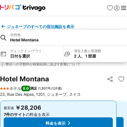
お気に入り
ログイ
メ
ジュネーブのすべての宿泊施設を表示
目的地
Hotel Montana
チェックイン/アウト
滞在人数と部屋数
日付を選択
2 人、1 部屋
弊社への手数料が検索結果に及ぼす影響について
Hotel Montana
シェア
お
ホテル
8.0
満足
(
1,897件の評価
)
3 ホテルのランク
23, Rue Des Alpes, 1201, ジュネーブ, スイス
￥28,206
￥28,206
最安値
最安値
7件のサイト
の料金を表示
7件のサイト
の料金を表示
料金を表示
料金を表示