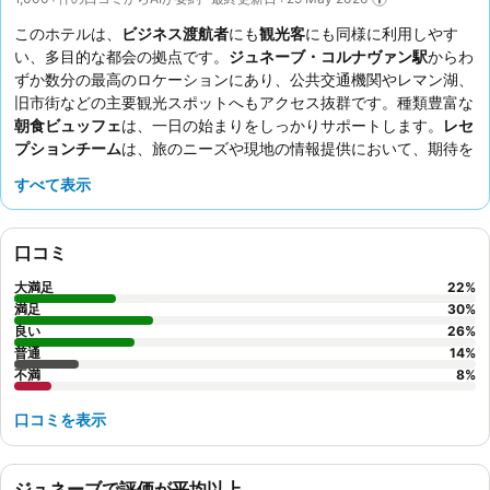
このホテルは、
ビジネス渡航者
にも
観光客
にも同様に利用しやす
い、多目的な都会の拠点です。
ジュネーブ・コルナヴァン駅
からわ
ずか数分の最高のロケーションにあり、公共交通機関やレマン湖、
旧市街などの主要観光スポットへもアクセス抜群です。種類豊富な
朝食ビュッフェ
は、一日の始まりをしっかりサポートします。
レセ
プションチーム
は、旅のニーズや現地の情報提供において、期待を
上回る親切さとフレンドリーさで、常にゲストから高い評価を得て
すべて表示
います。より静かな滞在を希望する場合は、メインストリートに面
していない部屋をリクエストすることをおすすめします。
口コミ
大満足
22
%
満足
30
%
良い
26
%
普通
14
%
不満
8
%
口コミを表示
ジュネーブで評価が平均以上