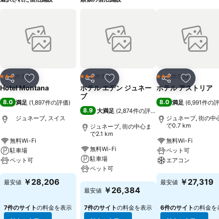
ホテル
ホテル
ホテル
3 ホテルのランク
3 ホテルのランク
3 ホテルのランク
シェア
お気に入りに追加
シェア
お気に入りに追加
シェア
お気に入
Hotel Montana
ホテル エデン ジュネー
ホテル アストリア
ブ
8.0
8.0
満足
(
1,897件の評価
)
満足
(
6,991件の
8.9
大満足
(
2,874件の評価
)
ジュネーブ, スイス
ジュネーブ, 街の中
で0.7 km
ジュネーブ, 街の中心ま
で2.1 km
無料Wi-Fi
無料Wi-Fi
無料Wi-Fi
駐車場
ペット可
駐車場
ペット可
エアコン
ペット可
料金を表示
料金を表示
￥28,206
￥27,319
最安値
最安値
料金を表示
￥26,384
最安値
7件のサイト
の料金を表示
7件のサイト
の料金を表示
6件のサイト
の料金を