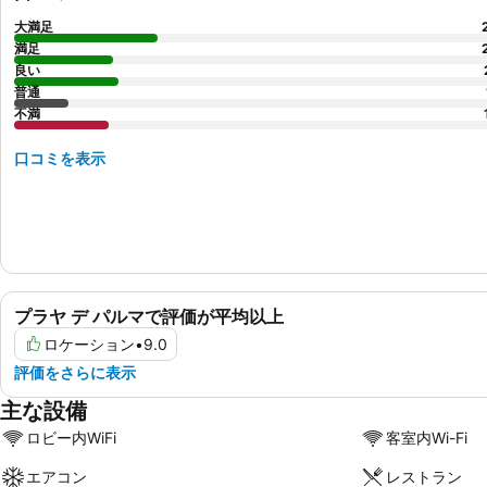
大満足
満足
良い
普通
不満
口コミを表示
プラヤ デ パルマで評価が平均以上
ロケーション
•
9.0
評価をさらに表示
主な設備
ロビー内WiFi
客室内Wi-Fi
エアコン
レストラン