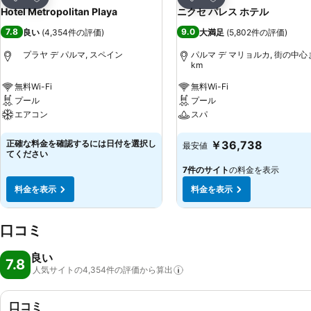
シェア
シェア
Hotel Metropolitan Playa
ニクセ パレス ホテル
7.8
9.0
良い
(
4,354件の評価
)
大満足
(
5,802件の評価
)
プラヤ デ パルマ, スペイン
パルマ デ マリョルカ, 街の中心ま
km
無料Wi-Fi
無料Wi-Fi
プール
プール
エアコン
スパ
料金を表示
料金を表示
正確な料金を確認するには日付を選択し
￥36,738
最安値
てください
7件のサイト
の料金を表示
料金を表示
料金を表示
口コミ
良い
7.8
人気サイトの4,354件の評価から算出
口コミ