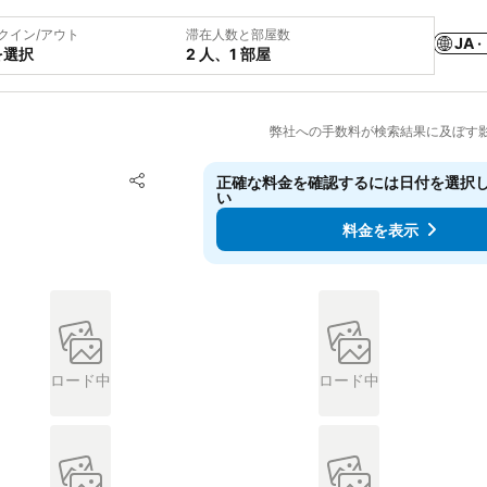
クイン/アウト
滞在人数と部屋数
JA ·
を選択
2 人、1 部屋
弊社への手数料が検索結果に及ぼす
お気に入りに追加
正確な料金を確認するには日付を選択
シェア
い
料金を表示
ロード中
ロード中