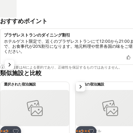
おすすめポイント
プラザレストランのダイニング割引
ホテルゲスト限定で、近くのプラザレストランにて12:00から21:00
で、お食事代が20%割引になります。地元料理や世界各国の味をご堪
ください。
この概要はAIによる要約であり、正確性を保証するものではありません。
類似施設と比較
選択された宿泊施設
類似の宿泊施設
次
お気に入りに追加
お気に入りに追加
ホテル
ホテル
3 ホテルのランク
5 ホテルのランク