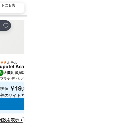
イトにも表
お気に入りに追加
お気に入りに追
ェア
シェア
ホテル
ホテル
 ホテルのランク
4 ホテルのランク
upotel Acapulco Playa - Adults Only
グルーポテル オリ
8
8.0
大満足
(
5,853件の評価
)
満足
(
5,339件の評価
プラヤ デ パルマ, 街の中心まで0.3 km
プラヤ デ パルマ, 街の中
正確な料金を確認す
￥19,996
最安値
してください
5件のサイト
の料金を表示
料金を表
料金を表示
泊施設を表示