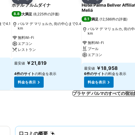
シェア
シェア
ホテル アルムダイナ
Hotel Palma Bellver Affilia
Meliá
8.8
大満足
(
8,225件の評価
)
8.1
満足
(
12,586件の評価
)
で4.1
パルマ デ マリョルカ, 街の中心まで0.4
km
パルマ デ マリョルカ, 街の中
km
無料Wi-Fi
無料Wi-Fi
エアコン
プール
レストラン
エアコン
料金を表示
￥21,819
最安値
料金を表示
￥18,958
最安値
4件のサイト
の料金を表示
6件のサイト
の料金を表示
料金を表示
料金を表示
プラヤ デ パルマのすべての宿
口コミの概要