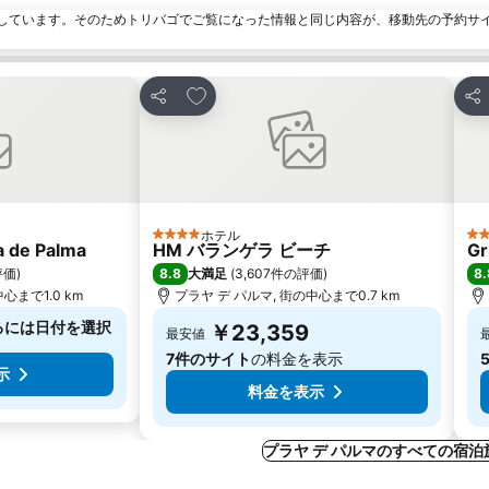
しています。そのためトリバゴでご覧になった情報と同じ内容が、移動先の予約サ
加
お気に入りに追加
シェア
シ
ホテル
4 ホテルのランク
4
a de Palma
HM バランゲラ ビーチ
Gr
8.8
8.
評価
)
大満足
(
3,607件の評価
)
心まで1.0 km
プラヤ デ パルマ, 街の中心まで0.7 km
るには日付を選択
￥23,359
最安値
7件のサイト
の料金を表示
示
料金を表示
プラヤ デ パルマのすべての宿