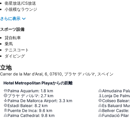
衛星放送/CS放送
小規模なラウンジ
さらに表示
スポーツ設備
貸自転車
乗馬
テニスコート
ダイビング
立地
Carrer de la Mar d'Aral, 6, 07610, プラヤ デ パルマ, スペイン
Hotel Metropolitan Playaからの距離
Palma Aquarium
:
1.8
km
Almudaina Pal
プラヤ デ パルマ
:
2.7
km
Lonja De Palm
Palma De Mallorca Airport
:
3.3
km
Coliseo Balear
:
Estadi Balear
:
8.2
km
Puente De Inca
:
9.6
km
Bellver Castle
:
Palma Cathedral
:
9.8
km
Fundació Pilar