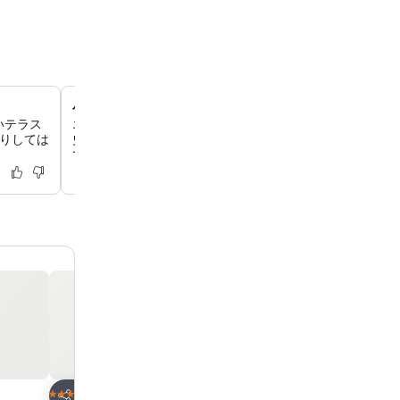
パルマ市内への便利なアクセス
いテラス
エントランスからわずか数メートルの場所にバス停があり
りしては
史的な中心部へ直行する路線がありますので、首都へのア
です。
お気に入りに追加
お気に入りに追
ホテル
ホテル
4 ホテルのランク
5 ホテルのランク