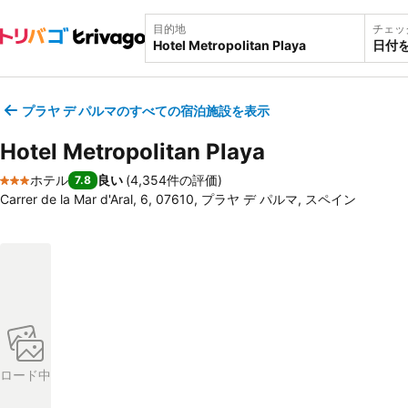
目的地
チェッ
日付
プラヤ デ パルマのすべての宿泊施設を表示
Hotel Metropolitan Playa
ホテル
良い
(
4,354件の評価
)
7.8
3 ホテルのランク
Carrer de la Mar d'Aral, 6, 07610, プラヤ デ パルマ, スペイン
ロード中