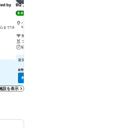
シェア
シェア
ted by
BQ アポロ ホテル
Hotel Costa Azul
8.6
8.7
大満足
(
4,482件の評価
)
大満足
(
6,888件の評価
)
パルマ デ マリョルカ, 街の中心まで6.5
パルマ デ マリョルカ, 街
km
km
心まで1.6
無料Wi-Fi
無料Wi-Fi
プール
プール
駐車場
スパ
料金を表示
料金を表示
￥20,242
￥18,056
最安値
最安値
8件のサイト
の料金を表示
5件のサイト
の料金を表示
料金を表示
料金を表示
泊施設を表示