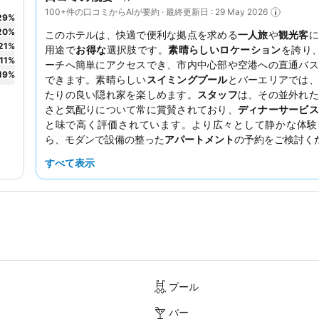
100+件の口コミからAIが要約 · 最終更新日 : 29 May 2026
29
%
20
%
このホテルは、快適で便利な拠点を求める
一人旅
や
観光客
に
21
%
用途で
お得な
選択肢です。
素晴らしいロケーション
を誇り、S
11
%
ーチへ簡単にアクセスでき、市内中心部や空港への直通バス
19
%
できます。素晴らしい
スイミングプール
とバーエリアでは、
たりの良い隠れ家を楽しめます。
スタッフ
は、その並外れた
さと気配りについて常に賞賛されており、
ディナーサービス
と味で高く評価されています。より広々として静かな体験
ら、モダンで設備の整った
アパートメント
の予約をご検討く
すべて表示
プール
バー