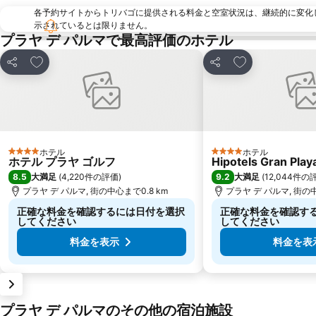
各予約サイトからトリバゴに提供される料金と空室状況は、継続的に変化
示されているとは限りません。
プラヤ デ パルマで最高評価のホテル
お気に入りに追加
お気に入りに追
シェア
シェア
ホテル
ホテル
4 ホテルのランク
4 ホテルのランク
ホテル プラヤ ゴルフ
Hipotels Gran Play
8.5
9.2
大満足
(
4,220件の評価
)
大満足
(
12,044件の
プラヤ デ パルマ, 街の中心まで0.8 km
プラヤ デ パルマ, 街の中
正確な料金を確認するには日付を選択
正確な料金を確認す
してください
してください
料金を表示
料金を表
プラヤ デ パルマのその他の宿泊施設