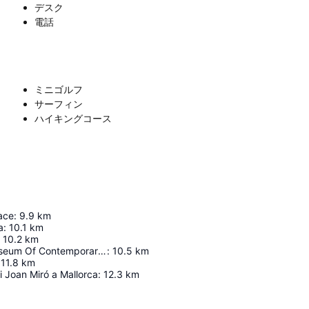
デスク
電話
ミニゴルフ
サーフィン
ハイキングコース
ace
:
9.9
km
a
:
10.1
km
10.2
km
Es Baluard Museum Of Contemporary Art Of Palma
:
10.5
km
11.8
km
 i Joan Miró a Mallorca
:
12.3
km