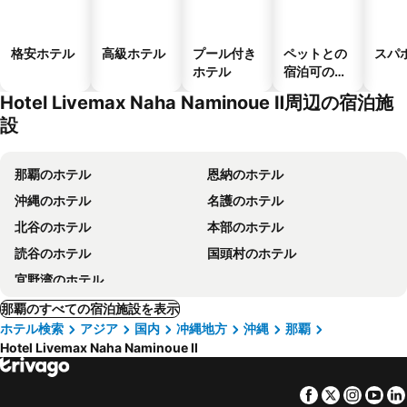
格安ホテル
高級ホテル
プール付き
ペットとの
スパ
ホテル
宿泊可のホ
テル
Hotel Livemax Naha Naminoue Ⅱ周辺の宿泊施
設
那覇のホテル
恩納のホテル
沖縄のホテル
名護のホテル
北谷のホテル
本部のホテル
読谷のホテル
国頭村のホテル
宜野湾のホテル
那覇のすべての宿泊施設を表示
ホテル検索
アジア
国内
冲縄地方
沖縄
那覇
Hotel Livemax Naha Naminoue Ⅱ
Facebook
Twitter
Insta
Yo