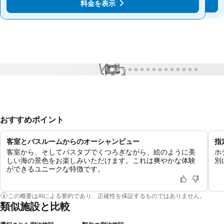
料金を表示
料金を表示
1 / 15
おすすめポイント
客室とバスルームからのオーシャンビュー
指
客室から、そしてバスタブでくつろぎながら、絵のように美
ホ
しい海の景色をお楽しみいただけます。これは爽やかな体験
別
ができるユニークな特徴です。
この概要はAIによる要約であり、正確性を保証するものではありません。
類似施設と比較