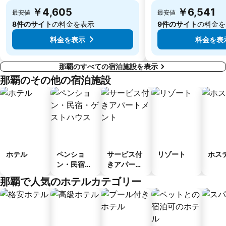
￥4,605
￥6,541
最安値
最安値
8件のサイト
の料金を表示
9件のサイト
の料金を
料金を表示
料金を表
那覇のすべての宿泊施設を表示
那覇のその他の宿泊施設
ホテル
ペンショ
サービス付
リゾート
ホス
ン・民宿・
きアパート
ゲストハウ
メント
那覇で人気のホテルカテゴリー
ス