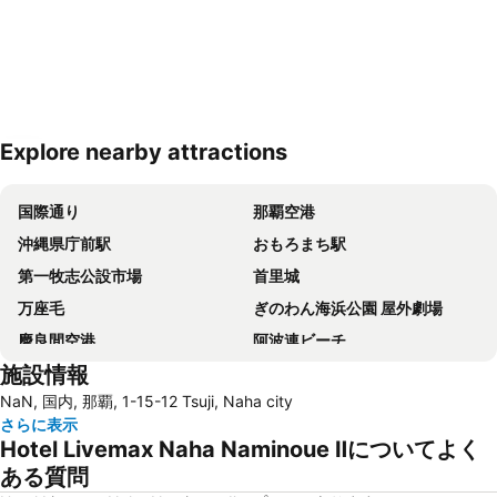
Explore nearby attractions
地図を拡大
国際通り
那覇空港
沖縄県庁前駅
おもろまち駅
第一牧志公設市場
首里城
万座毛
ぎのわん海浜公園 屋外劇場
慶良間空港
阿波連ビーチ
施設情報
平和記念公園‐糸満市
琉球王国のグスク及び関連遺産群
NaN, 国内, 那覇, 1-15-12 Tsuji, Naha city
Fukushu-en Garden
Odd Land
さらに表示
Tomari Iyumachi
Okinawa Prefectural Museum and Art Museum
Hotel Livemax Naha Naminoue Ⅱについてよく
Shureimon
Heiwadori
ある質問