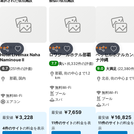
選択された宿泊施設
類似の宿泊施設
ホテル
ホテル
ホテル
3 ホテルのランク
4 ホテルのランク
4 ホテルのランク
シェア
お気に入りに追加
シェア
お気に入りに追加
シェア
お気に入
Hotel Livemax Naha
ロワジールホテル那覇
ベッセルホテルカン
Naminoue Ⅱ
ナ沖縄
7.7
良い
(
6,332件の評価
)
6.7
9.0
(
251件の評価
)
大満足
(
22,38
那覇, 街の中心まで1.2
km
那覇, 国内
北谷, 街の中心まで1.
無料Wi-Fi
無料Wi-Fi
プール
無料Wi-Fi
プール
スパ
エアコン
スパ
￥7,659
最安値
￥3,228
￥16,825
最安値
最安値
11件のサイト
の料金を表
11件のサイト
の料金を
4件のサイト
の料金を表示
示
示