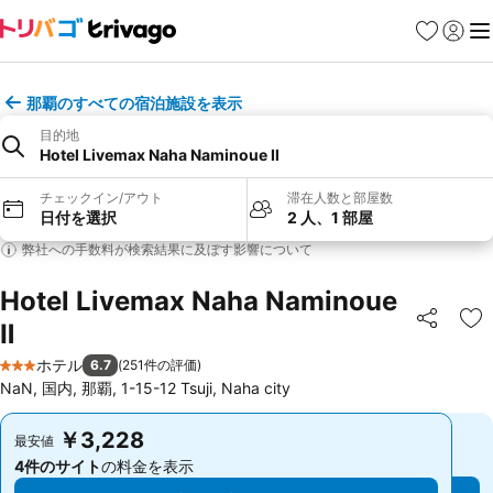
お気に入り
ログイ
メ
那覇のすべての宿泊施設を表示
目的地
Hotel Livemax Naha Naminoue Ⅱ
チェックイン/アウト
滞在人数と部屋数
日付を選択
2 人、1 部屋
弊社への手数料が検索結果に及ぼす影響について
Hotel Livemax Naha Naminoue
Ⅱ
シェア
お
ホテル
6.7
(
251件の評価
)
3 ホテルのランク
NaN, 国内, 那覇, 1-15-12 Tsuji, Naha city
￥3,228
￥3,228
最安値
最安値
4件のサイト
の料金を表示
4件のサイト
の料金を表示