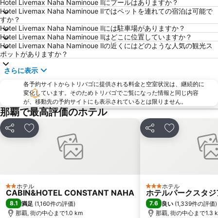
Hotel Livemax Naha Naminoue Ⅱにプールはありますか？
Hotel Livemax Naha Naminoue Ⅱではペットを連れての宿泊は可能で
すか？
Hotel Livemax Naha Naminoue Ⅱには駐車場がありますか？
Hotel Livemax Naha Naminoue Ⅱはどこに位置していますか？
Hotel Livemax Naha Naminoue Ⅱの近くにはどのような人気の観光ス
ポットがありますか？
さらに表示
各予約サイトからトリバゴに提供される料金と空室状況は、継続的に
変化しています。そのためトリバゴでご覧になった情報と同じ内容
が、移動先の予約サイトにも表示されているとは限りません。
那覇で最高評価のホテル
シェア
お気に入りに追加
シェア
お気に入りに
ホテル
ホテル
2 ホテルのランク
3 ホテルのランク
CABIN&HOTEL CONSTANT NAHA
ホテルパークスタジ
8.1
7.6
満足
(
1,160件の評価
)
良い
(
1,339件の評価
)
那覇, 街の中心まで1.0 km
那覇, 街の中心まで1.3 