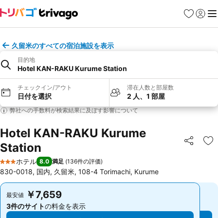
お気に入り
ログイ
メ
久留米のすべての宿泊施設を表示
目的地
Hotel KAN-RAKU Kurume Station
チェックイン/アウト
滞在人数と部屋数
日付を選択
2 人、1 部屋
弊社への手数料が検索結果に及ぼす影響について
Hotel KAN-RAKU Kurume
Station
シェア
お
ホテル
8.0
満足
(
136件の評価
)
3 ホテルのランク
830-0018, 国内, 久留米, 108-4 Torimachi, Kurume
￥7,659
￥7,659
最安値
最安値
3件のサイト
の料金を表示
3件のサイト
の料金を表示