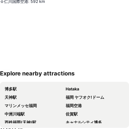
仁川国際空港
:
592
km
Explore nearby attractions
地図を拡大
博多駅
Hataka
天神駅
福岡 ヤフオク!ドーム
マリンメッセ福岡
福岡空港
中洲川端駅
佐賀駅
西鉄福岡(天神)駅
キャナルシティ博多