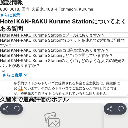
施設情報
福岡 ヤフオク ドーム
久留米駅
830-0018, 国内, 久留米, 108-4 Torimachi, Kurume
マリンワールド海の中道
西鉄久留米駅
さらに表示
福岡国際会議場
福岡国際センター
Hotel KAN-RAKU Kurume Stationについてよく
唐人町駅
西新駅
ある質問
薬院駅
グリーンランド 熊本
Hotel KAN-RAKU Kurume Stationにプールはありますか？
Hotel KAN-RAKU Kurume Stationではペットを連れての宿泊は可能で
大宰府天満宮
姪浜駅
すか？
Hotel KAN-RAKU Kurume Stationには駐車場がありますか？
大濠公園駅
南福岡駅
Hotel KAN-RAKU Kurume Stationはどこに位置していますか？
祇園駅
アクロス福岡
Hotel KAN-RAKU Kurume Stationの近くにはどのような人気の観光ス
ポットがありますか？
東比恵駅
箱崎駅
さらに表示
雑餉隈駅
西鉄平尾駅
各予約サイトからトリバゴに提供される料金と空室状況は、継続的に
白糸の滝
水天宮
変化しています。そのためトリバゴでご覧になった情報と同じ内容
佐賀空港
九州国立博物館
が、移動先の予約サイトにも表示されているとは限りません。
久留米で最高評価のホテル
千代県庁口駅
大牟田市動物園
箱崎宮前駅
桜井二見ヶ浦
シェア
お気に入りに追加
シェア
お
西鉄ホール
愛宕神社
エルガーラホール
大濠公園