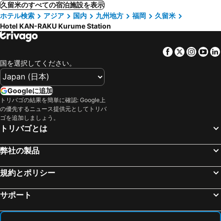
久留米のすべての宿泊施設を表示
ホテル検索
アジア
国内
九州地方
福岡
久留米
Hotel KAN-RAKU Kurume Station
Facebook
Twitter
Insta
Yo
国を選択してください。
Googleに追加
トリバゴの結果を簡単に確認: Google上
の優先するニュース提供元としてトリバ
ゴを追加しましょう。
トリバゴとは
弊社の製品
規約とポリシー
サポート