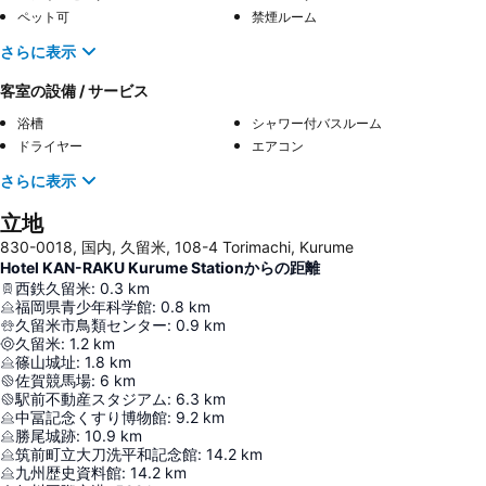
ペット可
禁煙ルーム
さらに表示
客室の設備 / サービス
浴槽
シャワー付バスルーム
ドライヤー
エアコン
さらに表示
立地
830-0018, 国内, 久留米, 108-4 Torimachi, Kurume
Hotel KAN-RAKU Kurume Stationからの距離
西鉄久留米
:
0.3
km
福岡県青少年科学館
:
0.8
km
久留米市鳥類センター
:
0.9
km
久留米
:
1.2
km
篠山城址
:
1.8
km
佐賀競馬場
:
6
km
駅前不動産スタジアム
:
6.3
km
中冨記念くすり博物館
:
9.2
km
勝尾城跡
:
10.9
km
筑前町立大刀洗平和記念館
:
14.2
km
九州歴史資料館
:
14.2
km