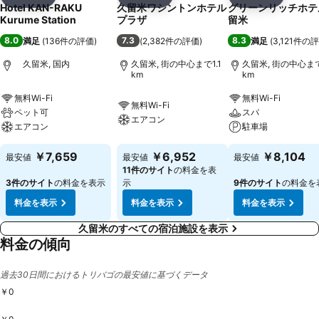
シェア
お気に入りに追加
シェア
お気に入りに追加
シェア
お気に入
Hotel KAN-RAKU
久留米ワシントンホテル
グリーンリッチホテ
Kurume Station
プラザ
留米
8.0
7.3
8.3
満足
(
136件の評価
)
(
2,382件の評価
)
満足
(
3,121件の
久留米, 国内
久留米, 街の中心まで1.1
久留米, 街の中心まで
km
km
無料Wi-Fi
無料Wi-Fi
無料Wi-Fi
ペット可
スパ
エアコン
エアコン
駐車場
￥7,659
￥6,952
￥8,104
最安値
最安値
最安値
11件のサイト
の料金を表
3件のサイト
の料金を表示
示
9件のサイト
の料金を
料金を表示
料金を表示
料金を表示
久留米のすべての宿泊施設を表示
料金の傾向
過去30日間におけるトリバゴの最安値に基づくデータ
￥0