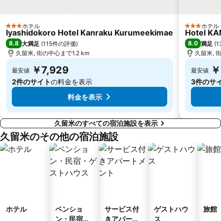
ホテル
ホテル
3 ホテルのランク
3 ホテルの
Iyashidokoro Hotel Kanraku Kurumeekimae
Hotel KA
8.8
8.0
大満足
(
115件の評価
)
満足
(
1
久留米, 街の中心まで1.2 km
久留米, 街
￥7,929
￥
最安値
最安値
2件のサイト
の料金を表示
3件のサ
料金を表示
久留米のすべての宿泊施設を表示
久留米のその他の宿泊施設
ホテル
ペンショ
サービス付
ゲストハウ
旅館
ン・民宿・
きアパート
ス