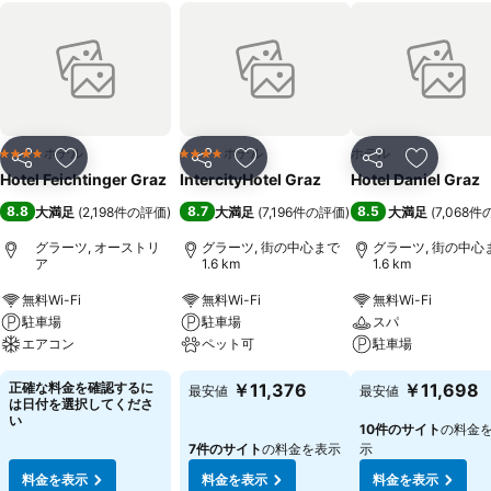
ホテル
ホテル
ホテル
4 ホテルのランク
4 ホテルのランク
シェア
お気に入りに追加
シェア
お気に入りに追加
シェア
お気に入
Hotel Feichtinger Graz
IntercityHotel Graz
Hotel Daniel Graz
8.8
8.7
8.5
大満足
(
2,198件の評価
)
大満足
(
7,196件の評価
)
大満足
(
7,068
グラーツ, オーストリ
グラーツ, 街の中心まで
グラーツ, 街の中心
ア
1.6 km
1.6 km
無料Wi-Fi
無料Wi-Fi
無料Wi-Fi
駐車場
駐車場
スパ
エアコン
ペット可
駐車場
正確な料金を確認するに
￥11,376
￥11,698
最安値
最安値
は日付を選択してくださ
い
10件のサイト
の料金
7件のサイト
の料金を表示
示
料金を表示
料金を表示
料金を表示