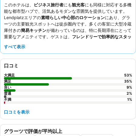
このホテルは、
ビジネス旅行者
にも
観光客
にも同様に対応する多機
能な都市型ハブで、活気あるモダンな雰囲気を提供しています。
Lendplatzエリアの
素晴らしい中心部のロケーション
にあり、グラ
ーツの主要観光スポットへは徒歩圏内です。多くの客室に大型冷蔵
庫付きの
簡易キッチン
が備わっているのは、特に長期滞在にとって
重要なアメニティです。ゲストは、
フレンドリーで効率的なスタッ
フ
と、グルテンフリーのオプションを含む幅広い品揃えの
素晴らし
すべて表示
い朝食ビュッフェ
を一貫して高く評価しています。真に快適な体験
を求めるなら、さらなる利便性のために
ネスプレッソマシン
付きの
部屋をリクエストすることを検討してください。
口コミ
大満足
53
%
満足
35
%
良い
9
%
普通
2
%
不満
1
%
口コミを表示
グラーツで評価が平均以上