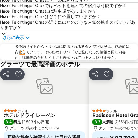
Hotel Feichtinger Grazではペットを連れての宿泊は可能ですか？
Hotel Feichtinger Grazには駐車場がありますか？
Hotel Feichtinger Grazはどこに位置していますか？
Hotel Feichtinger Grazの近くにはどのような人気の観光スポットがあ
りますか？
さらに表示
各予約サイトからトリバゴに提供される料金と空室状況は、継続的に
変化しています。そのためトリバゴでご覧になった情報と同じ内容
が、移動先の予約サイトにも表示されているとは限りません。
グラーツで最高評価のホテル
シェア
お気に入りに追加
シェア
お気に入りに
ホテル
ホテル
4 ホテルのランク
4 ホテルのランク
ホテル ドライ レーベン
Radisson Hotel Gr
8.4
8.7
満足
(
2,503件の評価
)
大満足
(
7,656件の評
グラーツ, 街の中心まで1.1 km
グラーツ, 街の中心まで1.
正確な料金を確認するには日付を選択