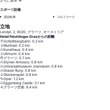
さらに表示
スポーツ設備
貸自転車
ゴルフコース
立地
Lendpl. 2, 8020, グラーツ, オーストリア
Hotel Feichtinger Grazからの距離
Schloßbergbahn
:
0.2
km
Murinsel
:
0.2
km
Kunsthaus
:
0.4
km
Uhrturm
:
0.4
km
グラーツ
:
0.7
km
Styrian Armoury
:
0.8
km
Universalmuseum Joanneum
:
0.8
km
Grazer Burg
:
0.8
km
Glockenspiel
:
0.8
km
Oper
:
1.2
km
Eggenberg Castle
:
3.1
km
グラーツ空港
:
9.4
km