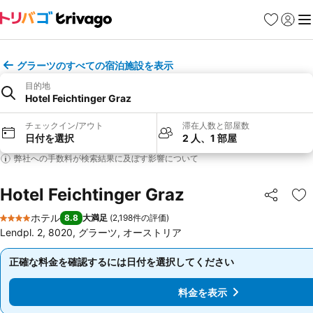
お気に入り
ログイ
メ
グラーツのすべての宿泊施設を表示
目的地
Hotel Feichtinger Graz
チェックイン/アウト
滞在人数と部屋数
日付を選択
2 人、1 部屋
弊社への手数料が検索結果に及ぼす影響について
Hotel Feichtinger Graz
シェア
お
ホテル
8.8
大満足
(
2,198件の評価
)
4 ホテルのランク
Lendpl. 2, 8020, グラーツ, オーストリア
正確な料金を確認するには日付を選択してください
正確な料金を確認するには日付を選択してください
料金を表示
料金を表示