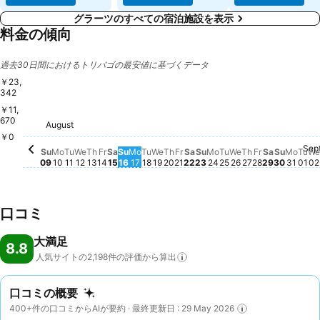
グラーツのすべての宿泊施設を表示
料金の傾向
過去30日間におけるトリバゴの最安値に基づくデータ
￥23,
342
￥11,
Saturday, August 15
￥23,342
Friday, August 21
￥22,740
Saturday, August 22
￥21,969
Saturday,
￥22,084
Friday, Aug
￥21,929
670
Friday, August 14
￥21,519
Tuesday, August 18
￥21,143
Thursday, August 13
￥20,424
Thursday, August 20
￥20,441
Thursday, Au
￥20,424
Wednesday, Au
￥20,154
Monday, August 17
￥19,861
Monday, August 10
￥19,786
Tuesday, August 11
￥19,728
Wednesday, August 12
￥19,786
Wednesday, August 19
￥19,761
Monday, August 24
￥19,664
Tuesday, August 
￥19,786
August
Sunday
￥18,60
Sunday, August 09
￥18,045
Sunday, August 23
￥18,143
Sunday, August 16
￥17,694
￥0
Sep
Mond
この
Tu
こ
W
Su
Mo
Tu
We
Th
Fr
Sa
Su
Mo
Tu
We
Th
Fr
Sa
Su
Mo
Tu
We
Th
Fr
Sa
Su
Mo
Tu
We
09
10
11
12
13
14
15
16
17
18
19
20
21
22
23
24
25
26
27
28
29
30
31
01
02
口コミ
大満足
8.8
人気サイトの2,198件の評価から算出
口コミの概要
400+件の口コミからAIが要約 · 最終更新日 : 29 May 2026