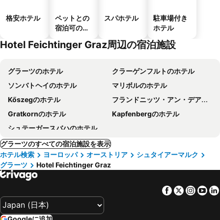
格安ホテル
ペットとの
スパホテル
駐車場付き
宿泊可のホ
ホテル
テル
Hotel Feichtinger Graz周辺の宿泊施設
グラーツのホテル
クラーゲンフルトのホテル
ソンバトヘイのホテル
マリボルのホテル
Kőszegのホテル
フランドニッツ・アン・デア・タイヒャルムのホテル
Gratkornのホテル
Kapfenbergのホテル
シュテーガースバハのホテル
グラーツのすべての宿泊施設を表示
ホテル検索
ヨーロッパ
オーストリア
シュタイアーマルク
グラーツ
Hotel Feichtinger Graz
Facebook
Twitter
Insta
Yo
Googleに追加