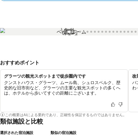
1 / 33
おすすめポイント
グラーツの観光スポットまで徒歩圏内です
改
クンストハウス・グラーツ、ムール島、シュロスベルク、歴
バ
史的な旧市街など、グラーツの主要な観光スポットの多くへ
わ
は、ホテルから歩いてすぐの距離にございます。
この概要はAIによる要約であり、正確性を保証するものではありません。
類似施設と比較
選択された宿泊施設
類似の宿泊施設