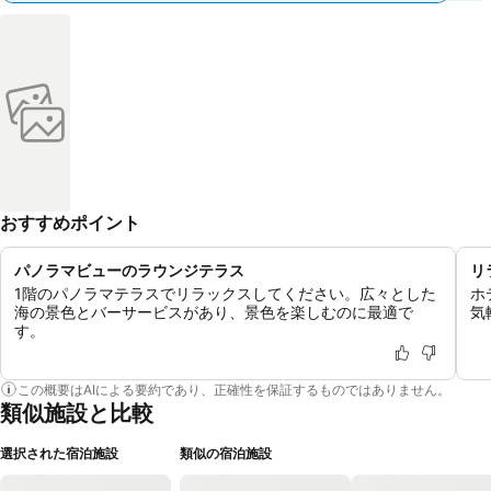
おすすめポイント
パノラマビューのラウンジテラス
リ
1階のパノラマテラスでリラックスしてください。広々とした
ホ
海の景色とバーサービスがあり、景色を楽しむのに最適で
気
す。
この概要はAIによる要約であり、正確性を保証するものではありません。
類似施設と比較
選択された宿泊施設
類似の宿泊施設