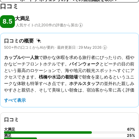
口コミ
大満足
8.5
人気サイトの2,200件の評価から算出
口コミの概要
500+件の口コミからAIが要約 · 最終更新日 : 29 May 2026
カップル
や
一人旅
で静かな休暇を求める旅行者にぴったりの、穏や
かなビーチフロントホテルです。
パインウォーク
とビーチの目の前
という最高のロケーションで、海や地元の観光スポットへすぐにア
クセスできます。
桟橋や水辺の着陸場
で朝食を楽しめるというユニ
ークな体験も特筆すべき点です。
ホテルスタッフ
の並外れた親しみ
やすさと親切さ、そして美味しい朝食は、宿泊客から常に高く評価
されています。より静かな滞在を希望する場合は、庭園に面した部
すべて表示
屋をリクエストすることをおすすめします。
口コミ
大満足
67
%
満足
25
%