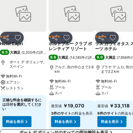
ホテル
ホテル
ホテル
3 ホテルのランク
4 ホテルのランク
4 ホテルのランク
シェア
お気に入りに追加
シェア
お気に入りに追加
シェア
お気に入
Hotel Capri
ポルトブルー クラブ ポ
ラス ガヴィオタス 
レンティア リゾート
ーツ ホテル
8.5
大満足
(
2,200件の評価
)
8.6
9.0
大満足
(
14,185件の評価
)
大満足
(
7,956
ポート デ ポリェンサ,
スペイン
アルク, 街の中心まで2.8
プラヤ デ ムロ, 街
km
まで2.2 km
無料Wi-Fi
無料Wi-Fi
無料Wi-Fi
エアコン
プール
プール
レストラン
スパ
スパ
正確な料金を確認するに
は日付を選択してくださ
￥19,070
￥33,118
最安値
最安値
い
3件のサイト
の料金を表示
6件のサイト
の料金を
料金を表示
料金を表示
料金を表示
ポート デ ポリェンサのすべての宿泊施設を表示