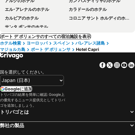
アルクのホテル
カン パスティリャのホテル
エル･アレナルのホテル
カラドールのホテル
カルビアのホテル
コロニア サント ホルディのホテル
サンタ ポンサのホテル
ポート デ ポリェンサのすべての宿泊施設を表示
ホテル検索
ヨーロッパ
スペイン
バレアレス諸島
マジョルカ島
ポート デ ポリェンサ
Hotel Capri
Facebook
Twitter
Insta
Yo
国を選択してください。
Googleに追加
トリバゴの結果を簡単に確認: Google上
の優先するニュース提供元としてトリバ
ゴを追加しましょう。
トリバゴとは
弊社の製品