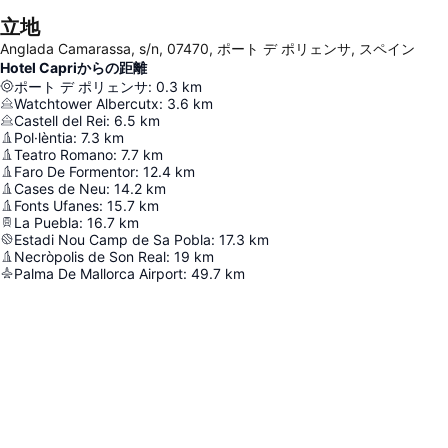
立地
Anglada Camarassa, s/n, 07470, ポート デ ポリェンサ, スペイン
Hotel Capriからの距離
ポート デ ポリェンサ
:
0.3
km
Watchtower Albercutx
:
3.6
km
Castell del Rei
:
6.5
km
Pol·lèntia
:
7.3
km
Teatro Romano
:
7.7
km
Faro De Formentor
:
12.4
km
Cases de Neu
:
14.2
km
Fonts Ufanes
:
15.7
km
La Puebla
:
16.7
km
Estadi Nou Camp de Sa Pobla
:
17.3
km
Necròpolis de Son Real
:
19
km
Palma De Mallorca Airport
:
49.7
km