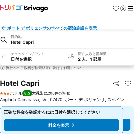
お気に入り
ログイ
メ
ポート デ ポリェンサのすべての宿泊施設を表示
目的地
Hotel Capri
チェックイン/アウト
滞在人数と部屋数
日付を選択
2 人、1 部屋
弊社への手数料が検索結果に及ぼす影響について
Hotel Capri
シェア
お
ホテル
8.5
大満足
(
2,200件の評価
)
3 ホテルのランク
Anglada Camarassa, s/n, 07470, ポート デ ポリェンサ, スペイン
正確な料金を確認するには日付を選択してください
正確な料金を確認するには日付を選択してください
料金を表示
料金を表示