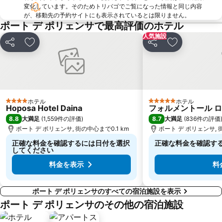
変化しています。そのためトリバゴでご覧になった情報と同じ内容
が、移動先の予約サイトにも表示されているとは限りません。
ポート デ ポリェンサで最高評価のホテル
人気施設
シェア
お気に入りに追加
シェア
お気に入りに
ホテル
ホテル
4 ホテルのランク
5 ホテルのランク
Hoposa Hotel Daina
フォルメントール ロ
8.8
8.7
大満足
(
1,559件の評価
)
大満足
(
836件の評価
ポート デ ポリェンサ, 街の中心まで0.1 km
ポート デ ポリェンサ, 
正確な料金を確認するには日付を選択
正確な料金を確認す
してください
料金を表示
料
ポート デ ポリェンサのすべての宿泊施設を表示
ポート デ ポリェンサのその他の宿泊施設