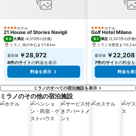
Bovisa
Lampugnano Metro Station
Rho Fiera Metro Station
10 Corso Como
ナヴィーリ
Case Nuove
ホテル
ホテル
Castello
Porta Genova
4 ホテルのランク
4 ホテルのランク
21 House of Stories Navigli
Golf Hotel Milano
Comasina Metro Station
Centro storico
9.0
8.1
大満足
(
4,515件の評価
)
満足
(
2,307件の評価
)
ミラノ, 街の中心まで1.8 km
ミラノ大聖堂まで0.2 k
Lambrate
Isola
￥28,972
￥22,208
最安値
最安値
Forlanini Park
Porta Magenta
8件のサイト
の料金を表示
7件のサイト
の料金を
料金を表示
料金を表
ミラノのすべての宿泊施設を表示
ミラノのその他の宿泊施設