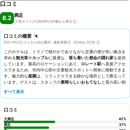
口コミ
満足
8.2
人気サイトの1,606件の評価から算出
口コミの概要
500+件の口コミからAIが要約 · 最終更新日 : 29 May 2026
このホテルは、ミラノで穏やかでありながら交通の便が良い拠点を
求める
観光客
や
カップル
に最適な、
落ち着いた都会の隠れ家
を提供
しています。最高のロケーションにあり、
ロレート駅
へ直接アクセ
スできるため、市内中心部や主要観光スポットへ簡単に移動できま
す。魅力的な
庭園
は、リラックスできる静かな場所として際立って
います。ゲストは、スタッフの
素晴らしいおもてなし
と質の高い朝
食、特に美味しいカプチーノ、そして静かな庭園で食事を楽しめる
すべて表示
オプションを一貫して高く評価しています。より広い空間と美しい
内装を求める方には、
スーペリアルーム
の選択を強くお勧めしま
す。
口コミ
大満足
42
%
満足
37
%