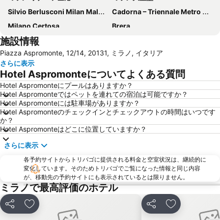
Silvio Berlusconi Milan Malpensa Airport
Cadorna – Triennale Metro Station
Milano Certosa
Brera
施設情報
Stazione di Bergamo
Centro Direzionale di Milano
Piazza Aspromonte, 12/14, 20131, ミラノ, イタリア
コモ湖
Bergamo Città Alta
さらに表示
San Babila
Duomo Metro Station
Hotel Aspromonteについてよくある質問
フィエラミラノシティ
Porta Venezia
Hotel Aspromonteにプールはありますか？
Hotel Aspromonteではペットを連れての宿泊は可能ですか？
オーリオ・アル・セーリオ空港
Caiazzo Metro Station
Hotel Aspromonteには駐車場がありますか？
旧市街
Mediolanum Forum
Hotel Aspromonteのチェックインとチェックアウトの時間はいつです
か？
Stazione Milano Lambrate
Museo del Duomo di Milano
Hotel Aspromonteはどこに位置していますか？
サンタ・マリア・デッレ・グラツィエ教会
Lotto - Fieramilanocity Metro Station
さらに表示
サンタマリア デッレ グラツィエ教会
De Angeli Metro Station
各予約サイトからトリバゴに提供される料金と空室状況は、継続的に
サン シーロ
Assago Milanofiori Forum Metro Station
変化しています。そのためトリバゴでご覧になった情報と同じ内容
が、移動先の予約サイトにも表示されているとは限りません。
ヴィットーリオ・エマヌエーレ2世のガッレリア
Bicocca
ミラノで最高評価のホテル
Naviglio Grande
Città Studi
シェア
お気に入りに追加
シェア
お気に入りに
Galleria Milano
Teatro alla Scala