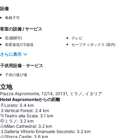
設備
車椅子可
客室の設備 / サービス
窓(開閉可)
テレビ
衛星放送/CS放送
セーフティボックス (室内)
さらに表示
子供用設備・サービス
子供の遊び場
立地
Piazza Aspromonte, 12/14, 20131, ミラノ, イタリア
Hotel Aspromonteからの距離
Loreto
:
0.4
km
Vertical Forest
:
2.4
km
Teatro alla Scala
:
3.1
km
ミラノ
:
3.2
km
Milan Cathedral
:
3.2
km
Galleria Vittorio Emanuele Secondo
:
3.2
km
Sforza Castle
:
3.6
km