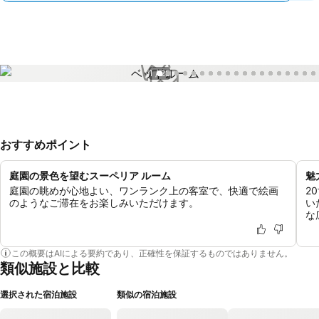
1 / 28
おすすめポイント
庭園の景色を望むスーペリア ルーム
魅
庭園の眺めが心地よい、ワンランク上の客室で、快適で絵画
2
のようなご滞在をお楽しみいただけます。
い
な
この概要はAIによる要約であり、正確性を保証するものではありません。
類似施設と比較
選択された宿泊施設
類似の宿泊施設