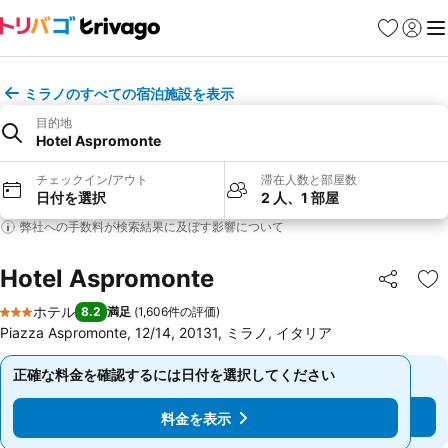
お気に入り
ログイ
メ
ミラノのすべての宿泊施設を表示
目的地
Hotel Aspromonte
チェックイン/アウト
滞在人数と部屋数
日付を選択
2 人、1 部屋
弊社への手数料が検索結果に及ぼす影響について
Hotel Aspromonte
シェア
お
ホテル
8.2
満足
(
1,606件の評価
)
3 ホテルのランク
Piazza Aspromonte, 12/14, 20131, ミラノ, イタリア
正確な料金を確認するには日付を選択してください
正確な料金を確認するには日付を選択してください
料金を表示
料金を表示