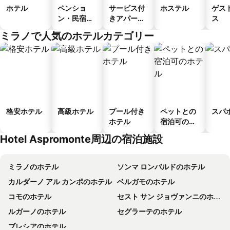
ホテル
ペンショ
サービス付
ホステル
ゲス
ン・民宿・
きアパート
ス
ゲストハウ
メント
ミラノで人気のホテルカテゴリー
ス
格安ホテル
高級ホテル
プール付き
ペットとの
スパ
ホテル
宿泊可のホ
テル
Hotel Aspromonte周辺の宿泊施設
ミラノのホテル
ソンマ ロンバルドのホテル
カルダーノ アル カンポのホテル
ベルガモのホテル
コモのホテル
セスト サン ジョヴァンニのホテル
ルガーノのホテル
セグラーテのホテル
ブレシアのホテル