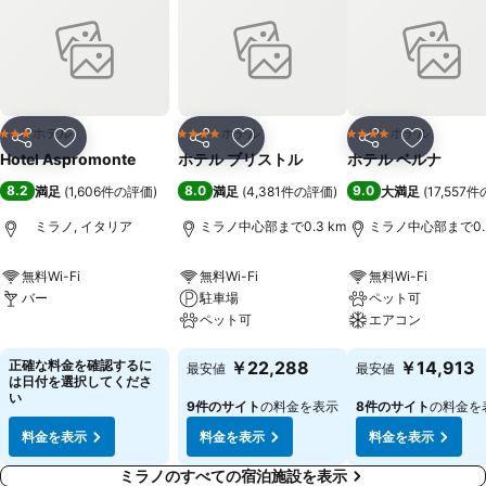
ホテル
ホテル
ホテル
3 ホテルのランク
4 ホテルのランク
4 ホテルのランク
シェア
お気に入りに追加
シェア
お気に入りに追加
シェア
お気に入
Hotel Aspromonte
ホテル ブリストル
ホテル ベルナ
8.2
8.0
9.0
満足
(
1,606件の評価
)
満足
(
4,381件の評価
)
大満足
(
17,557
ミラノ, イタリア
ミラノ中心部まで0.3 km
ミラノ中心部まで0.3
無料Wi-Fi
無料Wi-Fi
無料Wi-Fi
バー
駐車場
ペット可
ペット可
エアコン
料金を表示
料金を表示
料金を表示
正確な料金を確認するに
￥22,288
￥14,913
最安値
最安値
は日付を選択してくださ
い
9件のサイト
の料金を表示
8件のサイト
の料金を
料金を表示
料金を表示
料金を表示
ミラノのすべての宿泊施設を表示