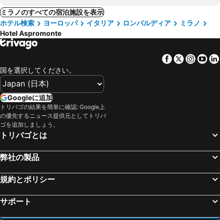
ミラノのすべての宿泊施設を表示
ホテル検索
ヨーロッパ
イタリア
ロンバルディア
ミラノ
Hotel Aspromonte
Facebook
Twitter
Insta
Yo
国を選択してください。
Googleに追加
トリバゴの結果を簡単に確認: Google上
の優先するニュース提供元としてトリバ
ゴを追加しましょう。
トリバゴとは
弊社の製品
規約とポリシー
サポート