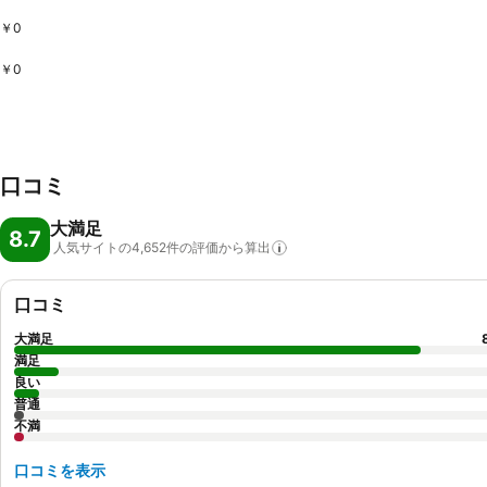
￥0
￥0
口コミ
大満足
8.7
人気サイトの4,652件の評価から算出
口コミ
大満足
満足
良い
普通
不満
口コミを表示