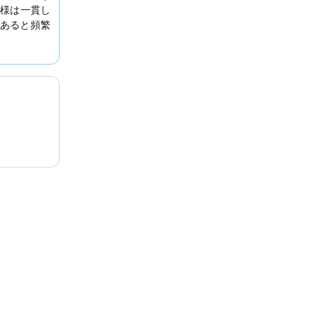
様は一貫し
あると頻繁
、
朝食
は種
います。よ
えるため、
します。