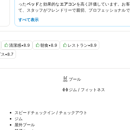
った
ベッド
と効果的な
エアコン
を高く評価しています。お客
て、スタッフがフレンドリーで親切、プロフェッショナルで
に述べ、ホテルの大きな財産であると強調しています。また
すべて表示
類が豊富で量も多く、期待を上回ることが多いと評価されて
り静かな滞在を希望されるお客様は、交通騒音を最小限に抑
ホテルの正面から離れた部屋をリクエストすることをお勧め
清潔感
•
8.9
朝食
•
8.9
レストラン
•
8.9
ビス
•
8.7
プール
ジム / フィットネス
スピードチェックイン / チェックアウト
ジム
屋外プール