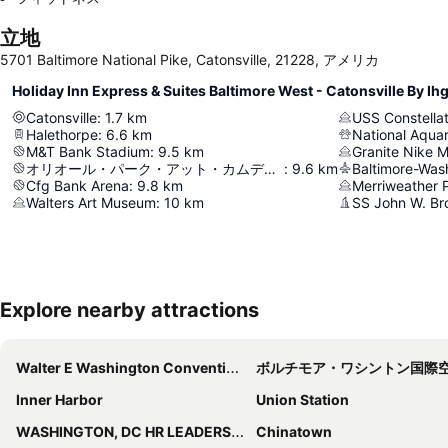
立地
5701 Baltimore National Pike, Catonsville, 21228, アメリカ
Holiday Inn Express & Suites Baltimore West - Catonsville B
Catonsville
:
1.7
km
USS Constellat
Halethorpe
:
6.6
km
National Aqua
M&T Bank Stadium
:
9.5
km
Granite Nike Mi
オリオール・パーク・アット・カムデン・ヤーズ
:
9.6
km
Cfg Bank Arena
:
9.8
km
Merriweather P
Walters Art Museum
:
10
km
SS John W. B
Explore nearby attractions
Walter E Washington Convention Center
ボルチモア・ワシントン国際
Inner Harbor
Union Station
WASHINGTON, DC HR LEADERSHIP SUMMIT
Chinatown