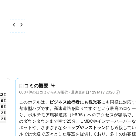
口コミの概要
600+件の口コミからAIが要約 · 最終更新日 : 29 May 2026
82
%
9
%
このホテルは、
ビジネス旅行者
にも
観光客
にも同様に対応す
5
%
都市型ハブです。高速道路を降りてすぐという最高のロケー
2
%
り、ボルチモア環状道路（I-695）へのアクセスが容易で
2
%
のダウンタウンまで車で25分、UMBCやインナーハーバー
ポットや、さまざまな
ショップやレストラン
にも近接してい
ルでは快適で広々とした客室を提供しており、多くのお客様