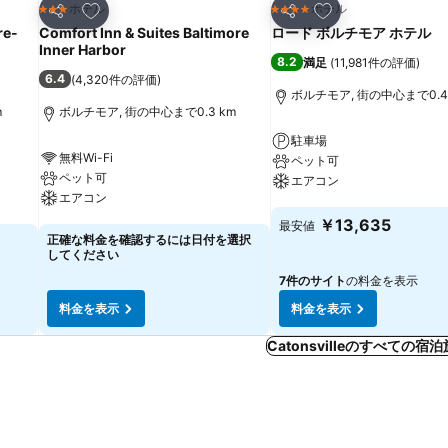
お気に入りに追加
お気に入りに追加
ホテル
ホテル
3 ホテルのランク
4 ホテルのランク
シェア
シェア
re-
Comfort Inn & Suites Baltimore
ロード ボルチモア ホテル
Inner Harbor
8.2
満足
(
11,981件の評価
)
6.4
(
4,320件の評価
)
ボルチモア, 街の中心まで0.4
m
ボルチモア, 街の中心まで0.3 km
駐車場
無料Wi-Fi
ペット可
ペット可
エアコン
エアコン
料金を表示
￥13,635
最安値
料金を表示
正確な料金を確認するには日付を選択
してください
7件のサイト
の料金を表示
料金を表示
料金を表示
Catonsvilleのすべての