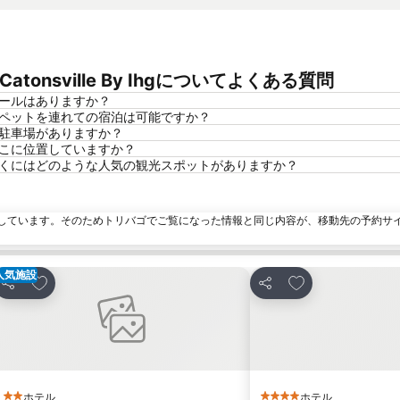
est - Catonsville By Ihgについてよくある質問
By Ihgにプールはありますか？
lle By Ihgではペットを連れての宿泊は可能ですか？
By Ihgには駐車場がありますか？
 By Ihgはどこに位置していますか？
sville By Ihgの近くにはどのような人気の観光スポットがありますか？
しています。そのためトリバゴでご覧になった情報と同じ内容が、移動先の予約サ
人気施設
お気に入りに追加
お気に入りに追
シェア
シェア
ホテル
ホテル