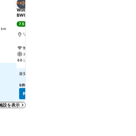
お気に入りに追加
お気に入りに追
ホテル
ホテル
3 ホテルのランク
3 ホテルのランク
シェア
シェア
Wingate by Wyndham Baltimore
Hyatt Place Baltimore I
BWI Airport
Harbor
7.5
8.2
良い
(
9,315件の評価
)
満足
(
7,028件の評価
)
 km
リンシカム, 街の中心まで2.8 km
ボルチモア, 街の中心まで1.
無料Wi-Fi
無料Wi-Fi
エアコン
プール
ジム / フィットネス
駐車場
料金を表示
料金を表示
￥10,643
￥19,691
最安値
最安値
5件のサイト
の料金を表示
5件のサイト
の料金を表示
料金を表示
料金を表示
宿泊施設を表示