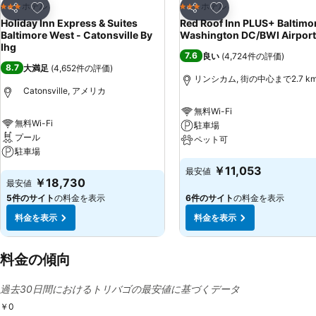
お気に入りに追加
お気に入りに追加
ホテル
ホテル
3 ホテルのランク
3 ホテルのランク
シェア
シェア
Holiday Inn Express & Suites
Red Roof Inn PLUS+ Baltimo
Baltimore West - Catonsville By
Washington DC/BWI Airport
Ihg
7.6
良い
(
4,724件の評価
)
8.7
大満足
(
4,652件の評価
)
リンシカム, 街の中心まで2.7 k
Catonsville, アメリカ
無料Wi-Fi
無料Wi-Fi
駐車場
プール
ペット可
駐車場
料金を表示
￥11,053
最安値
料金を表示
￥18,730
最安値
5件のサイト
の料金を表示
6件のサイト
の料金を表示
料金を表示
料金を表示
料金の傾向
過去30日間におけるトリバゴの最安値に基づくデータ
￥0