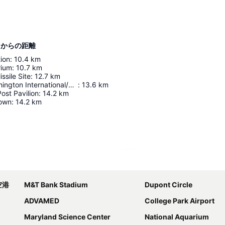
y Ihgからの距離
ion
:
10.4
km
rium
:
10.7
km
ssile Site
:
12.7
km
Baltimore-Washington International/Thurgood Marshall Airport
:
13.6
km
ost Pavilion
:
14.2
km
rown
:
14.2
km
地図を拡大
空港
M&T Bank Stadium
Dupont Circle
ADVAMED
College Park Airport
Maryland Science Center
National Aquarium