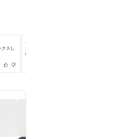
ご家族でのご宿泊に最適なホテルです
ックスし
ご家族でのご旅行にぴったりのファミリールームをご用意
ので、お子様連れのお客様も快適にお過ごしいただけます