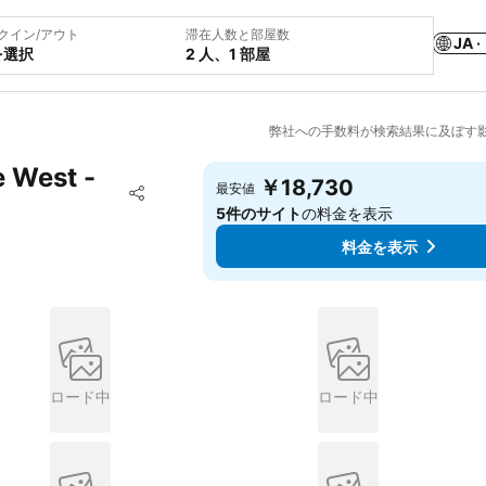
クイン/アウト
滞在人数と部屋数
JA ·
を選択
2 人、1 部屋
弊社への手数料が検索結果に及ぼす
e West -
￥18,730
お気に入りに追加
最安値
シェア
5件のサイト
の料金を表示
料金を表示
ロード中
ロード中