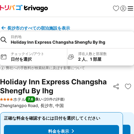
お気に入り
ログイ
メ
長沙市のすべての宿泊施設を表示
目的地
Holiday Inn Express Changsha Shengfu By Ihg
チェックイン/アウト
滞在人数と部屋数
日付を選択
2 人、1 部屋
弊社への手数料が検索結果に及ぼす影響について
Holiday Inn Express Changsha
Shengfu By Ihg
シェア
お
ホテル
7.6
良い
(
20件の評価
)
4 ホテルのランク
Zhengtangpo Road, 長沙市, 中国
正確な料金を確認するには日付を選択してください
正確な料金を確認するには日付を選択してください
料金を表示
料金を表示