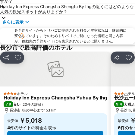
すか？
Holiday Inn Express Changsha Shengfu By Ihgの近くにはどのような
人気の観光スポットがありますか？
さらに表示
各予約サイトからトリバゴに提供される料金と空室状況は、継続的に
変化しています。そのためトリバゴでご覧になった情報と同じ内容
が、移動先の予約サイトにも表示されているとは限りません。
長沙市で最高評価のホテル
シェア
お気に入りに追加
シェア
お
ホテル
ホテル
4 ホテルのランク
3 ホテル
Holiday Inn Express Changsha Yuhua By Ihg
长沙五一广场
7.9
9.4
良い
(
23件の評価
)
大満足
長沙市, 街の中心まで15.1 km
長沙市, 
￥5,018
￥
最安値
最安値
4件のサイト
の料金を表示
6件のサ