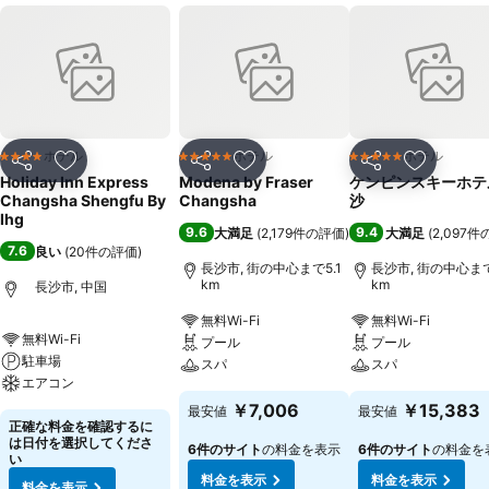
ホテル
ホテル
ホテル
4 ホテルのランク
5 ホテルのランク
5 ホテルのランク
シェア
お気に入りに追加
シェア
お気に入りに追加
シェア
お気に入
Holiday Inn Express
Modena by Fraser
ケンピンスキーホテ
Changsha Shengfu By
Changsha
沙
Ihg
9.6
9.4
大満足
(
2,179件の評価
)
大満足
(
2,097
7.6
良い
(
20件の評価
)
長沙市, 街の中心まで5.1
長沙市, 街の中心まで
km
km
長沙市, 中国
無料Wi-Fi
無料Wi-Fi
無料Wi-Fi
プール
プール
駐車場
スパ
スパ
エアコン
￥7,006
￥15,383
最安値
最安値
正確な料金を確認するに
は日付を選択してくださ
6件のサイト
の料金を表示
6件のサイト
の料金を
い
料金を表示
料金を表示
料金を表示