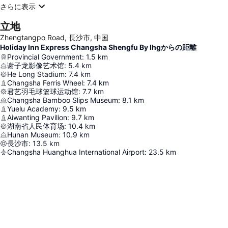
さらに表示
立地
Zhengtangpo Road, 長沙市, 中国
Holiday Inn Express Changsha Shengfu By Ihgからの距離
Provincial Government
:
1.5
km
谢子龙影像艺术馆
:
5.4
km
He Long Stadium
:
7.4
km
Changsha Ferris Wheel
:
7.4
km
君艺羽毛球篮球运动馆
:
7.7
km
Changsha Bamboo Slips Museum
:
8.1
km
Yuelu Academy
:
9.5
km
Aiwanting Pavilion
:
9.7
km
湖南省人民体育场
:
10.4
km
Hunan Museum
:
10.9
km
長沙市
:
13.5
km
Changsha Huanghua International Airport
:
23.5
km