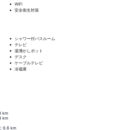
WiFi
安全衛生対策
シャワー付バスルーム
テレビ
湯沸かしポット
デスク
ケーブルテレビ
冷蔵庫
3
km
4
km
院
:
6.6
km