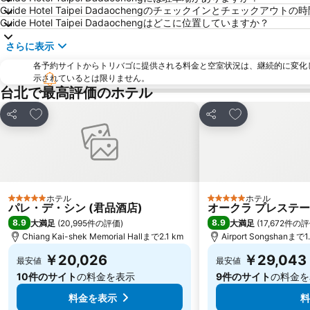
Guide Hotel Taipei Dadaochengのチェックインとチェックアウ
Guide Hotel Taipei Dadaochengはどこに位置していますか？
さらに表示
各予約サイトからトリバゴに提供される料金と空室状況は、継続的に変化
示されているとは限りません。
台北で最高評価のホテル
お気に入りに追加
お気に入りに追
シェア
シェア
ホテル
ホテル
5 ホテルのランク
5 ホテルのランク
パレ・デ・シン (君品酒店)
オークラ プレステー
8.9
8.9
大満足
(
20,995件の評価
)
大満足
(
17,672件の
Chiang Kai-shek Memorial Hallまで2.1 km
Airport Songshanまで1
￥20,026
￥29,043
最安値
最安値
10件のサイト
の料金を表示
9件のサイト
の料金を
料金を表示
料