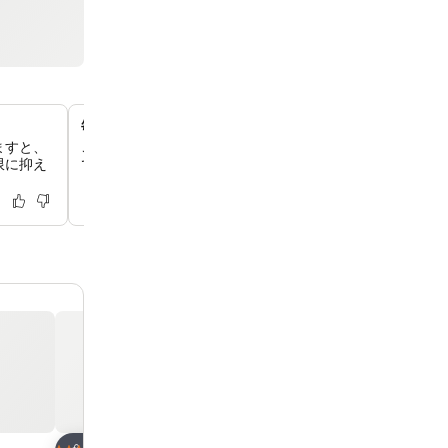
毎日のハウスキーピングサービス
ますと、
ご滞在中、毎日ハウスキーピングを行っておりますので、
限に抑え
で整頓された空間でお過ごしいただけます。