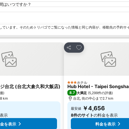
トの時間はいつですか？
しています。そのためトリバゴでご覧になった情報と同じ内容が、移動先の予約サ
加
お気に入りに追加
シェア
ホテル
3 ホテルのランク
ジ台北 (台北大倉久和大飯店)
Hub Hotel - Taipei Songsha
8.7
評価
)
大満足
(
5,299件の評価
)
.8 km
台北, 街の中心まで2.7 km
￥4,656
最安値
表示
8件のサイト
の料金を表示
金を表示
料金を表示