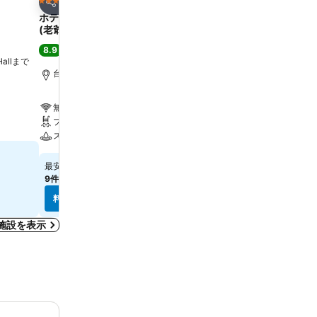
お気に入りに追加
お気に入りに追
ホテル
ホテル
5 ホテルのランク
5 ホテルのランク
シェア
シェア
ホテル ロイヤル ニッコー タイペイ
コスモスホテル台北
(老爺大酒店)
8.5
大満足
(
27,636件の評価
8.9
大満足
(
11,226件の評価
)
 Hallまで
Zhongzheng District,
km
台北, 街の中心まで0.9 km
無料Wi-Fi
無料Wi-Fi
駐車場
プール
エアコン
スパ
￥12,272
最安値
￥22,320
最安値
9件のサイト
の料金を表示
9件のサイト
の料金を表示
料金を表示
料金を表示
施設を表示