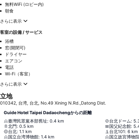
無料WiFi (ロビー内)
朝食
さらに表示
客室の設備 / サービス
浴槽
窓(開閉可)
ドライヤー
エアコン
電話
Wi-Fi（客室）
さらに表示
立地
010342, 台湾, 台北, No.49 Xining N.Rd.,Datong Dist.
Guide Hotel Taipei Dadaochengからの距離
臺灣民眾黨本部舊址
:
0.4
km
台北ドーム
:
5.
北門
:
0.5
km
国父紀念館
:
5.
台北
:
1.1
km
台北101
:
6
km
国立台湾博物館
:
1.4
km
国立故宮博物