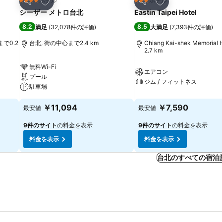
お気に入りに追加
お気に入りに追加
ホテル
ホテル
4 ホテルのランク
3 ホテルのランク
シェア
シェア
シーザー メトロ台北
Eastin Taipei Hotel
8.2
8.5
満足
(
32,078件の評価
)
大満足
(
7,393件の評価
)
心まで0.2
台北, 街の中心まで2.4 km
Chiang Kai-shek Memorial
2.7 km
無料Wi-Fi
エアコン
プール
ジム / フィットネス
駐車場
￥11,094
￥7,590
最安値
最安値
9件のサイト
の料金を表示
9件のサイト
の料金を表示
料金を表示
料金を表示
台北のすべての宿泊