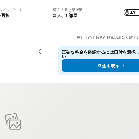
クイン/アウト
滞在人数と部屋数
JA ·
を選択
2 人、1 部屋
弊社への手数料が検索結果に及ぼす
お気に入りに追加
正確な料金を確認するには日付を選択
シェア
い
料金を表示