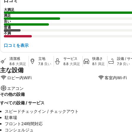
口コミ
大満足
満足
良い
普通
不満
口コミを表示
清潔感
立地
サービス
快適さ
設備 / 
8.6
大満足
7.8
良い
8.8
大満足
8.1
満足
7.9
良い
主な設備
ロビー内WiFi
客室内Wi-Fi
エアコン
その他の設備
すべての設備 / サービス
スピードチェックイン / チェックアウト
駐車場
フロント24時間対応
コンシェルジュ