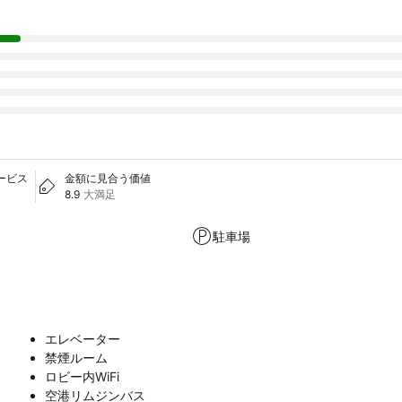
サービス
金額に見合う価値
8.9
大満足
駐車場
エレベーター
禁煙ルーム
ロビー内WiFi
空港リムジンバス