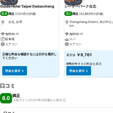
お気に入りに追加
お気に入りに追加
ホテル
ホテル
2 ホテルのランク
4 ホテルのランク
シェア
シェア
Guide Hotel Taipei Dadaocheng
シーザーパーク台北
8.0
8.1
満足
(
1,101件の評価
)
満足
(
32,863件の評価
)
台北, 台湾
Zhongzheng District, 街の中
km
無料Wi-Fi
無料Wi-Fi
駐車場
スパ
エアコン
エアコン
正確な料金を確認するには日付を選択し
￥9,761
最安値
てください
9件のサイト
の料金を表示
料金を表示
料金を表示
口コミ
満足
8.0
人気サイトの1,101件の評価から算出