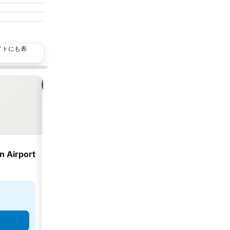
イトにも表
お気に入りに追加
お気
シェア
シェア
ホテル
ホ
4 ホテルのランク
5 ホテル
n Airport
イー スー ホテル台北 (藝宿商旅)
Caesar P
7.6
8.6
良い
(
4,963件の評価
)
大満
台北, 街の中心まで0.7 km
台北, 街
￥4,844
￥
最安値
最安値
9件のサイト
の料金を表示
9件のサ
料金を表示