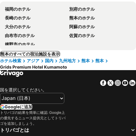
福岡のホテル
別府のホテル
長崎のホテル
熊本のホテル
大分のホテル
阿蘇のホテル
由布市のホテル
佐賀のホテル
嬉野市のホテル
熊本のすべての宿泊施設を表示
ホテル検索
アジア
国内
九州地方
熊本
熊本
Grids Premium Hotel Kumamoto
Facebook
Twitter
Insta
Yo
国を選択してください。
Googleに追加
トリバゴの結果を簡単に確認: Google上
の優先するニュース提供元としてトリバ
ゴを追加しましょう。
トリバゴとは