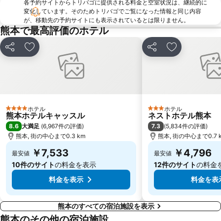
各予約サイトからトリバゴに提供される料金と空室状況は、継続的に
変化しています。そのためトリバゴでご覧になった情報と同じ内容
が、移動先の予約サイトにも表示されているとは限りません。
熊本で最高評価のホテル
シェア
お気に入りに追加
シェア
お気に入りに
ホテル
ホテル
4 ホテルのランク
3 ホテルのランク
熊本ホテルキャッスル
ネストホテル熊本
8.6
7.3
大満足
(
6,967件の評価
)
(
5,834件の評価
)
熊本, 街の中心まで0.3 km
熊本, 街の中心まで0.7 
￥7,533
￥4,796
最安値
最安値
10件のサイト
の料金を表示
12件のサイト
の料金
料金を表示
料金を表
熊本のすべての宿泊施設を表示
熊本のその他の宿泊施設