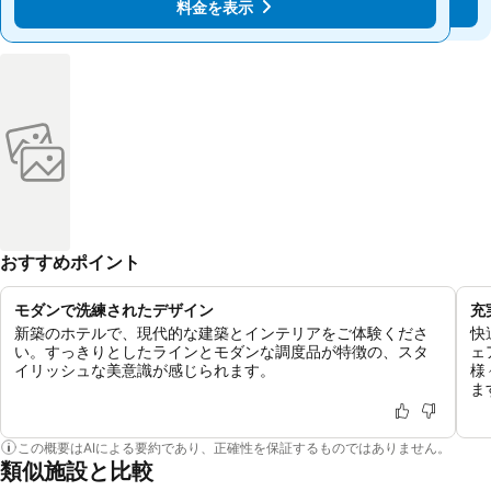
料金を表示
料金を表示
おすすめポイント
モダンで洗練されたデザイン
充
新築のホテルで、現代的な建築とインテリアをご体験くださ
快
い。すっきりとしたラインとモダンな調度品が特徴の、スタ
ェ
イリッシュな美意識が感じられます。
様
ま
この概要はAIによる要約であり、正確性を保証するものではありません。
類似施設と比較