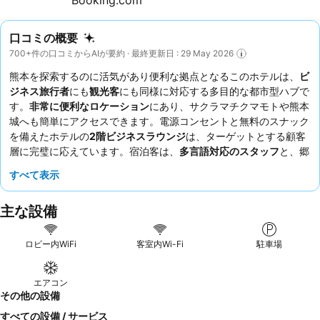
口コミの概要
700+件の口コミからAIが要約 · 最終更新日 : 29 May 2026
熊本を探索するのに活気があり便利な拠点となるこのホテルは、
ビ
ジネス旅行者
にも
観光客
にも同様に対応する多目的な都市型ハブで
す。
非常に便利なロケーション
にあり、サクラマチクマモトや熊本
城へも簡単にアクセスできます。電源コンセントと無料のスナック
を備えたホテルの
2階ビジネスラウンジ
は、ターゲットとする顧客
層に完璧に応えています。宿泊客は、
多言語対応のスタッフ
と、郷
土料理を特徴とする多様で質の高い
朝食ビュッフェ
を一貫して高く
すべて表示
評価しています。本当に快適な滞在には、高く評価されている
硬め
ながらも快適なベッド
を備えた部屋の予約をご検討ください。
主な設備
ロビー内WiFi
客室内Wi-Fi
駐車場
エアコン
その他の設備
すべての設備 / サービス