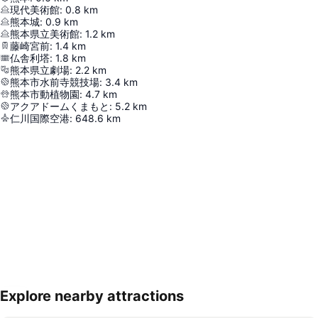
現代美術館
:
0.8
km
熊本城
:
0.9
km
熊本県立美術館
:
1.2
km
藤崎宮前
:
1.4
km
仏舎利塔
:
1.8
km
熊本県立劇場
:
2.2
km
熊本市水前寺競技場
:
3.4
km
熊本市動植物園
:
4.7
km
アクアドームくまもと
:
5.2
km
仁川国際空港
:
648.6
km
Explore nearby attractions
地図を拡大