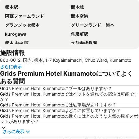
熊本駅
熊本城
阿蘇ファームランド
熊本空港
グランメッセ熊本
グリーンランド 熊本
kurogawa
呉服町駅
熊本 中央 区
水前寺成趣園
施設情報
熊本新市街
阿蘇温泉郷
860-0012, 国内, 熊本, 1-7 Koyaimamachi, Chuo Ward, Kumamoto
大牟田市動物園
一心行公園
さらに表示
Grids Premium Hotel Kumamotoについてよく
ある質問
Grids Premium Hotel Kumamotoにプールはありますか？
Grids Premium Hotel Kumamotoではペットを連れての宿泊は可能です
か？
Grids Premium Hotel Kumamotoには駐車場がありますか？
Grids Premium Hotel Kumamotoはどこに位置していますか？
Grids Premium Hotel Kumamotoの近くにはどのような人気の観光スポ
ットがありますか？
さらに表示