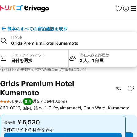
お気に入り
ログイ
メ
熊本のすべての宿泊施設を表示
目的地
Grids Premium Hotel Kumamoto
チェックイン/アウト
滞在人数と部屋数
日付を選択
2 人、1 部屋
弊社への手数料が検索結果に及ぼす影響について
Grids Premium Hotel
Kumamoto
シェア
お
ホテル
8.4
満足
(
1,756件の評価
)
3 ホテルのランク
860-0012, 国内, 熊本, 1-7 Koyaimamachi, Chuo Ward, Kumamoto
￥6,530
￥6,530
最安値
最安値
2件のサイト
の料金を表示
2件のサイト
の料金を表示