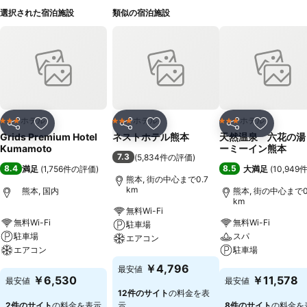
選択された宿泊施設
類似の宿泊施設
ホテル
ホテル
ホテル
3 ホテルのランク
3 ホテルのランク
3 ホテルのランク
シェア
お気に入りに追加
シェア
お気に入りに追加
シェア
お気に入
Grids Premium Hotel
ネストホテル熊本
天然温泉 六花の湯
Kumamoto
ーミーイン熊本
7.3
(
5,834件の評価
)
8.4
8.5
満足
(
1,756件の評価
)
大満足
(
10,94
熊本, 街の中心まで0.7
km
熊本, 国内
熊本, 街の中心まで0
km
無料Wi-Fi
無料Wi-Fi
無料Wi-Fi
駐車場
駐車場
スパ
エアコン
エアコン
駐車場
料金を表示
￥4,796
最安値
料金を表示
料金を表示
￥6,530
￥11,578
最安値
最安値
12件のサイト
の料金を表
2件のサイト
の料金を表示
示
8件のサイト
の料金を